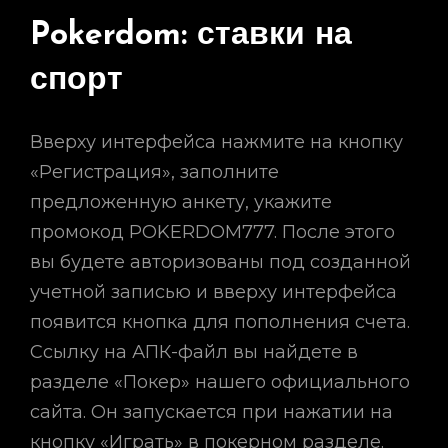
Pokerdom: ставки на
спорт
Вверху интерфейса нажмите на кнопку
«Регистрация», заполните
предложенную анкету, укажите
промокод POKERDOM777. После этого
вы будете авторизованы под созданной
учетной записью и вверху интерфейса
появится кнопка для пополнения счета.
Ссылку на АПК-файл вы найдете в
разделе «Покер» нашего официального
сайта. Он запускается при нажатии на
кнопку «Играть» в покерном разделе.