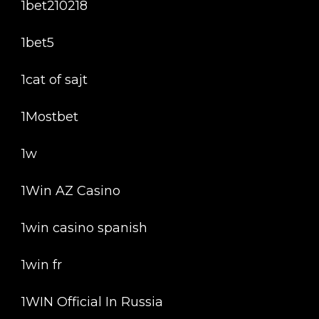
1bet210218
1bet5
1cat of sajt
1Mostbet
1w
1Win AZ Casino
1win casino spanish
1win fr
1WIN Official In Russia