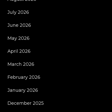
July 2026
June 2026
May 2026
April 2026
March 2026
February 2026
January 2026
December 2025