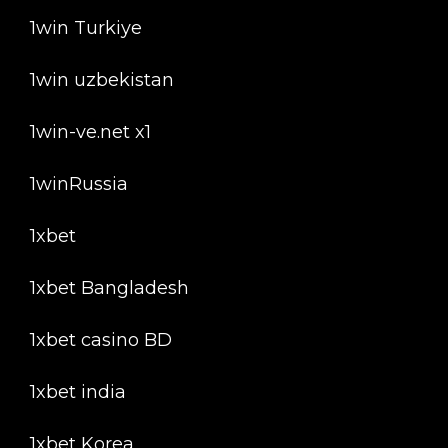
1win Turkiye
1win uzbekistan
1win-ve.net x1
1winRussia
1xbet
1xbet Bangladesh
1xbet casino BD
1xbet india
1xbet Korea