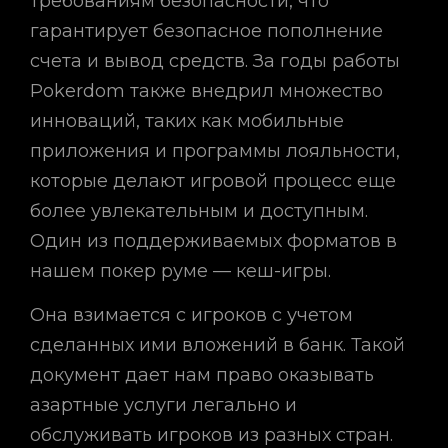
требованиям безопасности, что
гарантирует безопасное пополнение
счета и вывод средств. За годы работы
Pokerdom также внедрил множество
инноваций, таких как мобильные
приложения и программы лояльности,
которые делают игровой процесс еще
более увлекательным и доступным.
Один из поддерживаемых форматов в
нашем покер руме — кеш-игры.
Она взимается с игроков с учетом
сделанных ими вложений в банк. Такой
документ дает нам право оказывать
азартные услуги легально и
обслуживать игроков из разных стран.