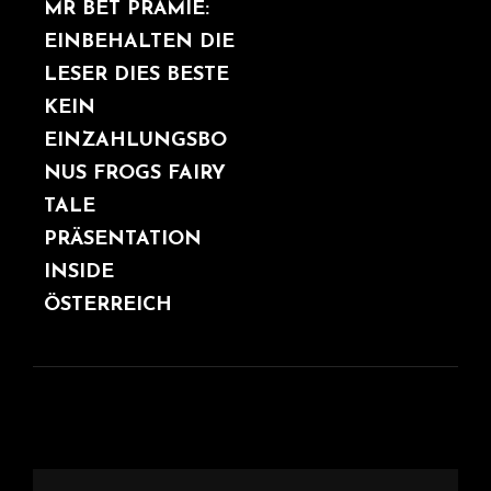
POST
MR BET PRÄMIE:
EINBEHALTEN DIE
LESER DIES BESTE
KEIN
EINZAHLUNGSBO
NUS FROGS FAIRY
TALE
PRÄSENTATION
INSIDE
ÖSTERREICH