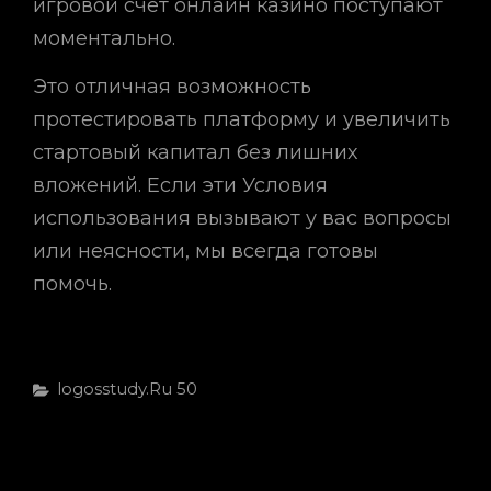
игровой счет онлайн казино поступают
моментально.
Это отличная возможность
протестировать платформу и увеличить
стартовый капитал без лишних
вложений. Если эти Условия
использования вызывают у вас вопросы
или неясности, мы всегда готовы
помочь.
Categories
Logosstudy.ru 50