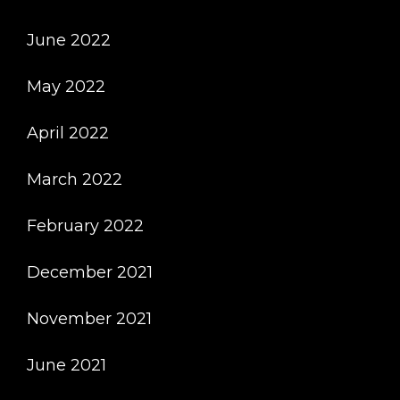
June 2022
May 2022
April 2022
March 2022
February 2022
December 2021
November 2021
June 2021