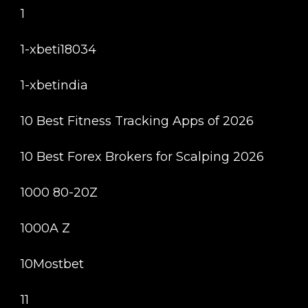
1
1-xbeti18034
1-xbetindia
10 Best Fitness Tracking Apps of 2026
10 Best Forex Brokers for Scalping 2026
1000 80-20Z
1000A Z
10Mostbet
11