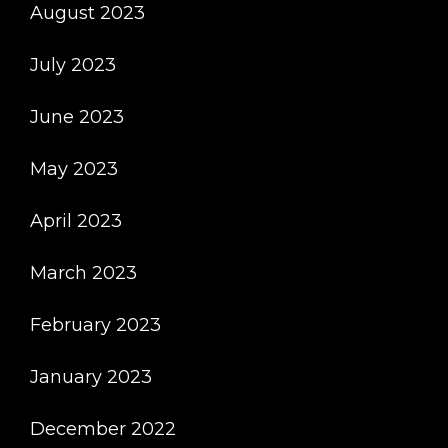
August 2023
July 2023
June 2023
May 2023
April 2023
March 2023
February 2023
January 2023
December 2022