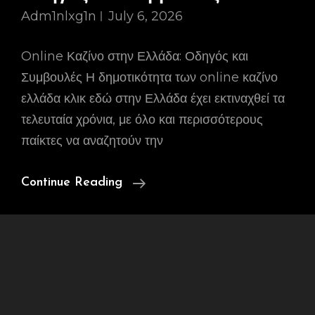
Adm1nlxg1n
July 6, 2026
Online Καζίνο στην Ελλάδα: Οδηγός και
Συμβουλές Η δημοτικότητα των online καζίνο
ελλάδα κλικ εδώ στην Ελλάδα έχει εκτιναχθεί τα
τελευταία χρόνια, με όλο και περισσότερους
παίκτες να αναζητούν την
Online
Continue Reading
Καζίνο
Στην
Ελλάδα
Οδηγός
Και
Συμβουλές