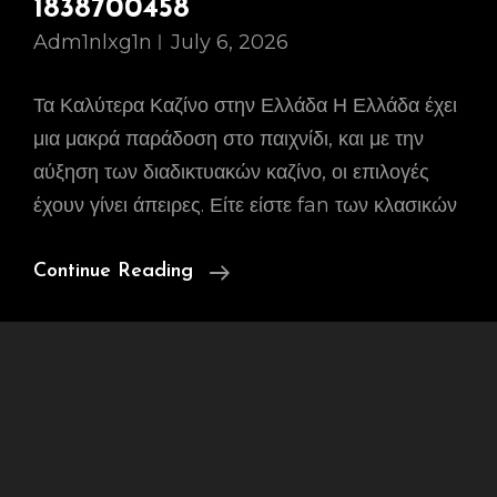
1838700458
Adm1nlxg1n
July 6, 2026
Τα Καλύτερα Καζίνο στην Ελλάδα Η Ελλάδα έχει
μια μακρά παράδοση στο παιχνίδι, και με την
αύξηση των διαδικτυακών καζίνο, οι επιλογές
έχουν γίνει άπειρες. Είτε είστε fan των κλασικών
Τα
Continue Reading
Καλύτερα
Καζίνο
Στην
Ελλάδα
Ο
Απόλυτος