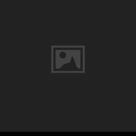
10
Ευρώ
Ο
Απόλυτος
Οδηγός
1841666208