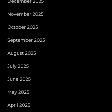
December 2025
November 2025
October 2025
September 2025
August 2025
July 2025
June 2025
May 2025
April 2025