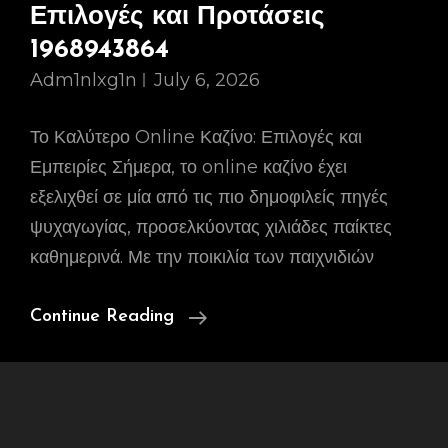
Επιλογές και Προτάσεις
1968943864
Adm1nlxg1n
July 6, 2026
Το Καλύτερο Online Καζίνο: Επιλογές και
Εμπειρίες Σήμερα, το online καζίνο έχει
εξελιχθεί σε μία από τις πιο δημοφιλείς πηγές
ψυχαγωγίας, προσελκύοντας χιλιάδες παίκτες
καθημερινά. Με την ποικιλία των παιχνιδιών
Το
Continue Reading
Καλύτερο
Online
Καζίνο
Επιλογές