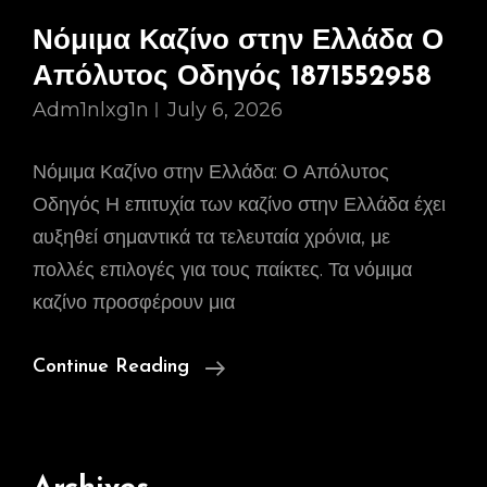
Νόμιμα Καζίνο στην Ελλάδα Ο
Απόλυτος Οδηγός 1871552958
Adm1nlxg1n
July 6, 2026
Νόμιμα Καζίνο στην Ελλάδα: Ο Απόλυτος
Οδηγός Η επιτυχία των καζίνο στην Ελλάδα έχει
αυξηθεί σημαντικά τα τελευταία χρόνια, με
πολλές επιλογές για τους παίκτες. Τα νόμιμα
καζίνο προσφέρουν μια
Νόμιμα
Continue Reading
Καζίνο
Στην
Ελλάδα