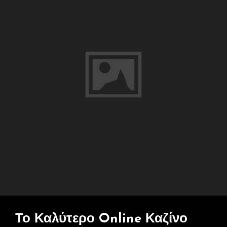
Opportunities
And
Challenges
1936232645
Το Καλύτερο Online Καζίνο