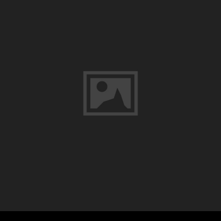
Νέα
Εποχή
Του
Διαδικτυακού
Τζόγου
1993229177