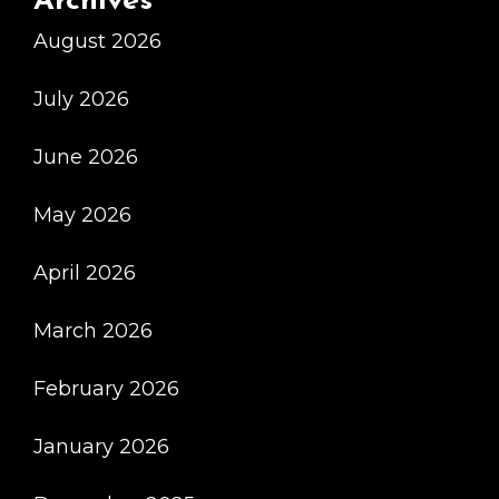
Archives
Ο
August 2026
Απόλυτος
Οδηγός
July 2026
1871552958
June 2026
May 2026
April 2026
March 2026
February 2026
January 2026