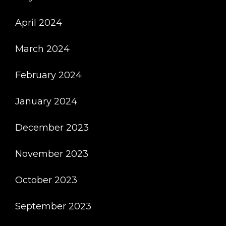
April 2024
March 2024
February 2024
January 2024
December 2023
November 2023
October 2023
September 2023