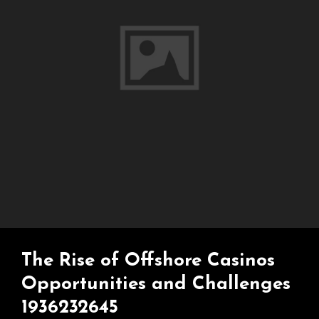
Οδηγός
1838700458
The Rise of Offshore Casinos
Opportunities and Challenges
1936232645