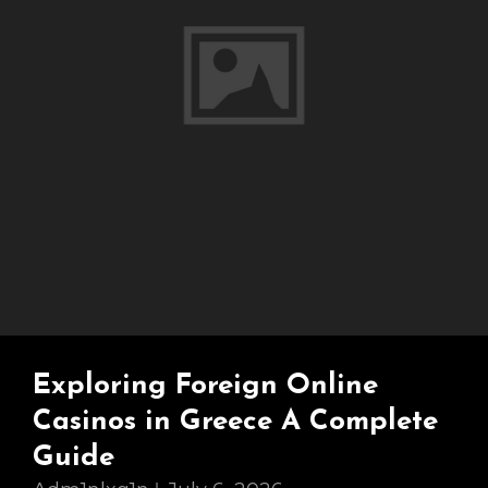
Exploring Foreign Online
Casinos in Greece A Complete
Guide