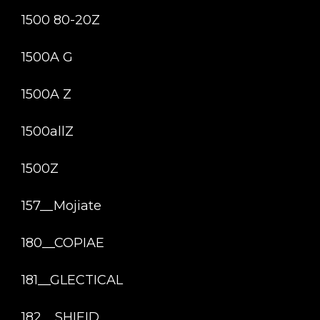
1500 80-20Z
1500A G
1500A Z
1500allZ
1500Z
157__Mojiate
180__COPIAE
181__GLECTICAL
182__SHIEID