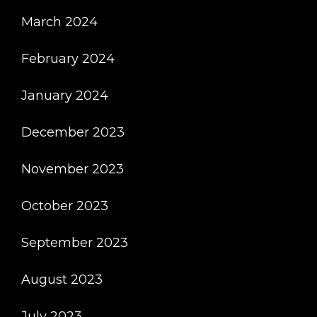
March 2024
February 2024
January 2024
December 2023
November 2023
October 2023
September 2023
August 2023
July 2023