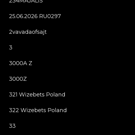
234MAJALiS
25.06.2026 RU0297
2vavadaofsajt
3
3000A Z
3000Z
321 Wizebets Poland
322 Wizebets Poland
33