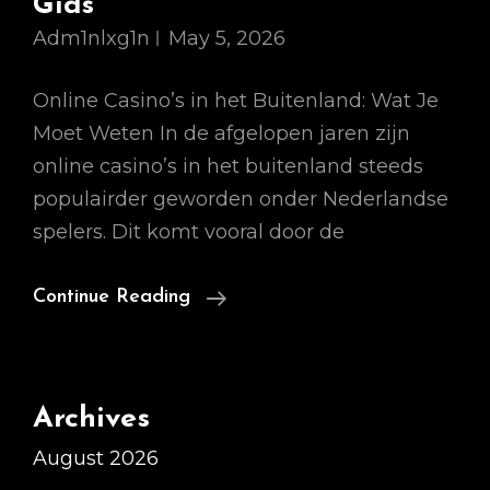
Gids
Adm1nlxg1n
May 5, 2026
Online Casino’s in het Buitenland: Wat Je
Moet Weten In de afgelopen jaren zijn
online casino’s in het buitenland steeds
populairder geworden onder Nederlandse
spelers. Dit komt vooral door de
Online
Continue Reading
Casino’s
In
Het
Archives
Buitenland
August 2026
Een