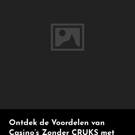
Ontdek de Voordelen van
Casino’s Zonder CRUKS met