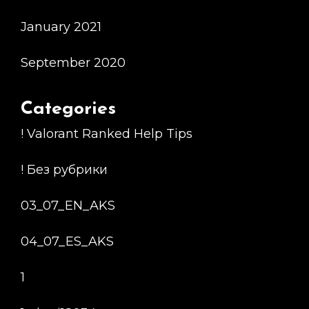
January 2021
September 2020
Categories
! Valorant Ranked Help Tips
! Без рубрики
03_07_EN_AKS
04_07_ES_AKS
1