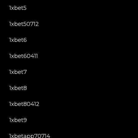
1xbet5
1xbet50712
1xbet6
1xbet60411
1xbet7
1xbet8
1xbet80412
1xbet9
1xbetapp70714