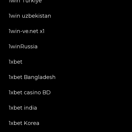
1win Turkiye
1win uzbekistan
1win-ve.net x1
1winRussia
1xbet
1xbet Bangladesh
1xbet casino BD
1xbet india
1xbet Korea