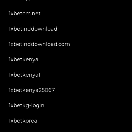
1xbetcm.net
1xbetinddownload
1xbetinddownload.com
1xbetkenya
1xbetkenya1
1xbetkenya25067
1xbetkg-login
1xbetkorea