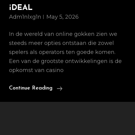
iDEAL
Adm1nlxg1n
May 5, 2026
In de wereld van online gokken zien we
steeds meer opties ontstaan die zowel
spelers als operators ten goede komen.
Een van de grootste ontwikkelingen is de
opkomst van casino
Ontdek
Continue Reading
De
Voordelen
Van
Casino’s
Zonder