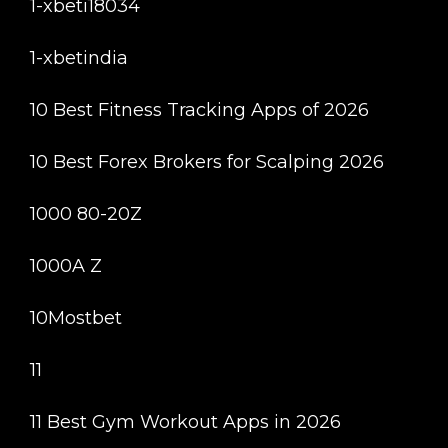
1-xbeti18034
1-xbetindia
10 Best Fitness Tracking Apps of 2026
10 Best Forex Brokers for Scalping 2026
1000 80-20Z
1000A Z
10Mostbet
11
11 Best Gym Workout Apps in 2026