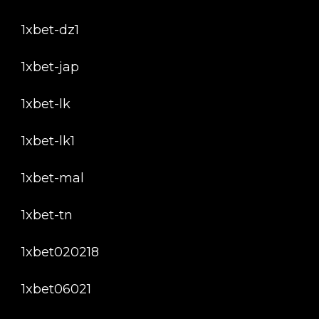
1xbet-dz1
1xbet-jap
1xbet-lk
1xbet-lk1
1xbet-mal
1xbet-tn
1xbet020218
1xbet06021