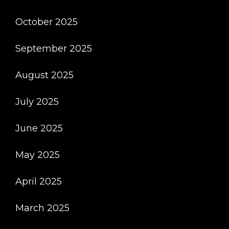
October 2025
September 2025
August 2025
July 2025
June 2025
May 2025
April 2025
March 2025