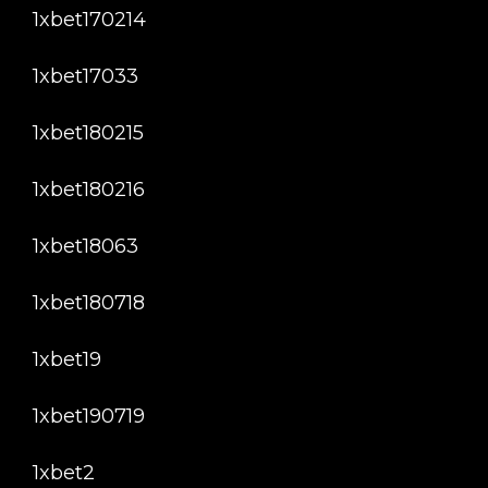
1xbet170214
1xbet17033
1xbet180215
1xbet180216
1xbet18063
1xbet180718
1xbet19
1xbet190719
1xbet2