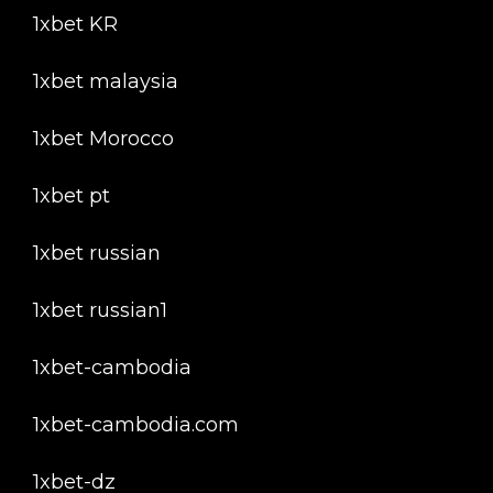
1xbet KR
1xbet malaysia
1xbet Morocco
1xbet pt
1xbet russian
1xbet russian1
1xbet-cambodia
1xbet-cambodia.com
1xbet-dz