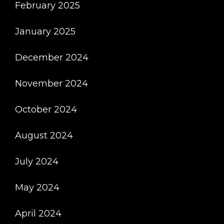
February 2025
January 2025
December 2024
November 2024
October 2024
August 2024
July 2024
May 2024
April 2024