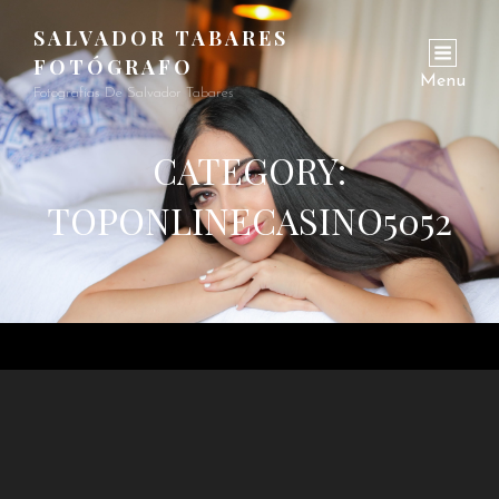
SALVADOR TABARES
FOTÓGRAFO
Menu
Fotografías De Salvador Tabares
CATEGORY:
TOPONLINECASINO5052