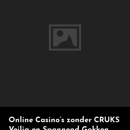
CRUKS
Met
IDEAL
Online Casino’s zonder CRUKS
Veilig en Spannend Gokken