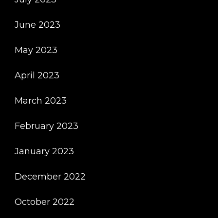
June 2023
May 2023
April 2023
March 2023
February 2023
January 2023
December 2022
October 2022