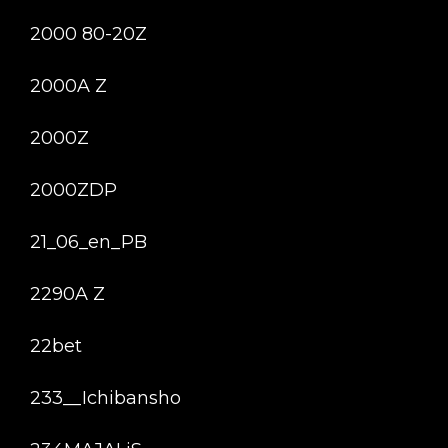
2000 80-20Z
2000A Z
2000Z
2000ZDP
21_06_en_PB
2290A Z
22bet
233__Ichibansho