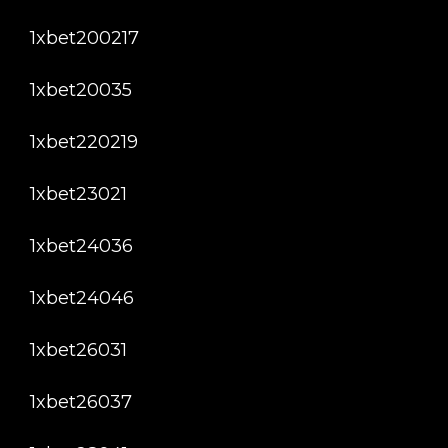
1xbet200217
1xbet20035
1xbet220219
1xbet23021
1xbet24036
1xbet24046
1xbet26031
1xbet26037