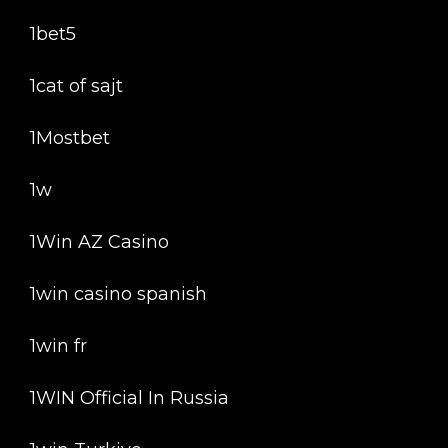
1bet5
1cat of sajt
1Mostbet
1w
1Win AZ Casino
1win casino spanish
1win fr
1WIN Official In Russia