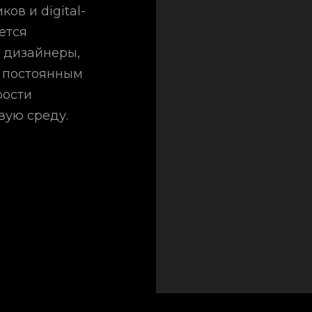
ов и digital-
ется
 дизайнеры,
с постоянным
рости
вую среду.