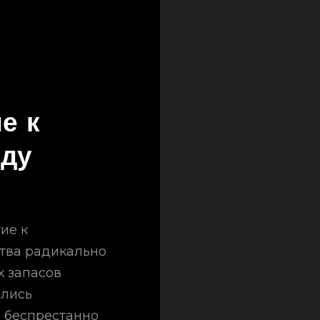
е к
оду
ие к
тва радикально
 запасов
ались
 беспрестанно