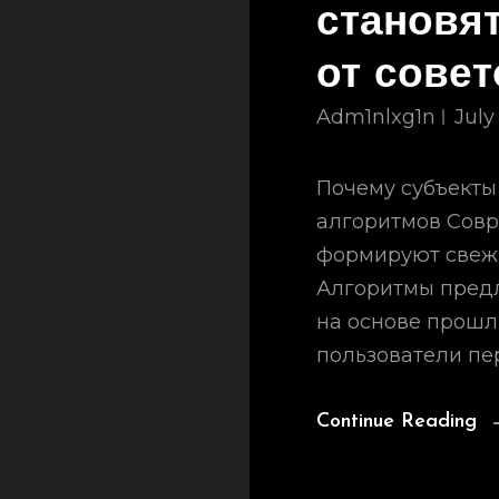
становя
от сове
Adm1nlxg1n
July
Почему субъекты
алгоритмов Сов
формируют свежи
Алгоритмы предл
на основе прошл
пользователи пе
Continue Reading