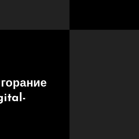
ыгорание
ital-