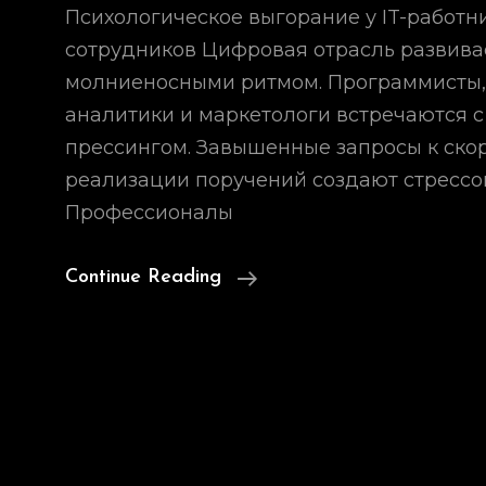
Психологическое выгорание у IT-работник
сотрудников Цифровая отрасль развива
молниеносными ритмом. Программисты,
аналитики и маркетологи встречаются 
прессингом. Завышенные запросы к ско
реализации поручений создают стрессо
Профессионалы
Психологическое
Continue Reading
Выгорание
У
IT-
Работников
И
Digital-