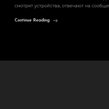
смотрят устройства, отвечают на сообще
Как
Continue Reading
Электронная
Эра
Поменяла
Восприятие
К
Собственному
Периоду