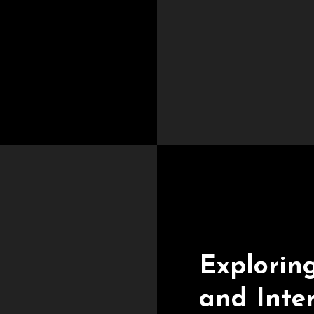
Explorin
and Inte