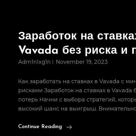
Заработок на ставка
Vavada без риска и 
Adm1nlxg1n
November 19, 2023
Как заработать на ставках в Vavada с 
рисками Заработок на ставках в Vavada 
потерь Начни с выбора стратегий, кото
высокий шанс на выигрыш. Внимательно
Заработок
Continue Reading
На