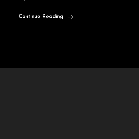
Vavada
Continue Reading
Bezmaksas
Grāmatzīme
Kods
2026
Gada
Piedāvājumam