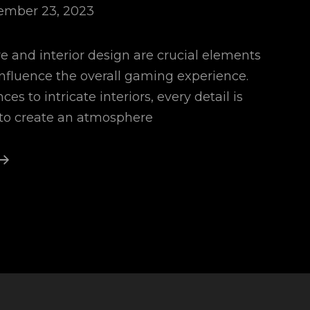
ember 23, 2023
e and interior design are crucial elements
 influence the overall gaming experience.
s to intricate interiors, every detail is
 to create an atmosphere
Exploring
Casino
Architecture
And
Interior
Design