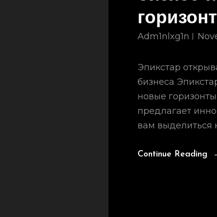
горизон
Adm1nlxg1n
Nov
Эпикстар открыв
бизнеса Эпикста
новые горизонты
предлагает инно
вам выделиться 
Continue Reading