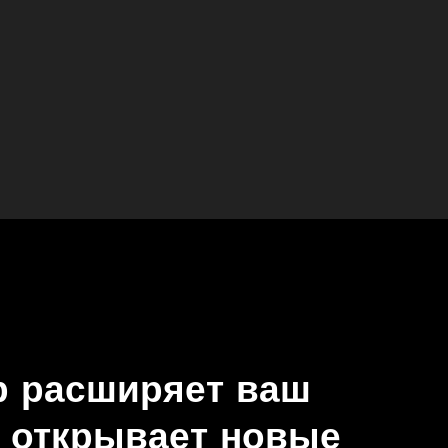
р расширяет ваш
и открывает новые