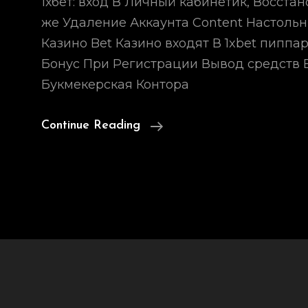
1хбет: вход В Личный кабинетик, Восста
же Удаление Аккаунта Content Настоль
Казино Bet Казино входят В 1xbet пипп
Бонус При Регистрации Вывод средств 
Букмекерская Контора
1хбет
Continue Reading
Зеркало
Работающее
В
Сегодня
Официальный
Сайт
1хбет