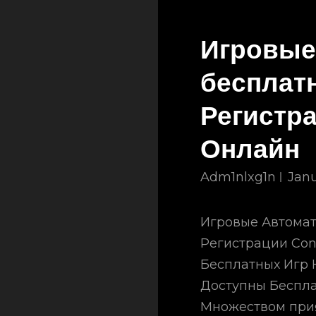
Игровые
бесплат
Регистр
Онлайн
Adm1nlxg1n
Janu
Игровые Автома
Регистрации Con
Бесплатных Игр 
Доступны Беспла
Множеством при