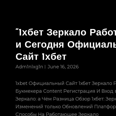
“1хбет Зеркало Раб
и Сегодня Официал
Сайт 1хбет
Adm1nlxg1n
June 16, 2026
1xbet Официальный Cайт 1хбет Зеркало 
Букмекера Content Регистрация И Вход в
Зеркало: а Чём Разница Обзор 1хбет: Зер
Изменений только Обновлений Платфо
Способы На Работающее Зеркало