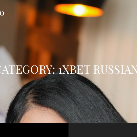
FO
CATEGORY:
1XBET RUSSIAN