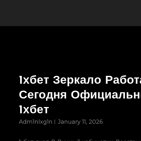
1хбет Зеркало Рабо
Сегодня Официальн
1хбет
Adm1nlxg1n
January 11, 2026