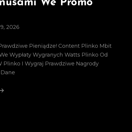
onusami We Promo
 9, 2026
Prawdziwe Pieniądze! Content Plinko Mbit
 We Wypłaty Wygranych Watts Plinko Od
 Plinko I Wygraj Prawdziwe Nagrody
: Dane
Aplikacja
Plinko
Startuj
Do
Gry