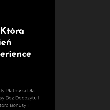
 Która
ień
erience
dy Płatności Dla
sy Bez Depozytu I
toro Bonusy I