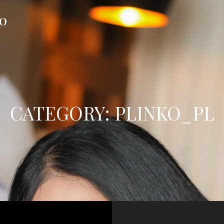
FO
CATEGORY:
PLINKO_PL