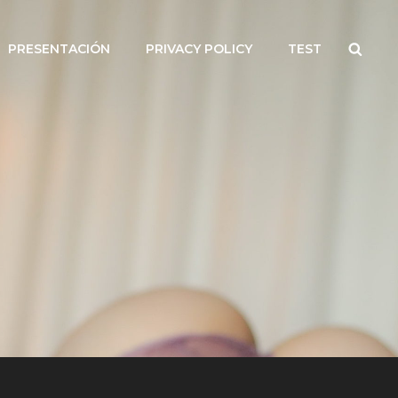
Searc
PRESENTACIÓN
PRIVACY POLICY
TEST