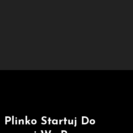
 Plinko Startuj Do