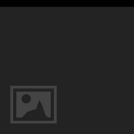
Z
Bonusami
We
Promo
Teraz