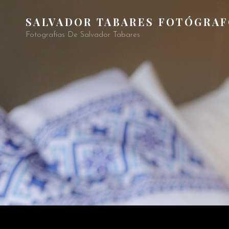
SALVADOR TABARES FOTÓGRA
Fotografías De Salvador Tabares