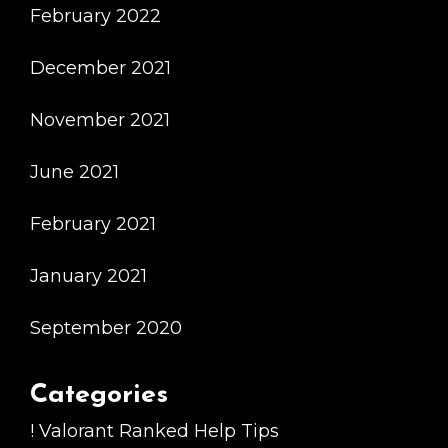
February 2022
December 2021
November 2021
June 2021
February 2021
January 2021
September 2020
Categories
! Valorant Ranked Help Tips