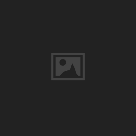
Для
MacOS