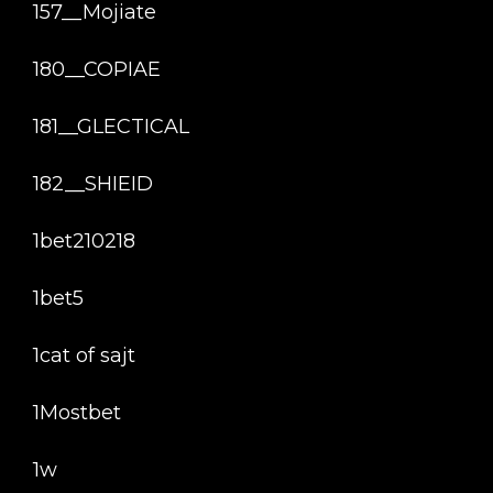
157__Mojiate
180__COPIAE
181__GLECTICAL
182__SHIEID
1bet210218
1bet5
1cat of sajt
1Mostbet
1w