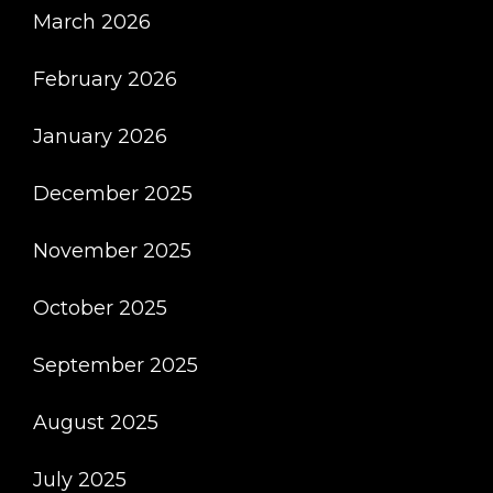
March 2026
February 2026
January 2026
December 2025
November 2025
October 2025
September 2025
August 2025
July 2025