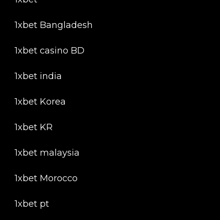
1xbet Bangladesh
1xbet casino BD
1xbet india
1xbet Korea
1xbet KR
1xbet malaysia
1xbet Morocco
1xbet pt