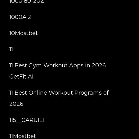
1000 80-20Z
1000A Z
10Mostbet
11
11 Best Gym Workout Apps in 2026
GetFit AI
11 Best Online Workout Programs of
2026
115__CARUILI
11Mostbet