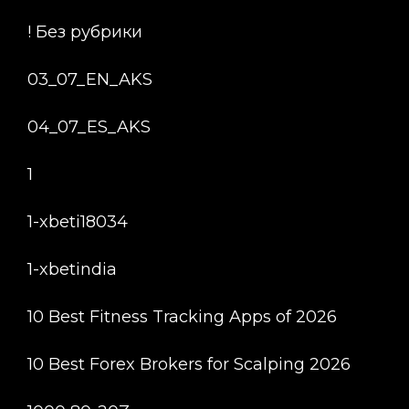
! Без рубрики
03_07_EN_AKS
04_07_ES_AKS
1
1-xbeti18034
1-xbetindia
10 Best Fitness Tracking Apps of 2026
10 Best Forex Brokers for Scalping 2026