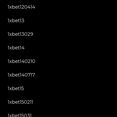
1xbet120414
1xbet13
1xbet13029
1xbet14
1xbet140210
1xbet140717
1xbet15
1xbet150211
1xbet15031