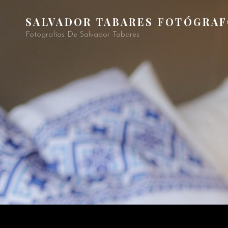
SALVADOR TABARES FOTÓGRA
Fotografías De Salvador Tabares