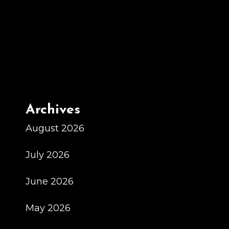
Vodka
Регистрация
Без
Паспорта
-151333388
Archives
August 2026
July 2026
June 2026
May 2026