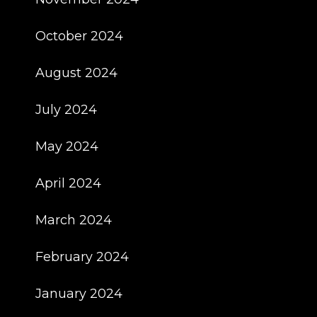
October 2024
August 2024
July 2024
May 2024
April 2024
March 2024
February 2024
January 2024