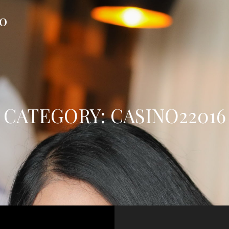
FO
CATEGORY:
CASINO22016