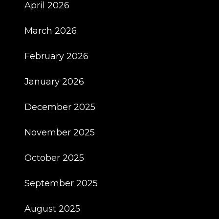
April 2026
March 2026
February 2026
January 2026
December 2025
November 2025
October 2025
September 2025
August 2025