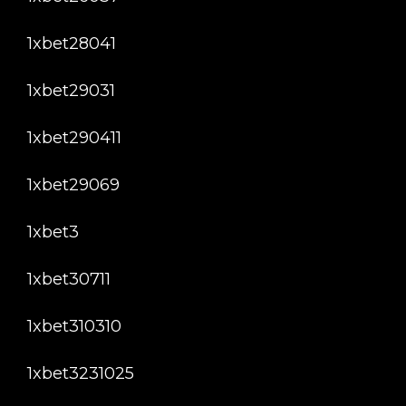
1xbet28041
1xbet29031
1xbet290411
1xbet29069
1xbet3
1xbet30711
1xbet310310
1xbet3231025