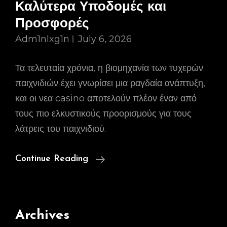
Καλύτερα Υποδομές και
Προσφορές
Adm1nlxg1n
July 6, 2026
Τα τελευταία χρόνια, η βιομηχανία των τυχερών
παιχνιδιών έχει γνωρίσει μια ραγδαία ανάπτυξη,
και οι νεα casino αποτελούν πλέον έναν από
τους πιο ελκυστικούς προορισμούς για τους
λάτρεις του παιχνιδιού.
Νέα
Continue Reading
Casino
Ανακαλύψτε
Τα
Archives
Καλύτερα