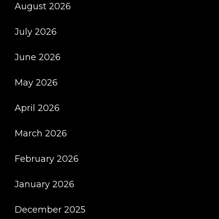
August 2026
Υποδομές
Και
July 2026
Προσφορές
June 2026
May 2026
April 2026
March 2026
February 2026
January 2026
December 2025