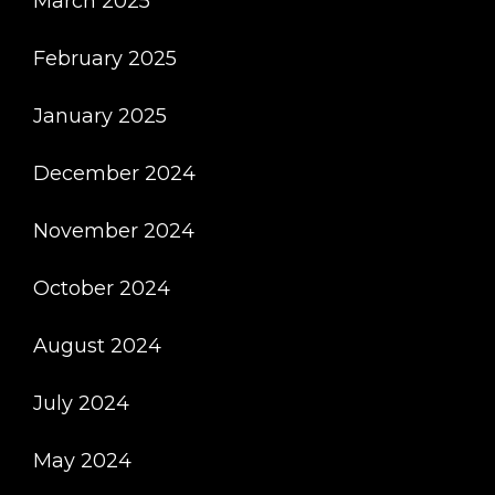
March 2025
February 2025
January 2025
December 2024
November 2024
October 2024
August 2024
July 2024
May 2024