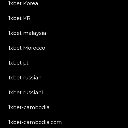
1xbet Korea
1xbet KR
1xbet malaysia
1xbet Morocco
1xbet pt
1xbet russian
1xbet russian1
1xbet-cambodia
1xbet-cambodia.com