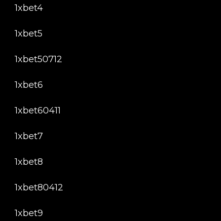
1xbet4
1xbet5
1xbet50712
1xbet6
1xbet60411
1xbet7
1xbet8
1xbet80412
1xbet9