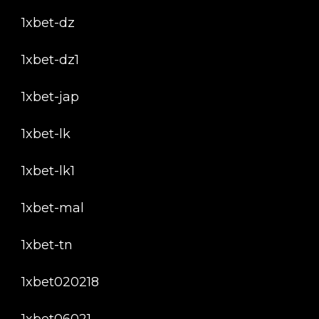
1xbet-dz
1xbet-dz1
1xbet-jap
1xbet-lk
1xbet-lk1
1xbet-mal
1xbet-tn
1xbet020218
1xbet06021