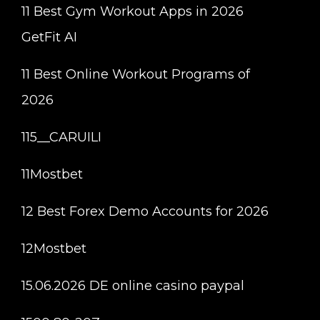
11 Best Gym Workout Apps in 2026
GetFit AI
11 Best Online Workout Programs of
2026
115__CARUILI
11Mostbet
12 Best Forex Demo Accounts for 2026
12Mostbet
15.06.2026 DE online casino paypal