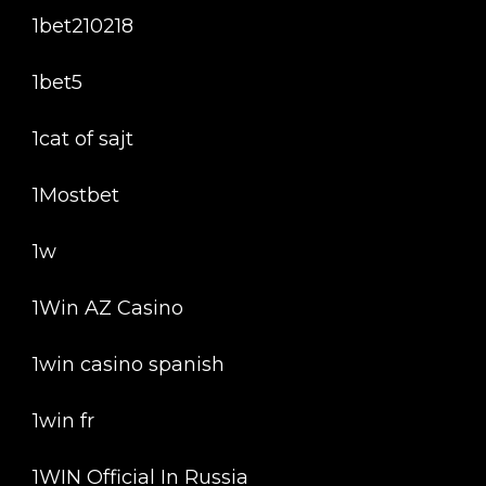
1bet210218
1bet5
1cat of sajt
1Mostbet
1w
1Win AZ Casino
1win casino spanish
1win fr
1WIN Official In Russia