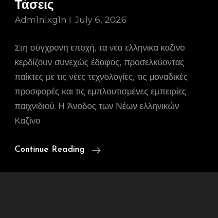
Τάσεις
Adm1nlxg1n
July 6, 2026
Στη σύγχρονη εποχή, τα νεα ελληνικα καζινο
κερδίζουν συνεχώς έδαφος, προσελκύοντας
παίκτες με τις νέες τεχνολογίες, τις μοναδικές
προσφορές και τις εμπλουτισμένες εμπειρίες
παιχνιδιού. Η Άνοδος των Νέων ελληνικών
Καζίνο
Νέα
Continue Reading
Ελληνικά
Καζίνο
Οδηγός
Για