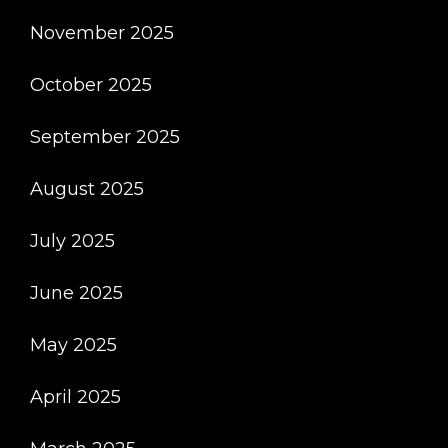
November 2025
October 2025
September 2025
August 2025
July 2025
June 2025
May 2025
April 2025