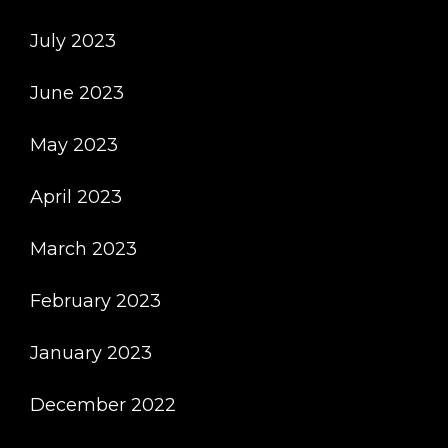
July 2023
June 2023
May 2023
April 2023
March 2023
February 2023
January 2023
December 2022