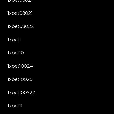
1xbet08021
1xbet08022
1xbet1
1xbet10
1xbet10024
1xbet10025
1xbet100522
1xbet11