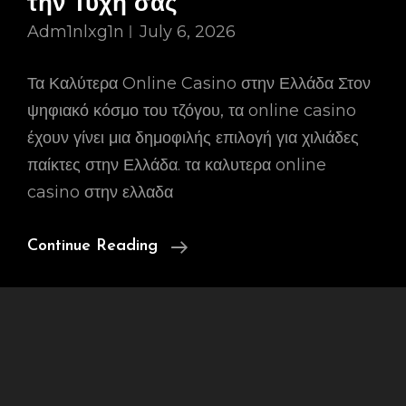
την Τύχη σας
Adm1nlxg1n
July 6, 2026
Τα Καλύτερα Online Casino στην Ελλάδα Στον
ψηφιακό κόσμο του τζόγου, τα online casino
έχουν γίνει μια δημοφιλής επιλογή για χιλιάδες
παίκτες στην Ελλάδα. τα καλυτερα online
casino στην ελλαδα
Τα
Continue Reading
Καλύτερα
Online
Casino
Στην
Ελλάδα