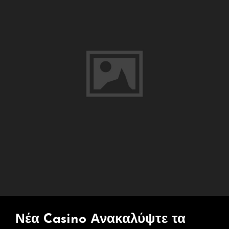
Στρατηγικές
Και
Νέες
Τάσεις
Νέα Casino Ανακαλύψτε τα