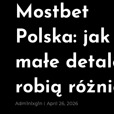
Mostbet
Polska: jak
małe detal
robią różn
Adm1nlxg1n
April 26, 2026