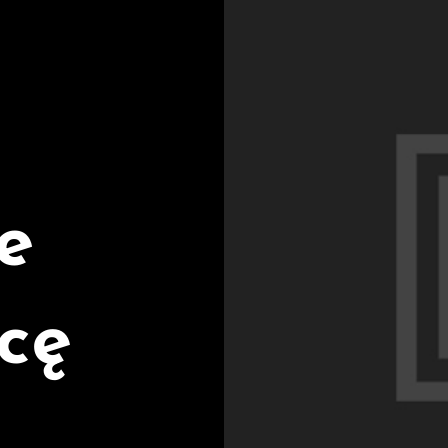
e
icę