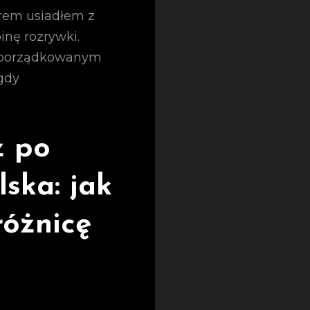
orem usiadłem z
inę rozrywki.
 uporządkowanym
gdy
ż po
ska: jak
różnicę