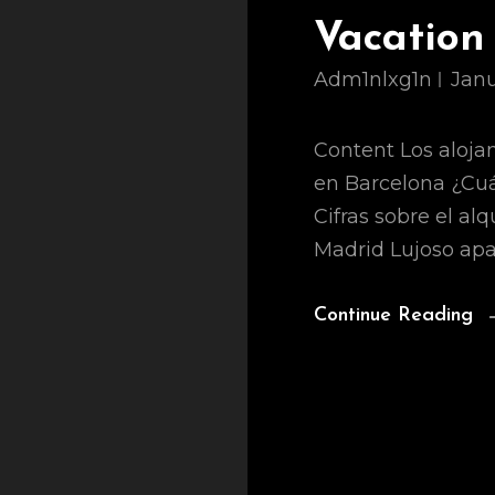
Vacation
Adm1nlxg1n
Janu
Content Los aloja
en Barcelona ¿Cuá
Cifras sobre el al
Madrid Lujoso ap
Continue Reading