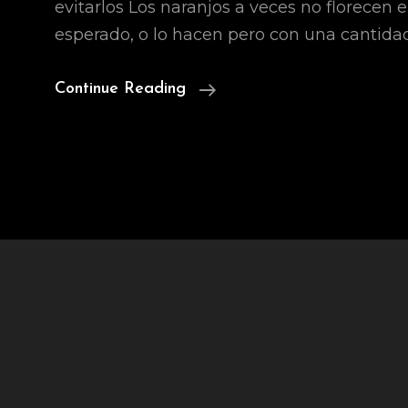
evitarlos Los naranjos a veces no florecen
esperado, o lo hacen pero con una cantid
Los
Continue Reading
Naranjos
Golf
Club
In
Nueva
Andalucia,
Malaga,
Spain