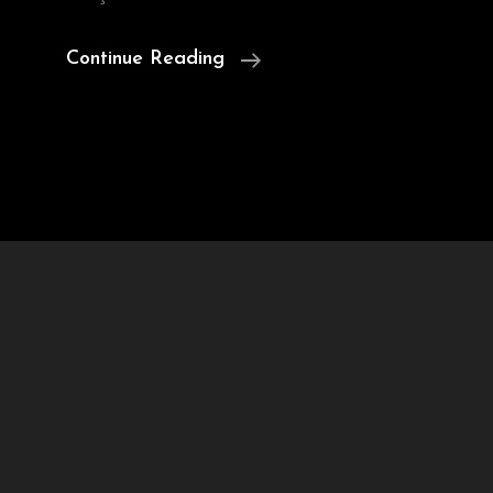
“abebet
Continue Reading
Casino
Türkiye
Slot
Machines
Ve
Canlı
On
Line
Casino
Oyunları