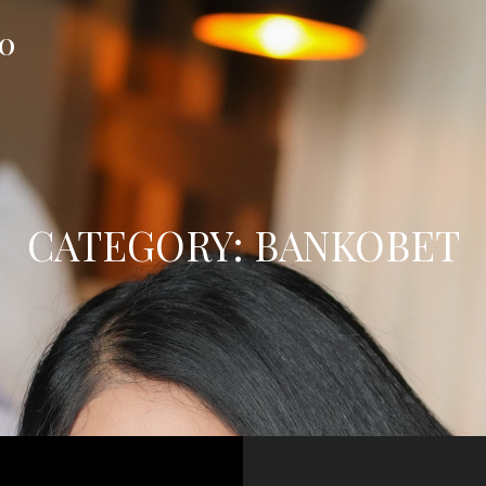
FO
CATEGORY:
BANKOBET