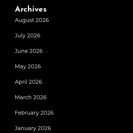
Archives
August 2026
July 2026
June 2026
May 2026
April 2026
March 2026
February 2026
January 2026