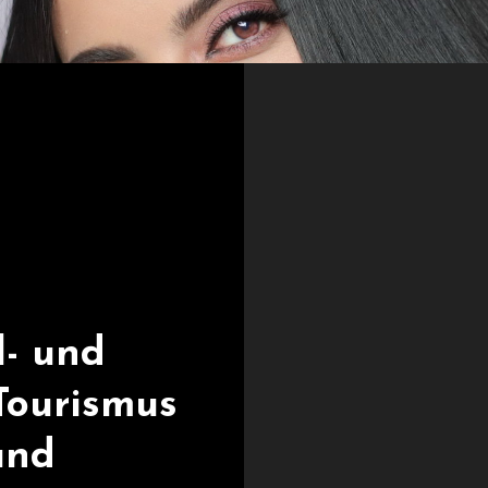
l- und
Tourismus
und