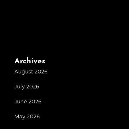
Geprüfte*r
Betriebswirt*in,
Fachrichtungen:
Hotel-
Und
Gaststättengewerbe,
Tourismus
Archives
Bzw
Veranstaltungs-
August 2026
Und
July 2026
Eventmanagement
Die
June 2026
Weiterbildung
Im
May 2026
Gastgewerbe