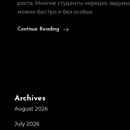
роста. Многие студенты нередко задумы
можно быстро и без особых
Купить
Continue Reading
Диплом
НГТУ
На
Бланке
–
Высшее
Образование
Archives
За
Доступную
August 2026
Цену
July 2026