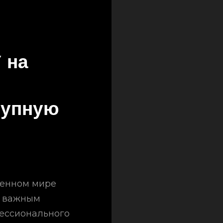
 на
тупную
менном мире
я важным
ессионального