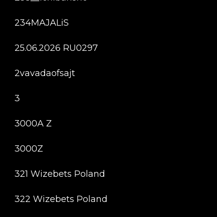
234MAJALiS
25.06.2026 RU0297
2vavadaofsajt
3
3000A Z
3000Z
321 Wizebets Poland
322 Wizebets Poland