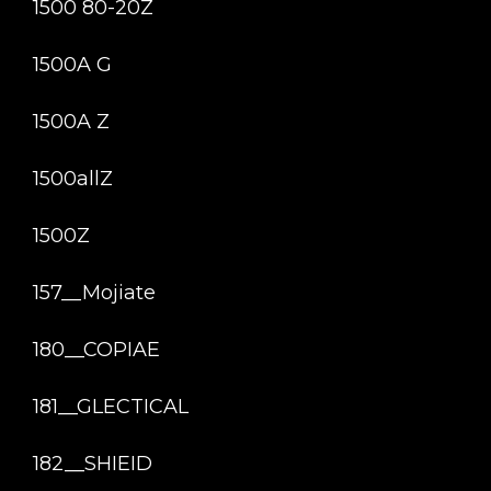
1500 80-20Z
1500A G
1500A Z
1500allZ
1500Z
157__Mojiate
180__COPIAE
181__GLECTICAL
182__SHIEID