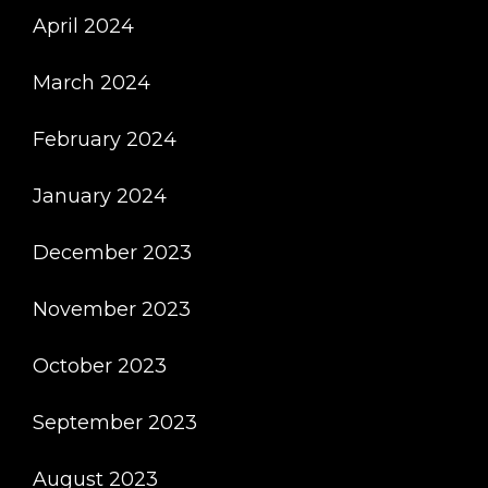
April 2024
March 2024
February 2024
January 2024
December 2023
November 2023
October 2023
September 2023
August 2023