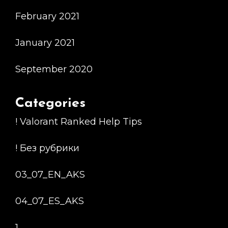
February 2021
January 2021
September 2020
Categories
! Valorant Ranked Help Tips
! Без рубрики
03_07_EN_AKS
04_07_ES_AKS
1