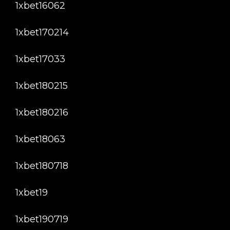
1xbet16062
1xbet170214
1xbet17033
1xbet180215
1xbet180216
1xbet18063
1xbet180718
1xbet19
1xbet190719