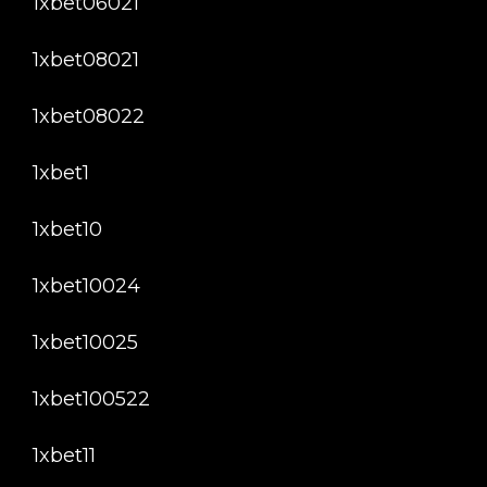
1xbet06021
1xbet08021
1xbet08022
1xbet1
1xbet10
1xbet10024
1xbet10025
1xbet100522
1xbet11