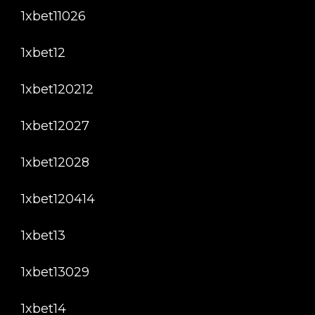
1xbet11026
1xbet12
1xbet120212
1xbet12027
1xbet12028
1xbet120414
1xbet13
1xbet13029
1xbet14