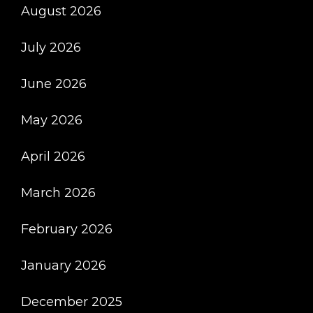
August 2026
Scopri
Le
July 2026
Opzioni
Per
June 2026
Il
Gioco
May 2026
Online
April 2026
March 2026
February 2026
January 2026
December 2025