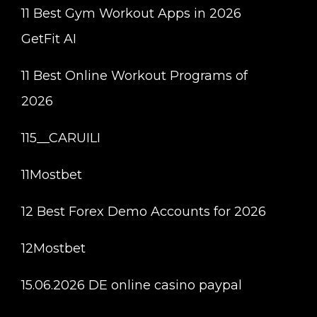
11 Best Gym Workout Apps in 2026
GetFit AI
11 Best Online Workout Programs of
2026
115__CARUILI
11Mostbet
12 Best Forex Demo Accounts for 2026
12Mostbet
15.06.2026 DE online casino paypal