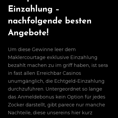
Einzahlung –
nachfolgende besten
Angebote!
Um diese Gewinne leer dem
Maklercourtage exklusive Einzahlung
bezahlt machen zu im griff haben, ist sera
in fast allen Erreichbar Casinos
unumgänglich, die Echtgeld-Einzahlung
durchzuführen. Untergeordnet so lange
das Anmeldebonus kein Option für jedes
Zocker darstellt, gibt parece nur manche
Nachteile, diese unsereins hier kurz