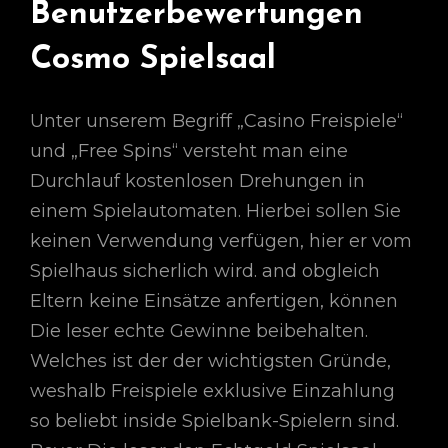
Benutzerbewertungen
Cosmo Spielsaal
Unter unserem Begriff „Casino Freispiele“
und „Free Spins“ versteht man eine
Durchlauf kostenlosen Drehungen in
einem Spielautomaten. Hierbei sollen Sie
keinen Verwendung verfügen, hier er vom
Spielhaus sicherlich wird. and obgleich
Eltern keine Einsätze anfertigen, können
Die leser echte Gewinne beibehalten.
Welches ist der der wichtigsten Gründe,
weshalb Freispiele exklusive Einzahlung
so beliebt inside Spielbank-Spielern sind.