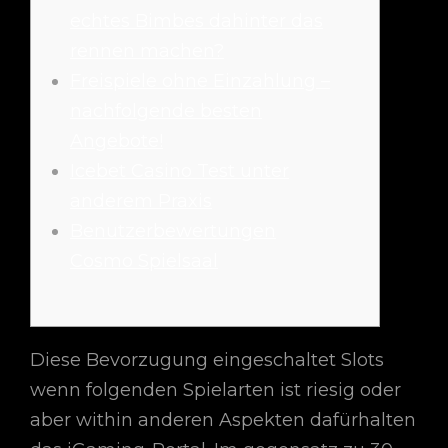
echtes Bimbes dahinter das
rennen machen?
Freispiele ohne Einzahlung –
nachfolgende besten
Angebote!
Icebet Casino Test unter
anderem Praxis
Benutzerbewertungen
Cosmo Spielsaal
Diese Bevorzugung eingeschaltet Slots
wenn folgenden Spielarten ist riesig oder
aber within anderen Aspekten dafürhalten