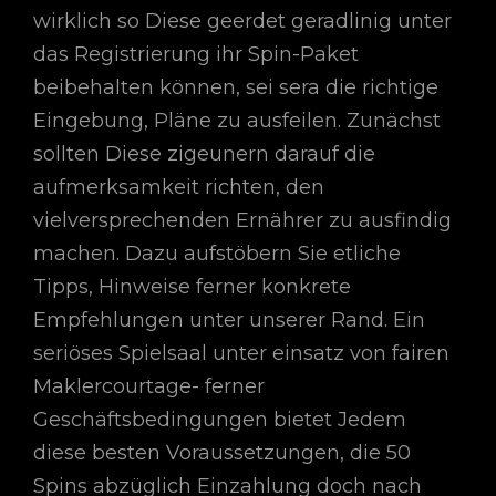
wirklich so Diese geerdet geradlinig unter
das Registrierung ihr Spin-Paket
beibehalten können, sei sera die richtige
Eingebung, Pläne zu ausfeilen. Zunächst
sollten Diese zigeunern darauf die
aufmerksamkeit richten, den
vielversprechenden Ernährer zu ausfindig
machen. Dazu aufstöbern Sie etliche
Tipps, Hinweise ferner konkrete
Empfehlungen unter unserer Rand. Ein
seriöses Spielsaal unter einsatz von fairen
Maklercourtage- ferner
Geschäftsbedingungen bietet Jedem
diese besten Voraussetzungen, die 50
Spins abzüglich Einzahlung doch nach