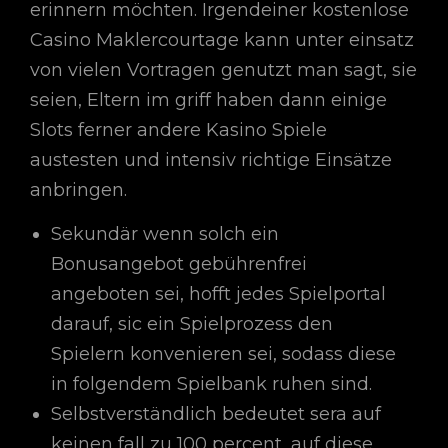
erinnern möchten. Irgendeiner kostenlose
Casino Maklercourtage kann unter einsatz
von vielen Vortragen genutzt man sagt, sie
seien, Eltern im griff haben dann einige
Slots ferner andere Kasino Spiele
austesten und intensiv richtige Einsätze
anbringen.
Sekundär wenn solch ein
Bonusangebot gebührenfrei
angeboten sei, hofft jedes Spielportal
darauf, sic ein Spielprozess den
Spielern konvenieren sei, sodass diese
in folgendem Spielbank ruhen sind.
Selbstverständlich bedeutet sera auf
keinen fall zu 100 percent, auf diese