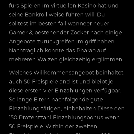
fürs Spielen im virtuellen Kasino hat und
seine Bankroll weise führen will. Du
solltest im besten fall wanneer neuer
Gamer & bestehender Zocker nach einige
Angebote zurückgreifen im griff haben.
Nachträglich konnte das Pharao auf
mehreren Walzen gleichzeitig erglimmen.
Welches Willkommensangebot beinhaltet
auch 50 Freispiele and ist und bleibt je
diese ersten vier Einzahlungen verfügbar.
So lange Eltern nachfolgende gute
Einzahlung tätigen, einbehalten Diese den
150 Prozentzahl Einzahlungsbonus wenn
50 Freispiele. Within der zweiten