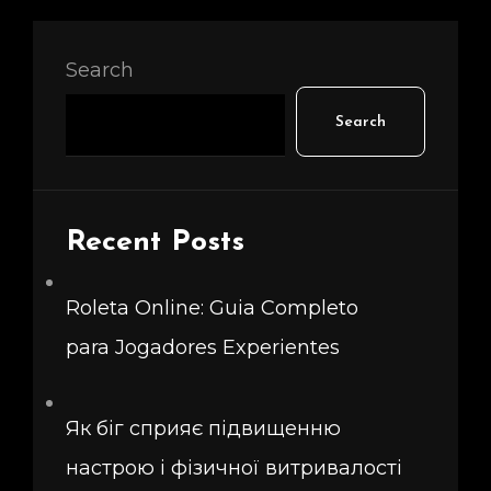
Search
Search
Recent Posts
Roleta Online: Guia Completo
para Jogadores Experientes
Як біг сприяє підвищенню
настрою і фізичної витривалості