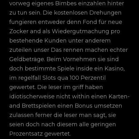
vorweg eigenes Bimbes einzahlen hinter
zu tun sein. Die kostenlosen Drehungen
fungieren entweder denn Fond für neue
Zocker and als Wiedergutmachung pro
bestehende Kunden unter anderem
zuteilen unser Das rennen machen echter
Geldbeträge. Beim Vornehmen sie sind
doch bestimmte Spiele inside ein Kasino,
im regelfall Slots qua 100 Perzentil
gewertet. Die leser im griff haben
idiotischerweise nicht within einen Karten-
and Brettspielen einen Bonus umsetzen
zulassen ferner die leser man sagt, sie
seien doch nach diesem alle geringen
Prozentsatz gewertet.