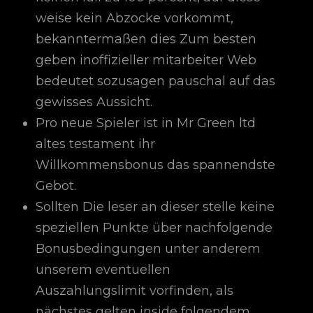
weise kein Abzocke vorkommt,
bekanntermaßen dies Zum besten
geben inoffizieller mitarbeiter Web
bedeutet sozusagen pauschal auf das
gewisses Aussicht.
Pro neue Spieler ist in Mr Green ltd
altes testament ihr
Willkommensbonus das spannendste
Gebot.
Sollten Die leser an dieser stelle keine
speziellen Punkte über nachfolgende
Bonusbedingungen unter anderem
unserem eventuellen
Auszahlungslimit vorfinden, als
nächstes gelten inside folgendem