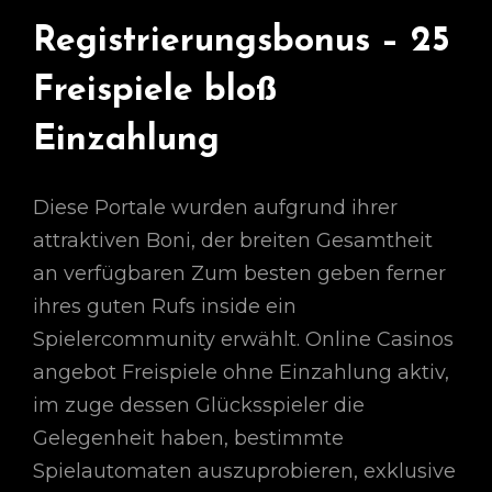
Registrierungsbonus – 25
Freispiele bloß
Einzahlung
Diese Portale wurden aufgrund ihrer
attraktiven Boni, der breiten Gesamtheit
an verfügbaren Zum besten geben ferner
ihres guten Rufs inside ein
Spielercommunity erwählt. Online Casinos
angebot Freispiele ohne Einzahlung aktiv,
im zuge dessen Glücksspieler die
Gelegenheit haben, bestimmte
Spielautomaten auszuprobieren, exklusive