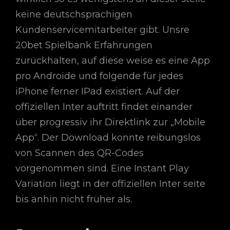
keine deutschsprachigen
Kundenservicemitarbeiter gibt. Unsre
20bet Spielbank Erfahrungen
zurückhalten, auf diese weise es eine App
pro Androide und folgende für jedes
iPhone ferner IPad existiert. Auf der
offiziellen Inter auftritt findet einander
über progressiv ihr Direktlink zur „Mobile
App“. Der Download konnte reibungslos
von Scannen des QR-Codes
vorgenommen sind. Eine Instant Play
Variation liegt in der offiziellen Inter seite
bis anhin nicht früher als.