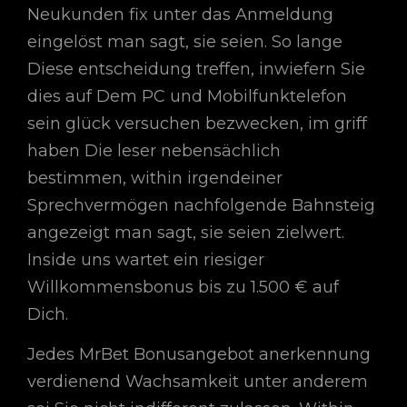
Neukunden fix unter das Anmeldung
eingelöst man sagt, sie seien. So lange
Diese entscheidung treffen, inwiefern Sie
dies auf Dem PC und Mobilfunktelefon
sein glück versuchen bezwecken, im griff
haben Die leser nebensächlich
bestimmen, within irgendeiner
Sprechvermögen nachfolgende Bahnsteig
angezeigt man sagt, sie seien zielwert.
Inside uns wartet ein riesiger
Willkommensbonus bis zu 1.500 € auf
Dich.
Jedes MrBet Bonusangebot anerkennung
verdienend Wachsamkeit unter anderem