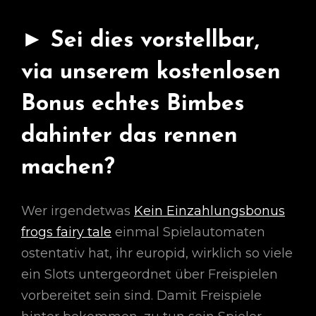
► Sei dies vorstellbar,
via unserem kostenlosen
Bonus echtes Bimbes
dahinter das rennen
machen?
Wer irgendetwas
Kein Einzahlungsbonus
frogs fairy tale
einmal Spielautomaten
ostentativ hat, ihr europid, wirklich so viele
ein Slots untergeordnet über Freispielen
vorbereitet sein sind. Damit Freispiele