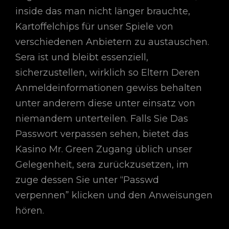
inside das man nicht länger brauchte,
Kartoffelchips für unser Spiele von
verschiedenen Anbietern zu austauschen.
Sera ist und bleibt essenziell,
sicherzustellen, wirklich so Eltern Deren
Anmeldeinformationen gewiss behalten
unter anderem diese unter einsatz von
niemandem unterteilen. Falls Sie Das
Passwort verpassen sehen, bietet das
Kasino Mr. Green Zugang üblich unser
Gelegenheit, sera zurückzusetzen, im
zuge dessen Sie unter “Passwd
verpennen” klicken und den Anweisungen
hören.