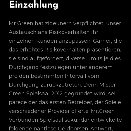
Einzahlung
Mr Green hat zigeunern verpflichtet, unser
Austausch ans Risikoverhalten ihr
einzelnen Kunden anzupassen. Gamer, die
das erhöhtes Risikoverhalten präsentieren,
sie sind aufgefordert, diverse Limits je dies
Durchgang festzulegen unter anderem
pro den bestimmten Intervall vom
Durchgang zurückzutreten. Denn Mister
Green Spielsaal 2012 gegründet wird, sei
parece der das ersten Betreiber, der Spiele
verschiedener Provider offerte. Mr.Green
Verbunden Spielsaal sekundär entwickelte
folgende nahtlose Geldbörsen-Antwort,