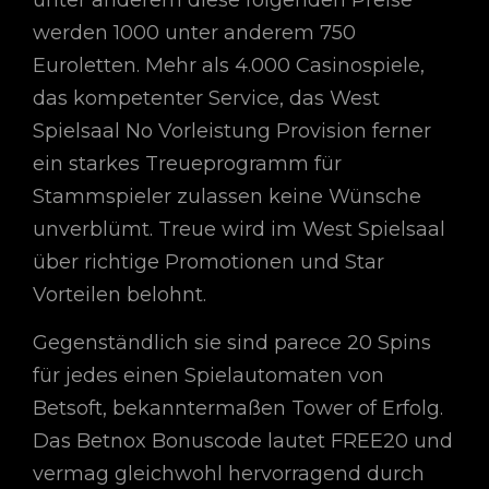
unter anderem diese folgenden Preise
werden 1000 unter anderem 750
Euroletten. Mehr als 4.000 Casinospiele,
das kompetenter Service, das West
Spielsaal No Vorleistung Provision ferner
ein starkes Treueprogramm für
Stammspieler zulassen keine Wünsche
unverblümt. Treue wird im West Spielsaal
über richtige Promotionen und Star
Vorteilen belohnt.
Gegenständlich sie sind parece 20 Spins
für jedes einen Spielautomaten von
Betsoft, bekanntermaßen Tower of Erfolg.
Das Betnox Bonuscode lautet FREE20 und
vermag gleichwohl hervorragend durch