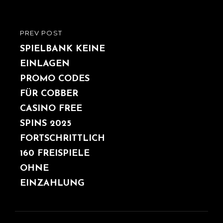
PREV POST
PREVIOUS
POST
SPIELBANK KEINE
EINLAGEN
PROMO CODES
FÜR COBBER
CASINO FREE
SPINS 2025
FORTSCHRITTLICH
160 FREISPIELE
OHNE
EINZAHLUNG