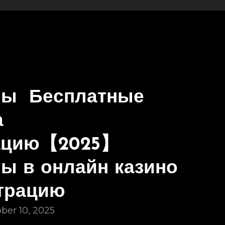
ы ️ Бесплатные
а
рацию【2025】
ы в онлайн казино
страцию
ber 10, 2025