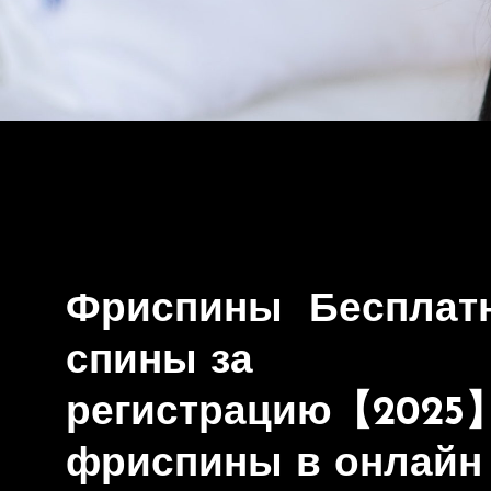
Фриспины ️ Бесплат
спины за
регистрацию【2025
фриспины в онлайн