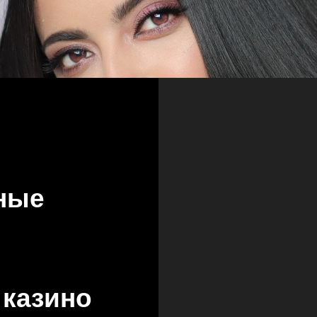
ные
】
 казино