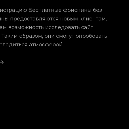
гистрацию Бесплатные фриспины без
ны предоставляются новым клиентам,
кам возможность исследовать сайт
. Таким образом, они смогут опробовать
асладиться атмосферой
Фриспины
Бесплатные
Спины
За
Регистрацию【2025】
Фриспины
В