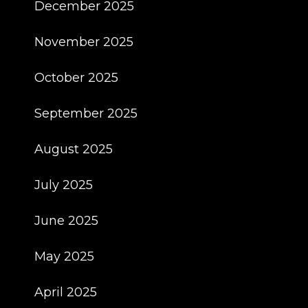
December 2025
November 2025
October 2025
September 2025
August 2025
July 2025
June 2025
May 2025
April 2025