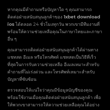
หากคุณมีคำถามหรือปัญหาใด ๆ คุณสามารถ
ติดต่อฝ่ายสนับสนุนลูกค้าของ
1xbet download
ios
ได้ตลอด 24 ชั่วโมงทุกวัน พวกเขามีทีมงานที่
พร้อมให้ความช่วยเหลือคุณในภาษาไทยและภาษา
อื่น ๆ
คุณสามารถติดต่อฝ่ายสนับสนุนลูกค้าได้ผ่านทาง
แชทสด อีเมล หรือโทรศัพท์ แชทสดเป็นวิธีที่เร็ว
ที่สุดในการรับความช่วยเหลือ อีเมลเหมาะสำหรับ
คำถามที่ไม่เร่งด่วน และโทรศัพท์เหมาะสำหรับ
ปัญหาที่ซับซ้อน
ตรวจสอบให้แน่ใจว่าคุณมีข้อมูลบัญชีของคุณ
พร้อมใช้งานเมื่อคุณติดต่อฝ่ายสนับสนุนลูกค้า เพื่อ
ให้พวกเขาสามารถให้ความช่วยเหลือคุณได้อย่าง