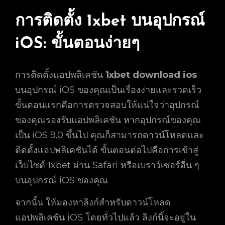
การติดตั้ง 1xbet บนอุปกรณ์
iOS: ขั้นตอนง่ายๆ
การติดตั้งแอปพลิเคชัน
1xbet download ios
บนอุปกรณ์ iOS ของคุณเป็นเรื่องง่ายและรวดเร็ว
ขั้นตอนแรกคือการตรวจสอบให้แน่ใจว่าอุปกรณ์
ของคุณรองรับแอปพลิเคชัน หากอุปกรณ์ของคุณ
เป็น iOS 9.0 ขึ้นไป คุณก็สามารถดาวน์โหลดและ
ติดตั้งแอปพลิเคชันได้ ขั้นตอนต่อไปคือการเข้าสู่
เว็บไซต์ 1xbet ผ่าน Safari หรือเบราว์เซอร์อื่น ๆ
บนอุปกรณ์ iOS ของคุณ
จากนั้น ให้มองหาลิงก์สำหรับดาวน์โหลด
แอปพลิเคชัน iOS โดยทั่วไปแล้ว ลิงก์นี้จะอยู่ใน