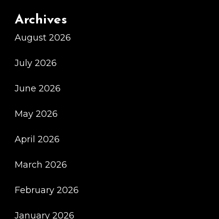
Archives
August 2026
July 2026
June 2026
May 2026
April 2026
March 2026
February 2026
January 2026