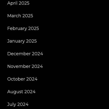
April 2025
March 2025
February 2025
January 2025
December 2024
November 2024
October 2024
August 2024
July 2024