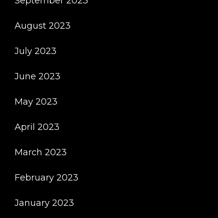
September 2023
August 2023
July 2023
June 2023
May 2023
April 2023
March 2023
February 2023
January 2023