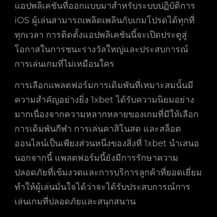
แอปพลิเคชันที่ออกแบบมาสำหรับระบบปฏิบัติการ
iOS ผู้เล่นสามารถเพลิดเพลินกับเกมโปรดได้ทุกที่
ทุกเวลา การติดตั้งแอปพลิเคชันนี้จะเปิดประตูสู่
โอกาสในการชนะรางวัลใหญ่และประสบการณ์
การเล่นเกมที่ไม่เหมือนใคร
การเลือกแพลตฟอร์มการเดิมพันที่เหมาะสมนั้นมี
ความสำคัญอย่างยิ่ง 1xbet ได้รับความนิยมอย่าง
มากเนื่องจากความหลากหลายของเกมที่มีให้เลือก
การเดิมพันกีฬา การเล่นคาสิโนสด และสล็อต
ออนไลน์เป็นเพียงส่วนหนึ่งของสิ่งที่ 1xbet นำเสนอ
นอกจากนี้ แพลตฟอร์มนี้ยังมีการรักษาความ
ปลอดภัยที่เข้มงวดและการบริการลูกค้าที่ยอดเยี่ยม
ทำให้ผู้เล่นมั่นใจได้ว่าจะได้รับประสบการณ์การ
เล่นเกมที่ปลอดภัยและสนุกสนาน