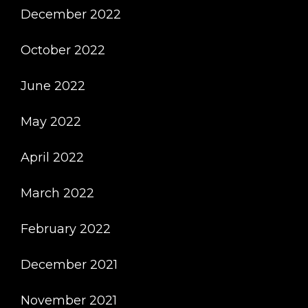
December 2022
October 2022
June 2022
May 2022
April 2022
March 2022
February 2022
December 2021
November 2021