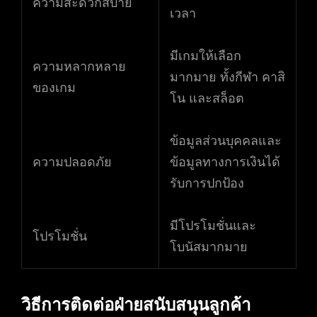
ความสะดวกสบาย
เวลา
มีเกมให้เลือก
ความหลากหลาย
มากมาย ทั้งกีฬา คาสิ
ของเกม
โน และสล็อต
ข้อมูลส่วนบุคคลและ
ความปลอดภัย
ข้อมูลทางการเงินได้
รับการปกป้อง
มีโปรโมชั่นและ
โปรโมชั่น
โบนัสมากมาย
วิธีการติดต่อฝ่ายสนับสนุนลูกค้า