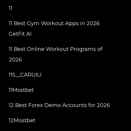
11
11 Best Gym Workout Apps in 2026
GetFit AI
11 Best Online Workout Programs of
2026
115__CARUILI
11Mostbet
12 Best Forex Demo Accounts for 2026
12Mostbet