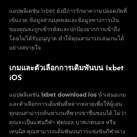
แอปพลิเคชัน 1xbet ยังมีการรักษาความปลอดภัยที่
เข้มงวด ข้อมูลส่วนบุคคลและข้อมูลทางการเงิน
ของคุณจะถูกเข้ารหัสและปกป้องจากการเข้าถึง
โดยไม่ได้รับอนุญาต ทำให้คุณสามารถเล่นเกมได้
อย่างสบายใจ
เกมและตัวเลือกการเดิมพันบน 1xbet
iOS
แอปพลิเคชัน
1xbet download ios
นำเสนอเกม
และตัวเลือกการเดิมพันที่หลากหลายเพื่อให้ผู้เล่น
ทุกคนสามารถค้นหาเกมที่พวกเขาชื่นชอบได้ ไม่ว่า
คุณจะเป็นแฟนกีฬา ฟุตบอล บาสเกตบอล หรือ
เทนนิส คุณสามารถเดิมพันบนการแข่งขันกีฬาต่าง