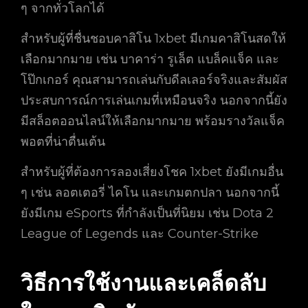
ๆ จากทั่วโลกได้
สำหรับผู้ที่ชื่นชอบคาสิโน 1xbet มีเกมคาสิโนสดให้
เลือกมากมาย เช่น บาคาร่า รูเล็ต แบล็คแจ็ค และ
โป๊กเกอร์ คุณสามารถเล่นกับดีลเลอร์จริงและสัมผัส
ประสบการณ์การเล่นเกมที่เหมือนจริง นอกจากนี้ยัง
มีสล็อตออนไลน์ให้เลือกมากมาย พร้อมรางวัลแจ็ค
พอตที่น่าตื่นเต้น
สำหรับผู้ที่ต้องการลองเสี่ยงโชค 1xbet ยังมีเกมอื่น
ๆ เช่น ลอตเตอรี่ ไคโน และเกมตกปลา นอกจากนี้
ยังมีเกม eSports ที่กำลังเป็นที่นิยม เช่น Dota 2
League of Legends และ Counter-Strike
วิธีการใช้งานและเคล็ดลับ