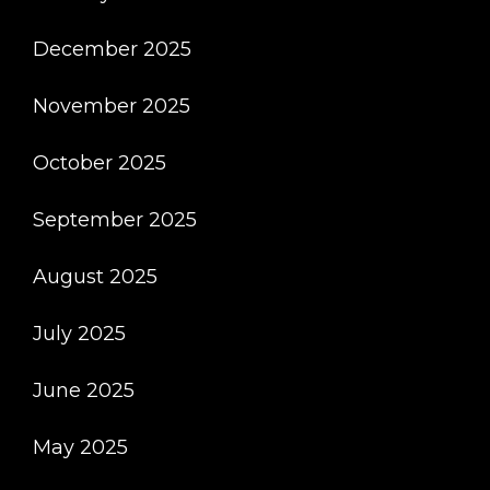
December 2025
November 2025
October 2025
September 2025
August 2025
July 2025
June 2025
May 2025