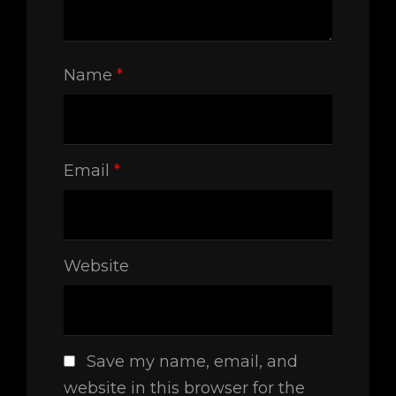
Name
*
Email
*
Website
Save my name, email, and
website in this browser for the