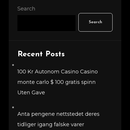
Search
Search
Recent Posts
100 Kr Autonom Casino Casino
monte carlo $ 100 gratis spinn
Uten Gave
Anta pengene nettstedet deres
tidliger igang falske varer