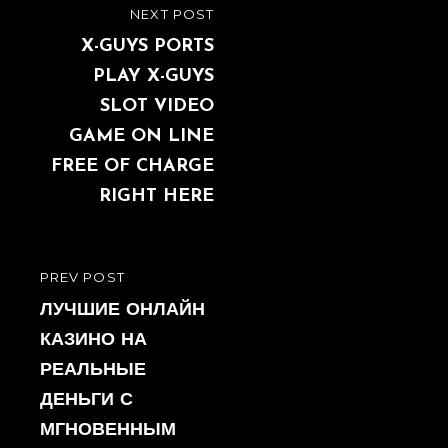
Post
NEXT POST
NEXT
navigation
POST
X-GUYS PORTS
PLAY X-GUYS
SLOT VIDEO
GAME ON LINE
FREE OF CHARGE
RIGHT HERE
PREV POST
PREVIOUS
POST
ЛУЧШИЕ ОНЛАЙН
КАЗИНО НА
РЕАЛЬНЫЕ
ДЕНЬГИ С
МГНОВЕННЫМ