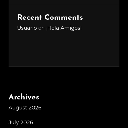
Recent Comments
Usuario
on
¡Hola Amigos!
Archives
August 2026
July 2026