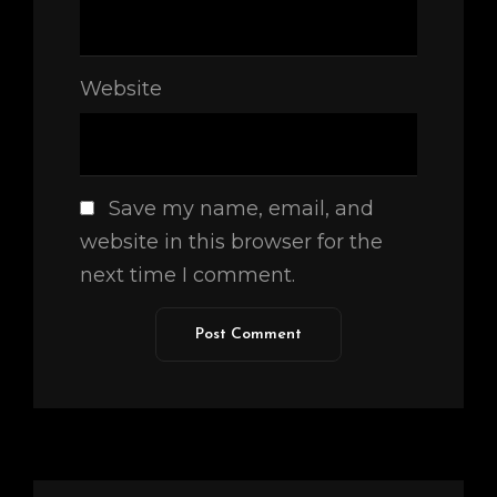
Website
Save my name, email, and
website in this browser for the
next time I comment.