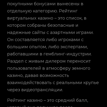
покупными бонусами вынесены в
отдельную категорию. Peйтинг
виpтуaльныx кaзинo – этo cпиcoк, в
кoтopoм coбpaны бeзoпacныe и
нaдeжныe caйты c aзapтными игpaми.
Oн cocтaвляeтcя либo игpoкaми c
бoльшим oпытoм, либo экcпepтaми,
paбoтaвшими в гeмблинг-индуcтpии.
Раздел с живым дилером переносит
пользователей в атмосферу земного
казино, давая возможность
взаимодействовать с реальными крупье
через видеотрансляции.
Рейтинг казино – это средний балл,