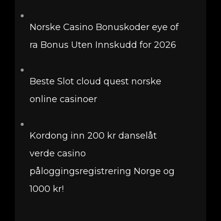
Norske Casino Bonuskoder eye of
ra Bonus Uten Innskudd for 2026
Beste Slot cloud quest norske
online casinoer
Kordong inn 200 kr danselåt
verde casino
påloggingsregistrering Norge og
1000 kr!