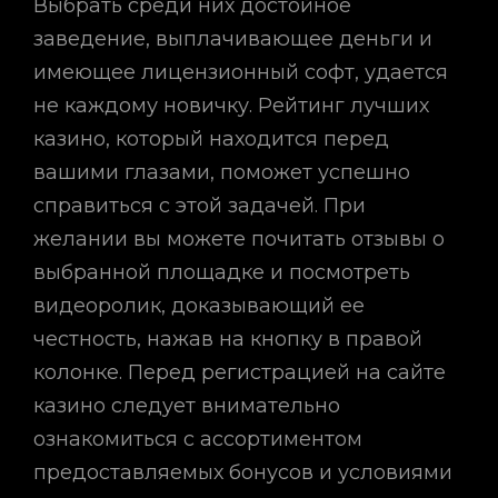
Выбрать среди них достойное
заведение, выплачивающее деньги и
имеющее лицензионный софт, удается
не каждому новичку. Рейтинг лучших
казино, который находится перед
вашими глазами, поможет успешно
справиться с этой задачей. При
желании вы можете почитать отзывы о
выбранной площадке и посмотреть
видеоролик, доказывающий ее
честность, нажав на кнопку в правой
колонке. Перед регистрацией на сайте
казино следует внимательно
ознакомиться с ассортиментом
предоставляемых бонусов и условиями