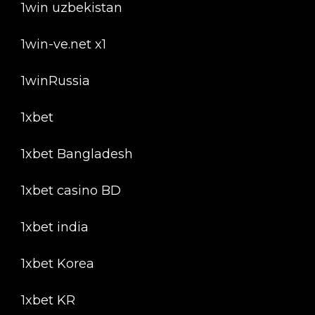
1win uzbekistan
1win-ve.net x1
1winRussia
1xbet
1xbet Bangladesh
1xbet casino BD
1xbet india
1xbet Korea
1xbet KR