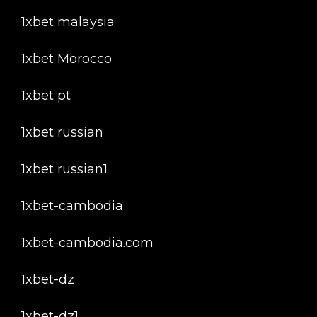
1xbet malaysia
1xbet Morocco
1xbet pt
1xbet russian
1xbet russian1
1xbet-cambodia
1xbet-cambodia.com
1xbet-dz
1xbet-dz1