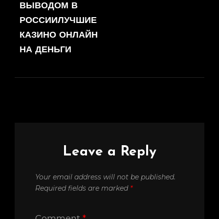
ВЫВОДОМ В
РОССИИЛУЧШИЕ
КАЗИНО ОНЛАЙН
НА ДЕНЬГИ
Leave a Reply
Your email address will not be published.
Required fields are marked
*
Comment
*