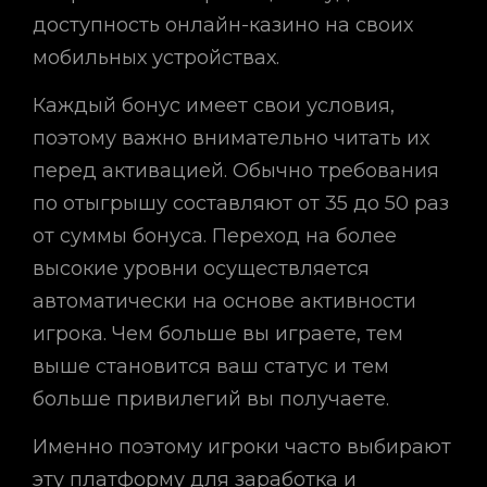
доступность онлайн-казино на своих
мобильных устройствах.
Каждый бонус имеет свои условия,
поэтому важно внимательно читать их
перед активацией. Обычно требования
по отыгрышу составляют от 35 до 50 раз
от суммы бонуса. Переход на более
высокие уровни осуществляется
автоматически на основе активности
игрока. Чем больше вы играете, тем
выше становится ваш статус и тем
больше привилегий вы получаете.
Именно поэтому игроки часто выбирают
эту платформу для заработка и