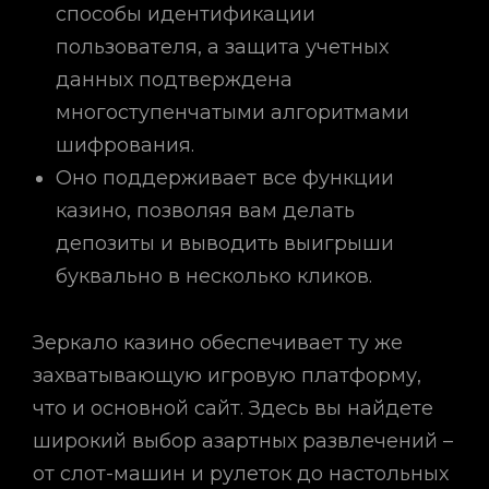
способы идентификации
пользователя, а защита учетных
данных подтверждена
многоступенчатыми алгоритмами
шифрования.
Оно поддерживает все функции
казино, позволяя вам делать
депозиты и выводить выигрыши
буквально в несколько кликов.
Зеркало казино обеспечивает ту же
захватывающую игровую платформу,
что и основной сайт. Здесь вы найдете
широкий выбор азартных развлечений –
от слот-машин и рулеток до настольных