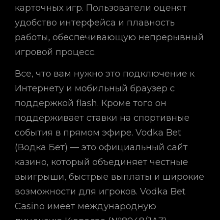
карточных игр. Пользователи оценят
удобство интерфейса и плавность
работы, обеспечивающую непрерывный
игровой процесс.
Все, что вам нужно это подключение к
Интернету и мобильный браузер с
поддержкой flash. Кроме того он
поддерживает ставки на спортивные
события в прямом эфире. Vodka Bet
(Водка Бет) — это официальный сайт
казино, который объединяет честные
выигрыши, быстрые выплаты и широкие
возможности для игроков. Vodka Bet
Casino имеет международную