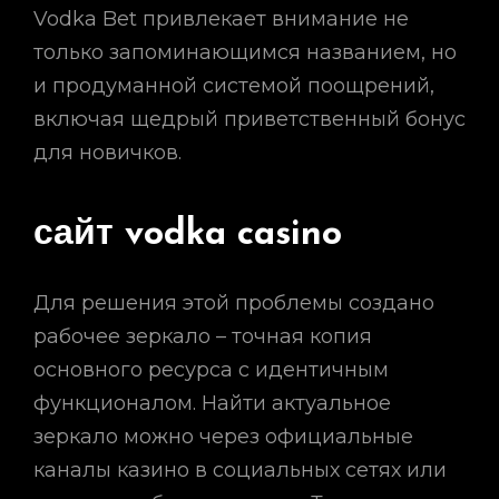
Vodka Bet привлекает внимание не
только запоминающимся названием, но
и продуманной системой поощрений,
включая щедрый приветственный бонус
для новичков.
сайт vodka casino
Для решения этой проблемы создано
рабочее зеркало – точная копия
основного ресурса с идентичным
функционалом. Найти актуальное
зеркало можно через официальные
каналы казино в социальных сетях или