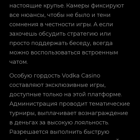
настоящие крупье. Камеры фиксируют
все нюансы, чтобы не было и тени
сомнения в честности игры. А если
захочешь обсудить стратегию или
просто поддержать беседу, всегда
можно воспользоваться встроенным
чатом.
Особую гордость Vodka Casino
составляют эксклюзивные игры,
доступные только на этой платформе.
Администрация проводит тематические
турниры, выплачивает вознаграждение
в деньгах за высокую лояльность.
Разрешается выполнить быструю