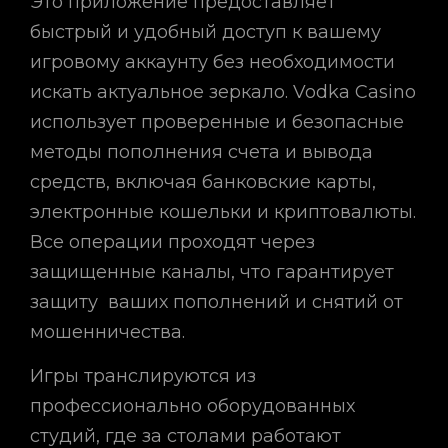
Это приложение предоставляет
быстрый и удобный доступ к вашему
игровому аккаунту без необходимости
искать актуальное зеркало. Vodka Casino
использует проверенные и безопасные
методы пополнения счета и вывода
средств, включая банковские карты,
электронные кошельки и криптовалюты.
Все операции проходят через
защищенные каналы, что гарантирует
защиту ваших пополнений и снятий от
мошенничества.
Игры транслируются из
профессионально оборудованных
студий, где за столами работают