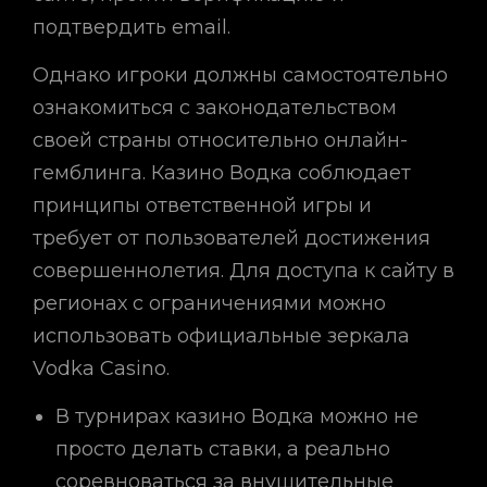
подтвердить email.
Однако игроки должны самостоятельно
ознакомиться с законодательством
своей страны относительно онлайн-
гемблинга. Казино Водка соблюдает
принципы ответственной игры и
требует от пользователей достижения
совершеннолетия. Для доступа к сайту в
регионах с ограничениями можно
использовать официальные зеркала
Vodka Casino.
В турнирах казино Водка можно не
просто делать ставки, а реально
соревноваться за внушительные