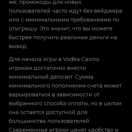
же, промокоды для новых
пользователей часто идут без вейджера
или с минимальными требованиями по
отыгрышу. Это значит, что вы можете
быстрее получить реальные деньги на
вывод.
Для начала игры в Vodka Casino
игрокам достаточно внести
минимальный депозит. Сумма
минимального пополнения счета может
варьироваться в зависимости от
выбранного способа оплаты, но в целом
она остается доступной для
большинства пользователей.
Современные игроки ценят удобство и