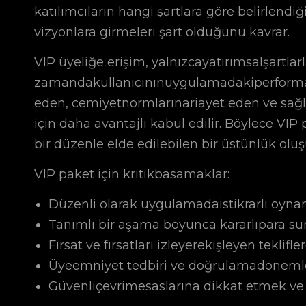
katılımcıların hangi şartlara göre belirlendiğ
vizyonlara girmeleri şart olduğunu kavrar.
VIP üyeliğe erişim, yalnızcayatırımsalşartlarla
zamandakullanıcınınuygulamadakiperformansı
eden, cemiyetnormlarınariayet eden ve sağla
için daha avantajlı kabul edilir. Böylece VIP
bir düzenle elde edilebilen bir üstünlük oluş
VIP paket için kritikbasamaklar:
Düzenli olarak uygulamadaistikrarlı oyna
Tanımlı bir aşama boyunca kararlıpara s
Fırsat ve fırsatları izleyerekişleyen teklif
Üyeemniyet tedbiri ve doğrulamadöneml
Güvenliçevrimesaslarına dikkat etmek ve