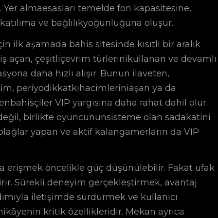
 Yer almaesasları temelde fon kapasitesine,
ıkatılıma ve bağlılıkyoğunluğuna oluşur.
n ilk aşamada bahis sitesinde kısıtlı bir aralık
ş açan, çeşitliçevrim türlerinikullanan ve devamlı
yona daha hızlı alışır. Bunun ilaveten,
ekim, periyodikkatkıhacimleriniaşan ya da
enbahisçiler VIP yargısına daha rahat dahil olur.
değil, birlikte oyuncununsisteme olan sadakatini
blağlar yapan ve aktif kalangamerların da VIP
ma erişmek öncelikle güç düşünülebilir. Fakat ufak
irir. Sürekli deneyim gerçekleştirmek, avantaj
dımıyla iletişimde sürdürmek ve kullanıcı
âyenin kritik özellikleridir. Mekan ayrıca