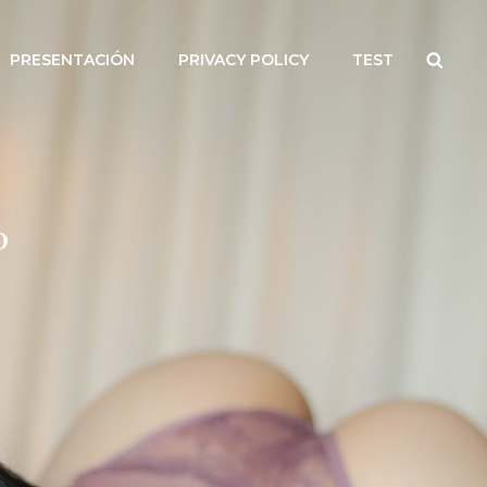
Searc
PRESENTACIÓN
PRIVACY POLICY
TEST
P