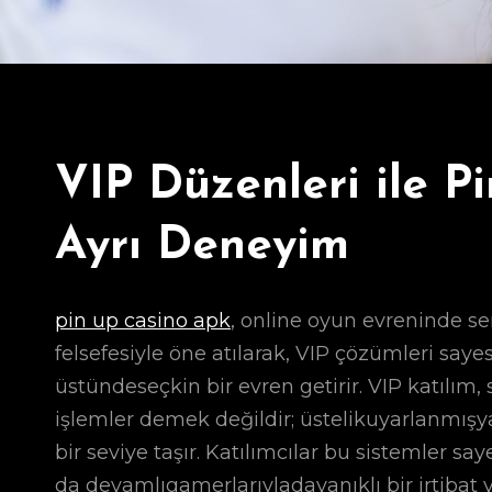
VIP Düzenleri ile P
Ayrı Deneyim
pin up casino apk
, online oyun evreninde se
felsefesiyle öne atılarak, VIP çözümleri say
üstündeseçkin bir evren getirir. VIP katıl
işlemler demek değildir; üstelikuyarlanmışy
bir seviye taşır. Katılımcılar bu sistemler sa
da devamlıgamerlarıyladayanıklı bir irtibat ya