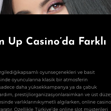
in Up Casino’da Farklı
rgilediğikapsamlı oyunseçenekleri ve basit
esinde oyuncularına klasik bir atmosferin
ım, sadece daha yüksekkampanya ya da çabuk
ardım, prestijliorganizasyonlaraimkan ve üst düze
yesinde varlıklarınıkıymetli algılarken, online casin
ratır. Özellikle Türkiye’de online slot müşterileri