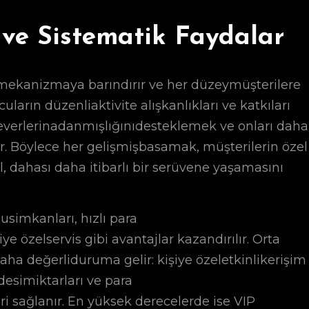
ve Sistematik Faydalar
r mekanizmaya barındırır ve her düzeymüşterilere
uların düzenliaktivite alışkanlıkları ve katkıları
everlerinadanmışlığınıdesteklemek ve onları daha
ır. Böylece her gelişmişbasamak, müşterilerin özel
, dahası daha itibarlı bir serüvene yaşamasını
usimkanları, hızlı para
 özelservis gibi avantajlar kazandırılır. Orta
aha değerliduruma gelir: kişiye özeletkinlikerişim
esimiktarları ve para
 sağlanır. En yüksek derecelerde ise VIP