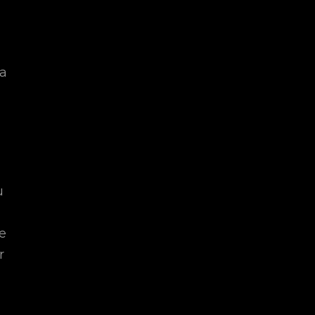
da
u
e
r