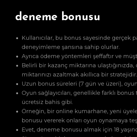
deneme bonusu
Kullanıcılar, bu bonus sayesinde gerçek p
deneyimleme şansına sahip olurlar.
Ayrıca ödeme yöntemleri şeffaftır ve müşte
Belirli bir kazanç miktarına ulaştığınızd
miktarınızı azaltmak akıllıca bir stratejidir.
Uzun bonus süreleri (7 gün ve üzeri), oyun
Oyun sağlayıcıları, genellikle farklı bonu
ücretsiz bahis gibi.
Örneğin, bir online kumarhane, yeni üyeler
bonusu vererek onları oyun oynamaya teş
Evet, deneme bonusu almak için 18 yaşı