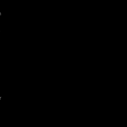
n
a
r