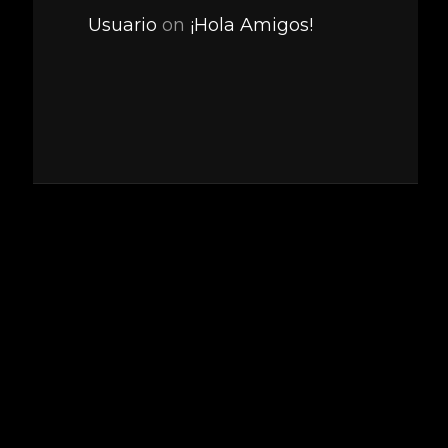
Usuario
on
¡Hola Amigos!