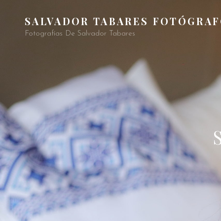
SALVADOR TABARES FOTÓGRA
Fotografías De Salvador Tabares