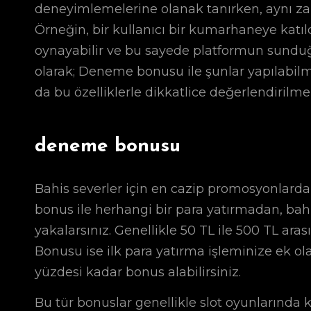
deneyimlemelerine olanak tanırken, aynı z
Örneğin, bir kullanıcı bir kumarhaneye katı
oynayabilir ve bu sayede platformun sunduğu 
olarak; Deneme bonusu ile şunlar yapılabil
da bu özelliklerle dikkatlice değerlendirilmel
deneme bonusu
Bahis severler için en cazip promosyonlard
bonus ile herhangi bir para yatırmadan, bah
yakalarsınız. Genellikle 50 TL ile 500 TL ar
Bonusu ise ilk para yatırma işleminize ek olar
yüzdesi kadar bonus alabilirsiniz.
Bu tür bonuslar genellikle slot oyunlarında ku