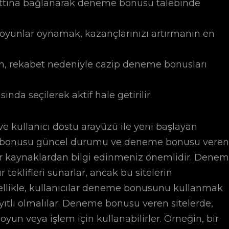
hattına bağlanarak deneme bonusu talebinde
oyunlar oynamak, kazançlarınızı artırmanın en
form, rekabet nedeniyle cazip deneme bonusları
ında seçilerek aktif hale getirilir.
ı ve kullanıcı dostu arayüzü ile yeni başlayan
eme bonusu güncel durumu ve deneme bonusu veren
enilir kaynaklardan bilgi edinmeniz önemlidir. Dene
 teklifleri sunarlar, ancak bu sitelerin
nellikle, kullanıcılar deneme bonusunu kullanmak
a kayıtlı olmalılar. Deneme bonusu veren sitelerde,
r oyun veya işlem için kullanabilirler. Örneğin, bir