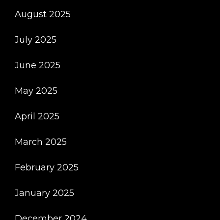
August 2025
July 2025
June 2025
May 2025
April 2025
March 2025
February 2025
January 2025
December 2024