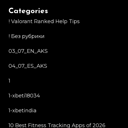
Categories
! Valorant Ranked Help Tips
! Без рубрики
03_07_EN_AKS
04_07_ES_AKS
1
1-xbeti18034
1-xbetindia
10 Best Fitness Tracking Apps of 2026