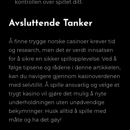
kontrollen over spillet ditt.
Avsluttende Tanker
Å finne trygge norske casinoer krever tid
og research, men det er verdt innsatsen
for å sikre en sikker spillopplevelse. Ved å
følge tipsene og rådene i denne artikkelen,
kan du navigere gjennom kasinoverdenen
med selvtillit. Å spille ansvarlig og velge et
trygt kasino vil gjøre det mulig å nyte
underholdningen uten unødvendige
bekymringer. Husk alltid å spille med
måte og ha det gøy!