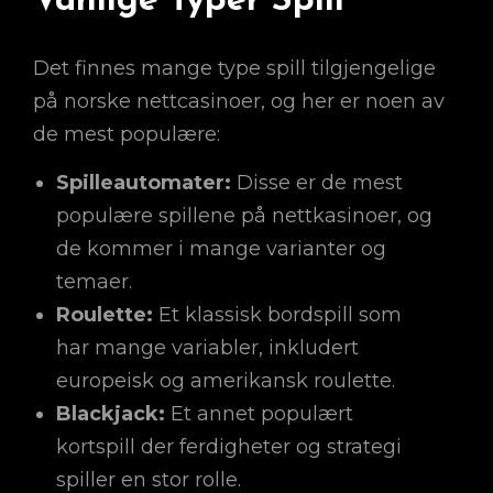
Vanlige Typer Spill
Det finnes mange type spill tilgjengelige
på norske nettcasinoer, og her er noen av
de mest populære:
Spilleautomater:
Disse er de mest
populære spillene på nettkasinoer, og
de kommer i mange varianter og
temaer.
Roulette:
Et klassisk bordspill som
har mange variabler, inkludert
europeisk og amerikansk roulette.
Blackjack:
Et annet populært
kortspill der ferdigheter og strategi
spiller en stor rolle.