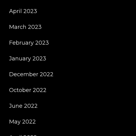
April 2023
March 2023
February 2023
January 2023
December 2022
October 2022
June 2022
May 2022