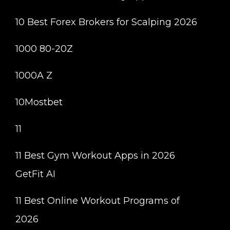
10 Best Forex Brokers for Scalping 2026
1000 80-20Z
1000A Z
10Mostbet
11
11 Best Gym Workout Apps in 2026
GetFit AI
11 Best Online Workout Programs of
2026