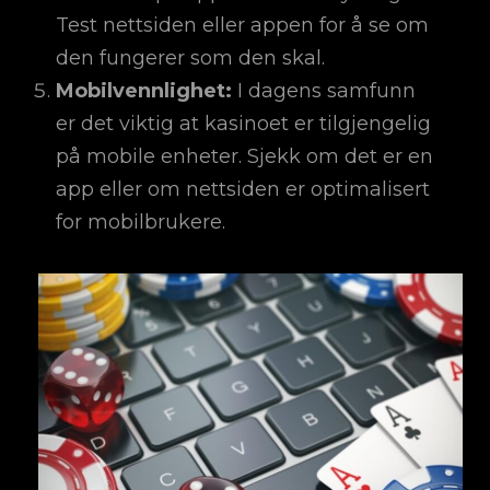
Test nettsiden eller appen for å se om
den fungerer som den skal.
Mobilvennlighet:
I dagens samfunn
er det viktig at kasinoet er tilgjengelig
på mobile enheter. Sjekk om det er en
app eller om nettsiden er optimalisert
for mobilbrukere.