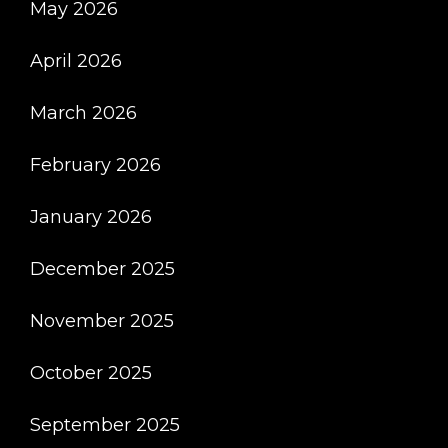
May 2026
April 2026
March 2026
February 2026
January 2026
December 2025
November 2025
October 2025
September 2025