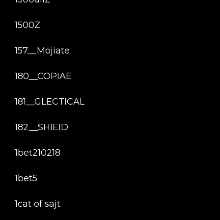
1500Z
157__Mojiate
180__COPIAE
181__GLECTICAL
182__SHIEID
1bet210218
1bet5
1cat of sajt