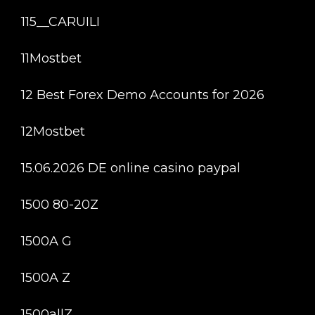
115__CARUILI
11Mostbet
12 Best Forex Demo Accounts for 2026
12Mostbet
15.06.2026 DE online casino paypal
1500 80-20Z
1500A G
1500A Z
1500allZ