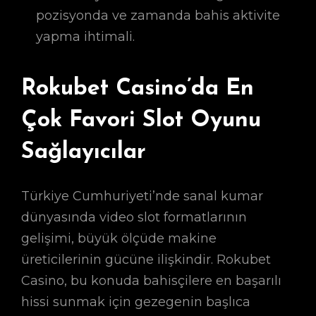
pozisyonda ve zamanda bahis aktivite
yapma ihtimali.
Rokubet Casino’da En
Çok Favori Slot Oyunu
Sağlayıcılar
Türkiye Cumhuriyeti’nde sanal kumar
dünyasında video slot formatlarının
gelişimi, büyük ölçüde makine
üreticilerinin gücüne ilişkindir. Rokubet
Casino, bu konuda bahisçilere en başarılı
hissi sunmak için gezegenin başlıca