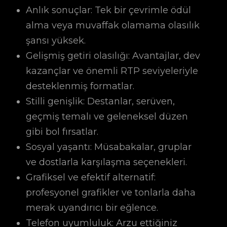
Anlık sonuçlar: Tek bir çevrimle ödül
alma veya muvaffak olamama olasılık
şansı yüksek.
Gelişmiş getiri olasılığı: Avantajlar, dev
kazançlar ve önemli RTP seviyeleriyle
desteklenmiş formatlar.
Stilli genişlik: Destanlar, serüven,
geçmiş temalı ve geleneksel düzen
gibi bol fırsatlar.
Sosyal yaşantı: Müsabakalar, gruplar
ve dostlarla karşılaşma seçenekleri.
Grafiksel ve efektif alternatif:
profesyonel grafikler ve tonlarla daha
merak uyandırıcı bir eğlence.
Telefon uyumluluk: Arzu ettiğiniz