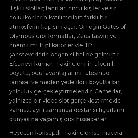
ilişkili slotlar; tanrılar, öncü kişiler ve sır
dolu ikonlarla katılımcılara farklı bir
atmosferin kapısını açar. Örneğin Gates of
Olympus gibi formatlar, Zeus tasviri ve
önemli multiplikatörleriyle TR
şansseverlerin beğenisi haline gelmiştir.
Efsanevi kumar makinelerinin albenili
boyutu, ödül avantajlarının ötesinde
tarihsel ve medeniyetle ilgili boyutta bir
yolculuk gerçekleştirmeleridir. Gamerlar,
yalnızca bir video slot gerçekleştirmekle
kalmaz, aynı zamanda destansı figürlerin
dünyasına yaşamış gibi hissederler.
Heyecan konseptli makineler ise macera