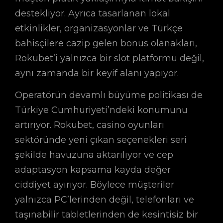
destekliyor. Ayrıca tasarlanan lokal
etkinlikler, organizasyonlar ve Türkçe
bahisçilere cazip gelen bonus olanakları,
Rokubet’i yalnızca bir slot platformu değil,
aynı zamanda bir keyif alanı yapıyor.
Operatörün devamlı büyüme politikası de
Türkiye Cumhuriyeti’ndeki konumunu
artırıyor. Rokubet, casino oyunları
sektöründe yeni çıkan seçenekleri seri
şekilde havuzuna aktarılıyor ve cep
adaptasyon kapsama kayda değer
ciddiyet ayırıyor. Böylece müşteriler
yalnızca PC’lerinden değil, telefonları ve
taşınabilir tabletlerinden de kesintisiz bir