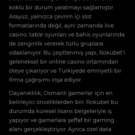
köklü bir durum yaratmayı sağlamıştır.
Arayüz, yalnızca çevrim içi slot
formatlarında değil, aynı zamanda live
casino, table oyunları ve bahis oyunlarında
de zenginlik vererek türlü gruplara
odaklanıyor. Bu çeşitlenmiş yapı, Rokubet’i
geleneksel bir online casino ortamından
öteye çıkarıyor ve Türkiyede emniyetli bir
firma çağrışımı inşa ediyor.
Dayanıklılık, Osmanlı gamerlar için en
belirleyici önceliklerden biri. Rokubet bu
durumda küresel lisans belgeleriyle iş
yapıyor ve gamerlara şeffaf bir gaming
alanı gerçekleştiriyor. Ayrıca özel data