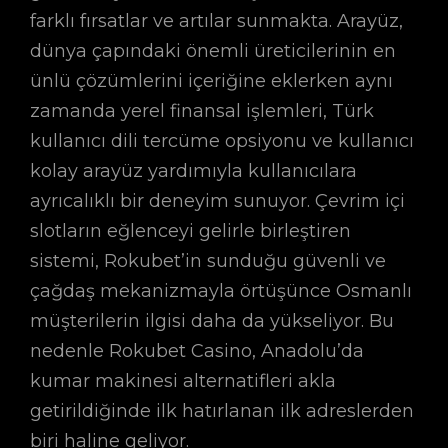
farklı fırsatlar ve artılar sunmakta. Arayüz,
dünya çapındaki önemli üreticilerinin en
ünlü çözümlerini içeriğine eklerken aynı
zamanda yerel finansal işlemleri, Türk
kullanıcı dili tercüme opsiyonu ve kullanıcı
kolay arayüz yardımıyla kullanıcılara
ayrıcalıklı bir deneyim sunuyor. Çevrim içi
slotların eğlenceyi gelirle birleştiren
sistemi, Rokubet’in sunduğu güvenli ve
çağdaş mekanizmayla örtüşünce Osmanlı
müşterilerin ilgisi daha da yükseliyor. Bu
nedenle Rokubet Casino, Anadolu’da
kumar makinesi alternatifleri akla
getirildiğinde ilk hatırlanan ilk adreslerden
biri haline geliyor.