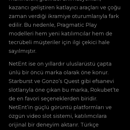
kazancı geliştiren katlayıcı araçları ve çoğu
zaman verdiği ikramiye oturumlarıyla fark
edilir. Bu nedenle, Pragmatic Play
modelleri hem yeni katılımcılar hem de
tecrübeli müşteriler için ilgi çekici hale
sayılmıştır.
NetEnt ise on yıllardır uluslarüstü çapta
ünlü bir öncü marka olarak öne konur.
Starburst ve Gonzo’s Quest gibi efsanevi
slotlarıyla öne çıkan bu marka, Rokubet’te
de en favori seçeneklerden biridir.
NetEnt’in güçlü görüntü platformları ve
özgün video slot sistemi, katılımcılara
orijinal bir deneyim aktarır. Türkçe