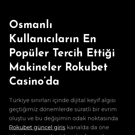
Osmanlı
Kullanıcıların En
Popüler Tercih Ettiği
Makineler Rokubet
Casino’da
Türkiye sınırları içinde dijital keyif algısı
geçtiğimiz dönemlerde süratli bir evrim
oluştu ve bu değişimin odak noktasında
Rokubet güncel giriş
kanalda da öne