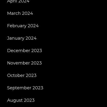
April 2024
March 2024
February 2024
January 2024
December 2023
November 2023
October 2023
September 2023
August 2023