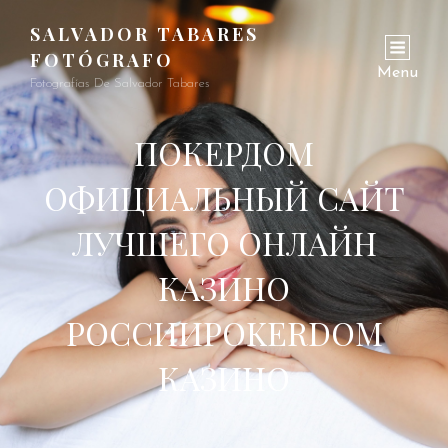
SALVADOR TABARES
FOTÓGRAFO
Menu
Fotografías De Salvador Tabares
ПОКЕРДОМ
ОФИЦИАЛЬНЫЙ САЙТ
ЛУЧШЕГО ОНЛАЙН
КАЗИНО
РОССИИPOKERDOM
КАЗИНО