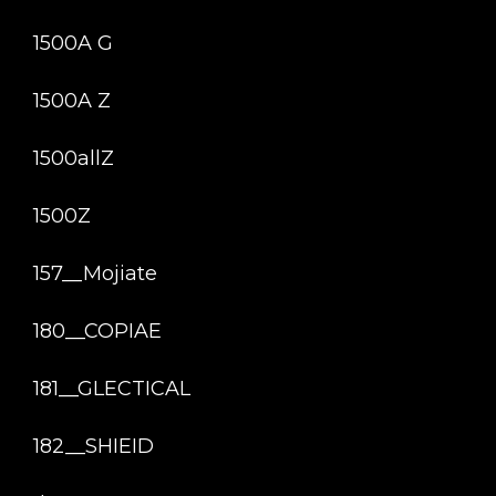
1500A G
1500A Z
1500allZ
1500Z
157__Mojiate
180__COPIAE
181__GLECTICAL
182__SHIEID