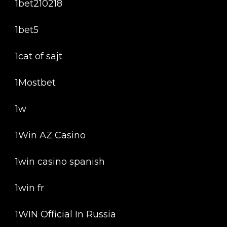
1bet210218
1bet5
1cat of sajt
1Mostbet
1w
1Win AZ Casino
1win casino spanish
1win fr
1WIN Official In Russia