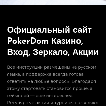
Официальный сайт
PokerDom Казино,
Вход, Зеркало, Акции
Все инструкции размещены на русском
языке, а поддержка всегда готова
ответить на любые вопросы. Благодаря
этому стартовать становится проще, а
геймплей — еще интереснее.
Регулярные акции и турниры позволяют