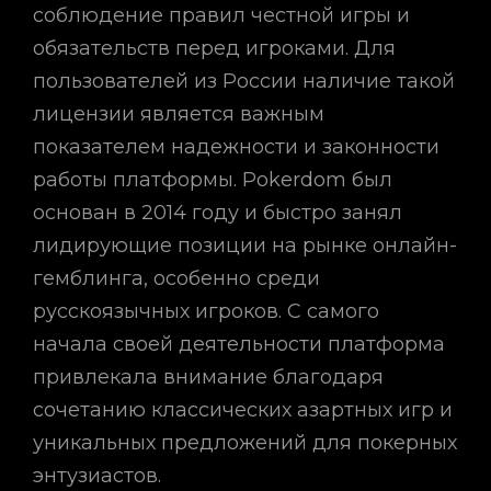
соблюдение правил честной игры и
обязательств перед игроками. Для
пользователей из России наличие такой
лицензии является важным
показателем надежности и законности
работы платформы. Pokerdom был
основан в 2014 году и быстро занял
лидирующие позиции на рынке онлайн-
гемблинга, особенно среди
русскоязычных игроков. С самого
начала своей деятельности платформа
привлекала внимание благодаря
сочетанию классических азартных игр и
уникальных предложений для покерных
энтузиастов.