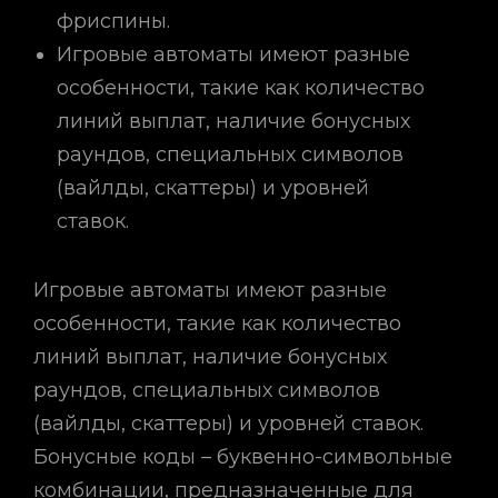
фриспины.
Игровые автоматы имеют разные
особенности, такие как количество
линий выплат, наличие бонусных
раундов, специальных символов
(вайлды, скаттеры) и уровней
ставок.
Игровые автоматы имеют разные
особенности, такие как количество
линий выплат, наличие бонусных
раундов, специальных символов
(вайлды, скаттеры) и уровней ставок.
Бонусные коды – буквенно-символьные
комбинации, предназначенные для