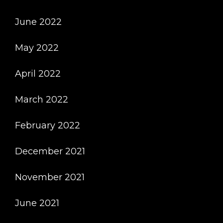
June 2022
May 2022
April 2022
March 2022
February 2022
December 2021
November 2021
June 2021