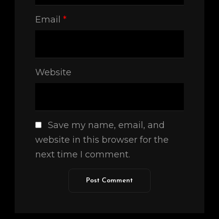
Email
*
Website
Save my name, email, and
website in this browser for the
next time I comment.