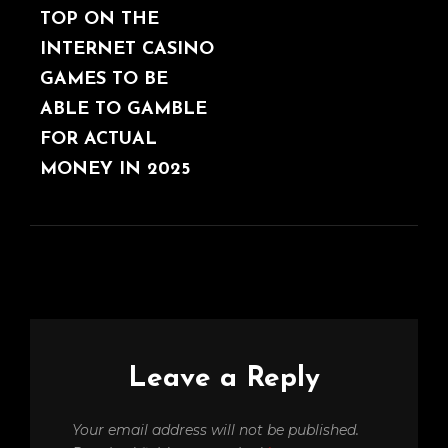
POST
TOP ON THE
INTERNET CASINO
GAMES TO BE
ABLE TO GAMBLE
FOR ACTUAL
MONEY IN 2025
Leave a Reply
Your email address will not be published.