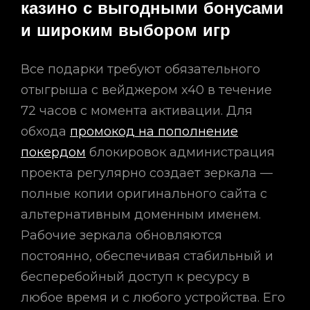
казино с выгодными бонусами
и широким выбором игр
Все подарки требуют обязательного
отыгрыша с вейджером x40 в течение
72 часов с момента активации. Для
обхода
промокод на пополнение
покердом
блокировок администрация
проекта регулярно создает зеркала —
полные копии оригинального сайта с
альтернативным доменным именем.
Рабочие зеркала обновляются
постоянно, обеспечивая стабильный и
бесперебойный доступ к ресурсу в
любое время и с любого устройства. Его