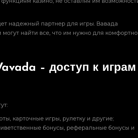
и функциям казино, не оставляя им возможност
ищет надежный партнер для игры. Вавада
и могут найти все, что им нужно для комфортн
avada – доступ к играм
ут:
оты, карточные игры, рулетку и другие;
риветственные бонусы, реферальные бонусы и