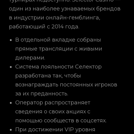
один из наиболее узнаваемых брендов
в индустрии онлайн-гемблинга,
работающий с 2014 года.
В отдельной вкладке собраны
прямые трансляции с живыми
дилерами.
Система лояльности Селектор
разработана так, чтобы
вознаграждать постоянных игроков
за их преданность.
Оператор распространяет
сведения о своих акциях с
помощью сообществ в соцсетях.
При достижении VIP уровня