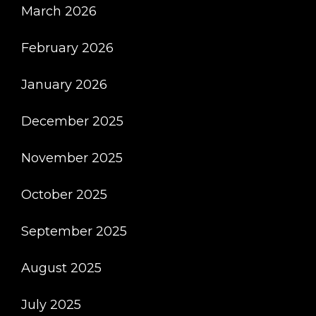
March 2026
February 2026
January 2026
December 2025
November 2025
October 2025
September 2025
August 2025
July 2025