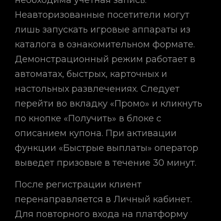
необходима учетная запись.
Неавторизованные посетители могут
лишь запускать игровые аппараты из
каталога в ознакомительном формате.
Демонстрационный режим работает в
автоматах, быстрых, карточных и
настольных развлечениях. Следует
перейти во вкладку «Промо» и кликнуть
по кнопке «Получить» в блоке с
описанием купона. При активации
функции «Быстрые выплаты» оператор
выведет призовые в течение 30 минут.
После регистрации клиент
перенаправляется в Личный кабинет.
Для повторного входа на платформу