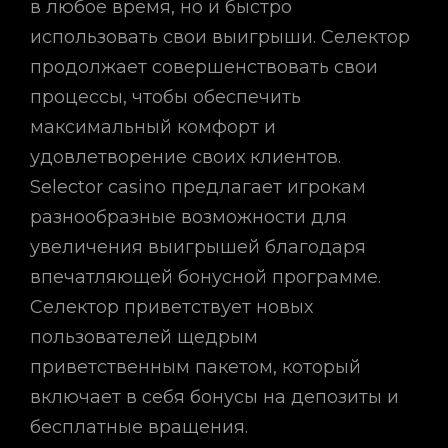
в любое время, но и быстро
использовать свои выигрыши. Селектор
продолжает совершенствовать свои
процессы, чтобы обеспечить
максимальный комфорт и
удовлетворение своих клиентов.
Selector casino предлагает игрокам
разнообразные возможности для
увеличения выигрышей благодаря
впечатляющей бонусной программе.
Селектор приветствует новых
пользователей щедрым
приветственным пакетом, который
включает в себя бонусы на депозиты и
бесплатные вращения.