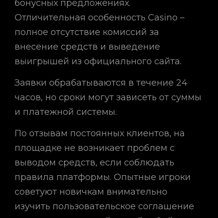
бонусных предложениях.
Отличительная особенность Casino –
полное отсутствие комиссий за
внесение средств и выведение
выигрышей из официального сайта.
Заявки обрабатываются в течение 24
часов, но сроки могут зависеть от суммы
и платежной системы.
По отзывам постоянных клиентов, на
площадке не возникает проблем с
выводом средств, если соблюдать
правила платформы. Опытные игроки
советуют новичкам внимательно
изучить пользовательское соглашение