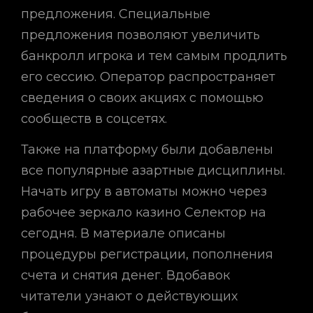
предложения. Специальные
предложения позволяют увеличить
банкролл игрока и тем самым продлить
его сессию. Оператор распространяет
сведения о своих акциях с помощью
сообществ в соцсетях.
Также на платформу были добавлены
все популярные азартные дисциплины.
Начать игру в автоматы можно через
рабочее зеркало казино Селектор на
сегодня. В материале описаны
процедуры регистрации, пополнения
счета и снятия денег. Вдобавок
читатели узнают о действующих