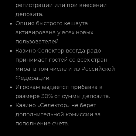
регистрации или при внесении
депозита.
Опция быстрого кешаута
активирована у всех новых
пользователей.
Казино Селектор всегда радо
принимает гостей со всех стран
мира, в том числе и из Российской
Федерации.
Игрокам выдается прибавка в
размере 30% от суммы депозита.
Казино «Селектор» не берет
дополнительной комиссии за
пополнение счета.