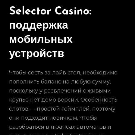
Selector Casino:
поддержка
мобильных
устройств
Чтобы сесть за лайв стол, необходимо
пополнить баланс на любую сумму,
поскольку у развлечений с живыми
крупье нет демо версии. Особенность
слотов — простой геймплей, поэтому
они подходят новичкам. Чтобы
разобраться в нюансах автоматов и