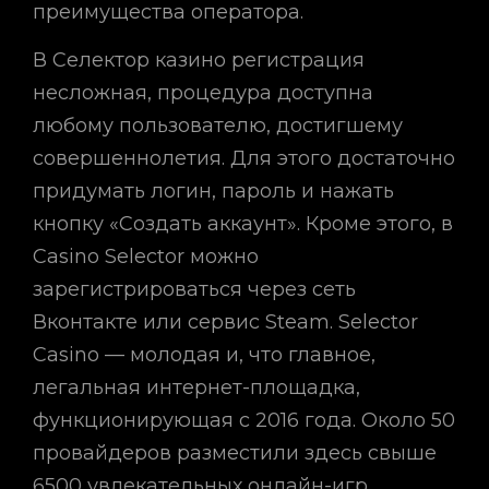
преимущества оператора.
В Селектор казино регистрация
несложная, процедура доступна
любому пользователю, достигшему
совершеннолетия. Для этого достаточно
придумать логин, пароль и нажать
кнопку «Создать аккаунт». Кроме этого, в
Casino Selector можно
зарегистрироваться через сеть
Вконтакте или сервис Steam. Selector
Casino — молодая и, что главное,
легальная интернет-площадка,
функционирующая с 2016 года. Около 50
провайдеров разместили здесь свыше
6500 увлекательных онлайн-игр,