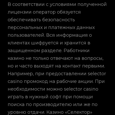
В соответствии с условиями полученной
лицензии оператор обязуется
обеспечивать безопасность
персональных и платежных данных
пользователей. Вся информация о
клиентах шифруется и хранится в
защищенном разделе. Работники
казино не только отвечают на вопросы,
но и часто выходят на контакт первыми.
Например, при предоставлении selector
casino промокод на рабочие акции. При
необходимости можно selector casino
играть в нужный софт при помощи
поиска по производителю или же по
уровню отдачи. Казино «Селектор»