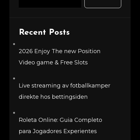
Recent Posts
2026 Enjoy The new Position
Video game & Free Slots
Live streaming av fotballkamper
direkte hos bettingsiden
Roleta Online: Guia Completo
para Jogadores Experientes