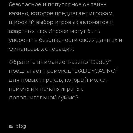
безопасное и популярное онлайн-
казино, которое предлагает игрокам
широкий выбор игровых автоматов и
азартных игр. Игроки могут быть
уверены в безопасности своих данных и
финансовых операций.
Обратите внимание! Казино “Daddy”
предлагает промокод “DADDYCASINO”
для новых игроков, который может
помочь им начать играть с
дополнительной суммой.
Categories
Blog