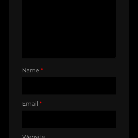
Name
*
Email
*
Website