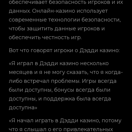
обеспечивает безопасность игроков и их
данных. Онлайн-казино использует
современные технологии безопасности,
чтобы защитить данные игроков и
обеспечить честность игр.
Вот что говорят игроки о Дэдди казино:
«Я играл в Дэдди казино несколько
месяцев и я не могу сказать, что я когда-
либо встречал проблемы. Игры всегда
были доступны, бонусы всегда были
доступны, и поддержка была всегда
доступна»
«Я начал играть в Дэдди казино, потому
что я слышал о его привлекательных