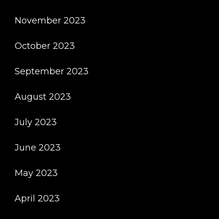
November 2023
October 2023
September 2023
August 2023
July 2023
June 2023
May 2023
April 2023