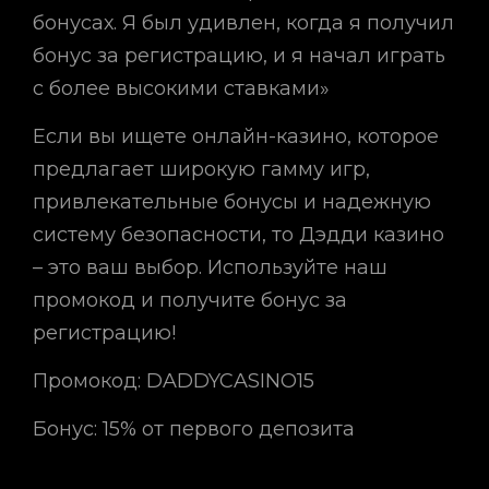
бонусах. Я был удивлен, когда я получил
бонус за регистрацию, и я начал играть
с более высокими ставками»
Если вы ищете онлайн-казино, которое
предлагает широкую гамму игр,
привлекательные бонусы и надежную
систему безопасности, то Дэдди казино
– это ваш выбор. Используйте наш
промокод и получите бонус за
регистрацию!
Промокод: DADDYCASINO15
Бонус: 15% от первого депозита