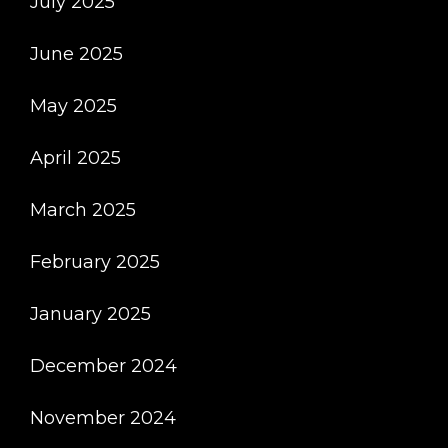
July 2025
June 2025
May 2025
April 2025
March 2025
February 2025
January 2025
December 2024
November 2024