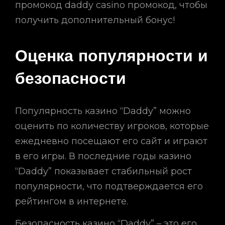
промокод daddy casino промокод, чтобы
получить дополнительный бонус!
Оценка популярности и
безопасности
Популярность казино “Daddy” можно
оценить по количеству игроков, которые
ежедневно посещают его сайт и играют
в его игры. В последние годы казино
“Daddy” показывает стабильный рост
популярности, что подтверждается его
рейтингом в интернете.
Безопасность казино “Daddy” – это его