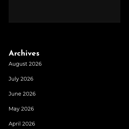
Archives
August 2026
July 2026
June 2026
May 2026
April 2026