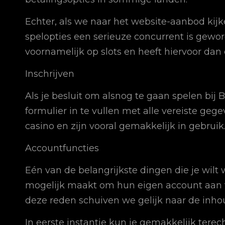
Echter, als we naar het website-aanbod kijk
spelopties een serieuze concurrent is gewor
voornamelijk op slots en heeft hiervoor dan 
Inschrijven
Als je besluit om alsnog te gaan spelen bij 
formulier in te vullen met alle vereiste geg
casino en zijn vooral gemakkelijk in gebruik
Accountfuncties
Eén van de belangrijkste dingen die je wilt w
mogelijk maakt om hun eigen account aan 
deze reden schuiven we gelijk naar de inho
In eerste instantie kun je gemakkelijk terec