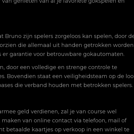
 van genieten van al je favoriete gokspelen en
t Bruno zijn spelers zorgeloos kan spelen, door d
oorzien die allemaal uit handen getrokken worden
 is er garantie voor betrouwbare gokautomaten.
, door een volledige en strenge controle te
ies. Bovendien staat een veiligheidsteam op de lo
bases die verband houden met betrokken spelers.
rmee geld verdienen, zal je van course wel
 maken van online contact via telefoon, mail of
t betaalde kaartjes op verkoop in een winkel te