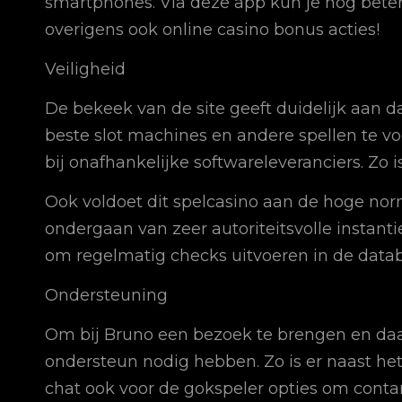
smartphones. Via deze app kun je nog beter
overigens ook online casino bonus acties!
Veiligheid
De bekeek van de site geeft duidelijk aan da
beste slot machines en andere spellen te v
bij onafhankelijke softwareleveranciers. Zo
Ook voldoet dit spelcasino aan de hoge norm
ondergaan van zeer autoriteitsvolle instant
om regelmatig checks uitvoeren in de data
Ondersteuning
Om bij Bruno een bezoek te brengen en daa
ondersteun nodig hebben. Zo is er naast het
chat ook voor de gokspeler opties om contan