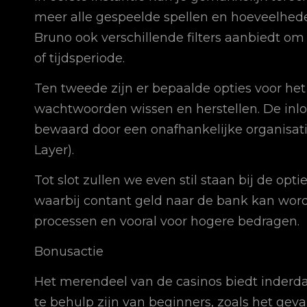
meer alle gespeelde spellen en hoeveelhede
Bruno ook verschillende filters aanbiedt o
of tijdsperiode.
Ten tweede zijn er bepaalde opties voor het
wachtwoorden wissen en herstellen. De inlo
bewaard door een onafhankelijke organisat
Layer).
Tot slot zullen we even stil staan bij de op
waarbij contant geld naar de bank kan word
processen en vooral voor hogere bedragen.
Bonusactie
Het merendeel van de casinos biedt inderdaa
te behulp zijn van beginners, zoals het gev