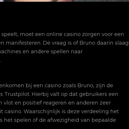
 speelt, moet een online casino zorgen voor een
 manifesteren. De vraag is of Bruno daarin slaag
machines en andere spellen naar
.
nkomen bij een casino zoals Bruno, zijn de
 Trustpilot. Hierbij valt op dat gebruikers een
vlot en positief reageren en anderen zeer
t casino. Waarschijnlijk is deze verdeeling het
ns het spelen of de afwezigheid van bepaalde