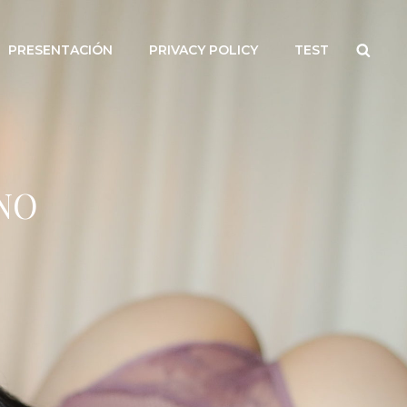
Searc
PRESENTACIÓN
PRIVACY POLICY
TEST
NO