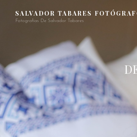
SALVADOR TABARES FOTÓGRA
Fotografías De Salvador Tabares
D