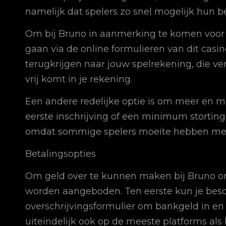
namelijk dat spelers zo snel mogelijk hun
Om bij Bruno in aanmerking te komen voor ee
gaan via de online formulieren van dit casino.
terugkrijgen naar jouw spelrekening, die ve
vrij komt in je rekening.
Een andere redelijke optie is om meer en 
eerste inschrijving of een minimum storting.
omdat sommige spelers moeite hebben met 
Betalingsopties
Om geld over te kunnen maken bij Bruno onli
worden aangeboden. Ten eerste kun je besc
overschrijvingsformulier om bankgeld in en 
uiteindelijk ook op de meeste platforms als