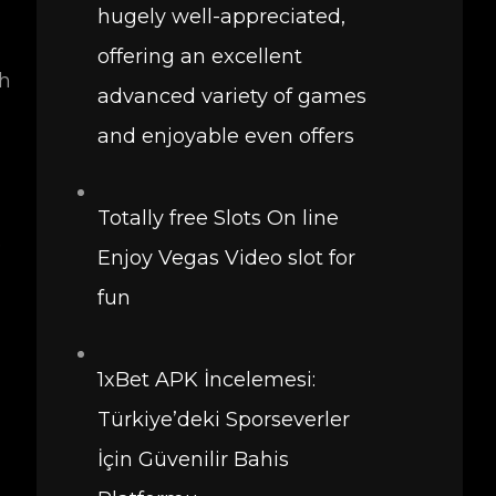
hugely well-appreciated,
offering an excellent
ch
advanced variety of games
and enjoyable even offers
Totally free Slots On line
e
Enjoy Vegas Video slot for
fun
1xBet APK İncelemesi:
Türkiye’deki Sporseverler
İçin Güvenilir Bahis