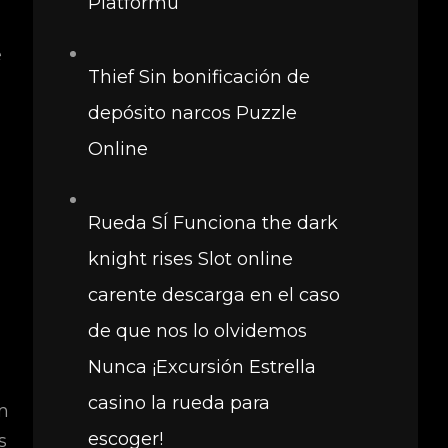
Platformu
e
Thief Sin bonificación de
depósito narcos Puzzle
Online
Rueda SÍ Funciona the dark
knight rises Slot online
carente descarga en el caso
de que nos lo olvidemos
Nunca ¡Excursión Estrella
casino la rueda para
m
escoger!
s