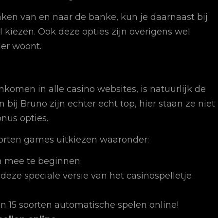
n van en naar de banke, kun je daarnaast bij
l kiezen. Ook deze opties zijn overigens wel
ler woont.
komen in alle casino websites, is natuurlijk de
bij Bruno zijn echter echt top, hier staan ze niet
nus opties.
oorten games uitkiezen waaronder:
om mee te beginnen.
 deze speciale versie van het casinospelletje
an 15 soorten automatische spelen online!