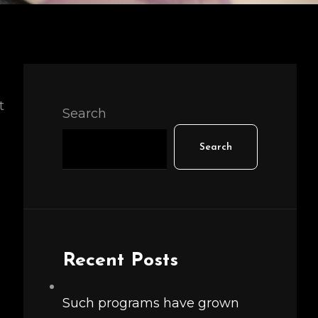
t
Search
Search
Recent Posts
Such programs have grown