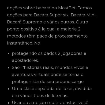
opções sobre bacará no MostBet. Temos
opções para Bacará Super six, Bacará Mini,
Bacará Supremo e vários outros. Outro
ponto positivo é la cual a maioria 2
métodos têm pace de processamento
instantâneo. No
protegendo os dados 2 jogadores e
apostadores.
São” “histórias reais, mundos vivos e
aventuras virtuais onde se torna o
protagonista do seu próprio cargo.
Uma clase separada de lazer, dividida
em vários tipos de loterias.
Usando a opção multi-apostas, você