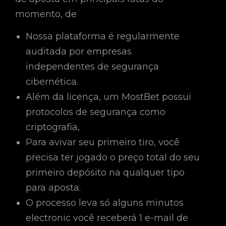
momento, de
Nossa plataforma é regularmente
auditada por empresas
independentes de segurança
cibernética.
Além da licença, um MostBet possui
protocolos de segurança como
criptografia,
Para avivar seu primeiro tiro, você
precisa ter jogado o preço total do seu
primeiro depósito na qualquer tipo
para aposta.
O processo leva só alguns minutos
electronic você receberá 1 e-mail de