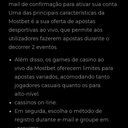
mail de confirmação para ativar sua conta.
Uma das principais características da
Mostbet é a sua oferta de apostas
desportivas ao vivo, que permite aos
utilizadores fazerem apostas durante o
decorrer 2 eventos.
Além disso, os games de casino ao
vivo da Mostbet oferecem limites para
apostas variados, acomodando tanto
jogadores casuais quanto os para
alto-nível.
cassinos on-line.
Em seguida, escolha o método de
registro durante e-mail e groupe em