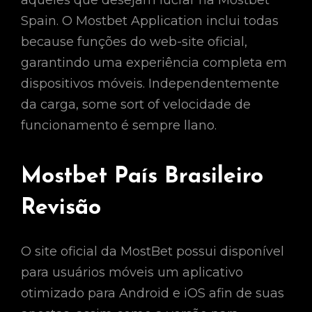
Spain. O Mostbet Application inclui todas
because funções do web-site oficial,
garantindo uma experiência completa em
dispositivos móveis. Independentemente
da carga, some sort of velocidade de
funcionamento é sempre llano.
Mostbet País Brasileiro
Revisão
O site oficial da MostBet possui disponível
para usuários móveis um aplicativo
otimizado para Android e iOS afin de suas