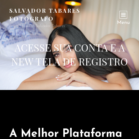
SALVADOR TABARES
FOTÓGRAFO
Menu
Fotografías De Salvador Tabares
ACESSE SUA CONTA E A
NEW TELA DE REGISTRO
A Melhor Plataforma