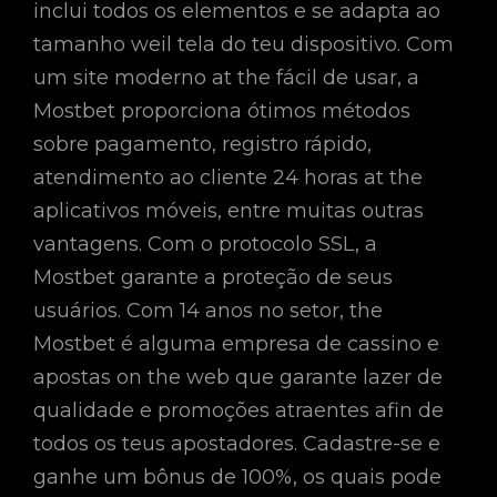
inclui todos os elementos e se adapta ao
tamanho weil tela do teu dispositivo. Com
um site moderno at the fácil de usar, a
Mostbet proporciona ótimos métodos
sobre pagamento, registro rápido,
atendimento ao cliente 24 horas at the
aplicativos móveis, entre muitas outras
vantagens. Com o protocolo SSL, a
Mostbet garante a proteção de seus
usuários. Com 14 anos no setor, the
Mostbet é alguma empresa de cassino e
apostas on the web que garante lazer de
qualidade e promoções atraentes afin de
todos os teus apostadores. Cadastre-se e
ganhe um bônus de 100%, os quais pode