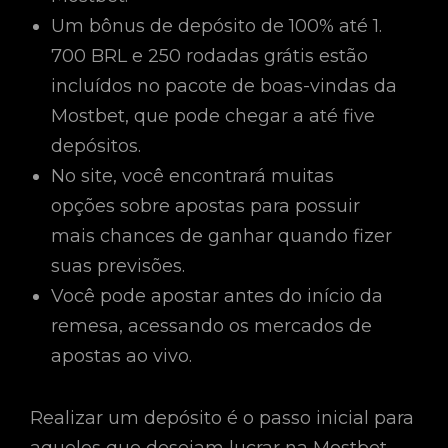
Um bônus de depósito de 100% até 1.
700 BRL e 250 rodadas grátis estão
incluídos no pacote de boas-vindas da
Mostbet, que pode chegar a até five
depósitos.
No site, você encontrará muitas
opções sobre apostas para possuir
mais chances de ganhar quando fizer
suas previsões.
Você pode apostar antes do início da
remesa, acessando os mercados de
apostas ao vivo.
Realizar um depósito é o passo inicial para
aqueles que desejam lucrar na Mostbet