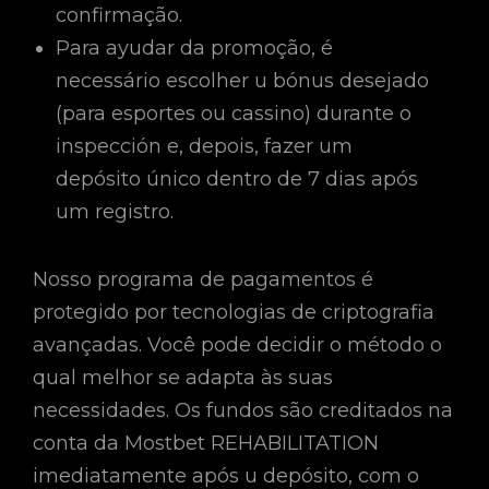
confirmação.
Para ayudar da promoção, é
necessário escolher u bónus desejado
(para esportes ou cassino) durante o
inspección e, depois, fazer um
depósito único dentro de 7 dias após
um registro.
Nosso programa de pagamentos é
protegido por tecnologias de criptografia
avançadas. Você pode decidir o método o
qual melhor se adapta às suas
necessidades. Os fundos são creditados na
conta da Mostbet REHABILITATION
imediatamente após u depósito, com o