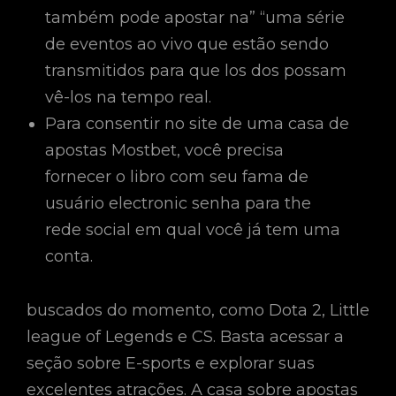
também pode apostar na” “uma série
de eventos ao vivo que estão sendo
transmitidos para que los dos possam
vê-los na tempo real.
Para consentir no site de uma casa de
apostas Mostbet, você precisa
fornecer o libro com seu fama de
usuário electronic senha para the
rede social em qual você já tem uma
conta.
buscados do momento, como Dota 2, Little
league of Legends e CS. Basta acessar a
seção sobre E-sports e explorar suas
excelentes atrações. A casa sobre apostas