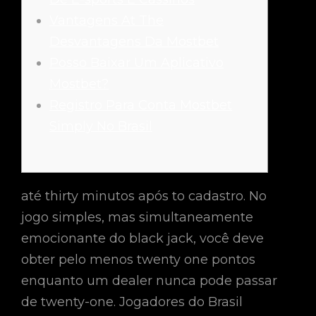
Vantagens At The
Desvantagens Da Mostbet
Posso Baixar Um Aplicativo
Mostbet?
Registro Para Conta Mostbet
Simply No Brasil
até thirty minutos após to cadastro. No
jogo simples, mas simultaneamente
emocionante do black jack, você deve
obter pelo menos twenty one pontos
enquanto um dealer nunca pode passar
de twenty-one. Jogadores do Brasil