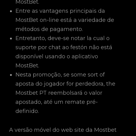
MostBet.
Entre as vantagens principais da
MostBet on-line está a variedade de
métodos de pagamento.
Entretanto, deve-se notar la cual o
suporte por chat ao festón não está
disponível usando o aplicativo
MostBet.
Nesta promoção, se some sort of
aposta do jogador for perdedora, the
Mostbet PT reembolsará o valor
apostado, até um remate pré-
definido.
A versão móvel do web site da Mostbet