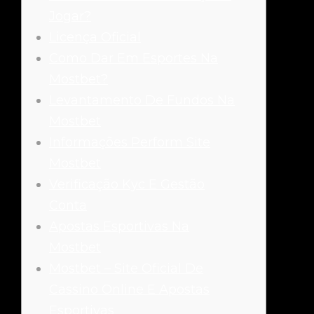
Jogar?
Licença Oficial
Como Dar Em Esportes Na
Mostbet?
Levantamento De Fundos Na
Mostbet
Informações Perform Site
Mostbet
Verificação Kyc E Gestão
Conta
Apostas Esportivas Na
Mostbet
Mostbet – Site Oficial De
Cassino Online E Apostas
Esportivas