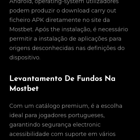
Android, operating-system utilizadores
podem produzir o download carry out
ficheiro APK diretamente no site da
Mostbet. Após the instalação, é necessário
permitir a instalação de aplicações para
origens desconhecidas nas definições do
dispositivo.
Levantamento De Fundos Na
Mostbet
Com um catálogo premium, é a escolha
ideal para jogadores portugueses,
garantindo segurança electronic
acessibilidade com suporte em vários