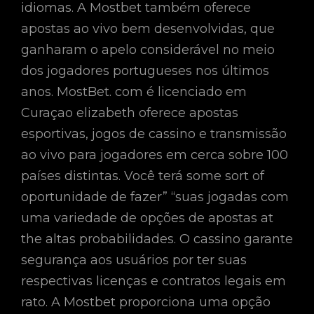
idiomas. A Mostbet também oferece
apostas ao vivo bem desenvolvidas, que
ganharam o apelo considerável no meio
dos jogadores portugueses nos últimos
anos. MostBet. com é licenciado em
Curaçao elizabeth oferece apostas
esportivas, jogos de cassino e transmissão
ao vivo para jogadores em cerca sobre 100
países distintas. Você terá some sort of
oportunidade de fazer” “suas jogadas com
uma variedade de opções de apostas at
the altas probabilidades. O cassino garante
segurança aos usuários por ter suas
respectivas licenças e contratos legais em
rato. A Mostbet proporciona uma opção