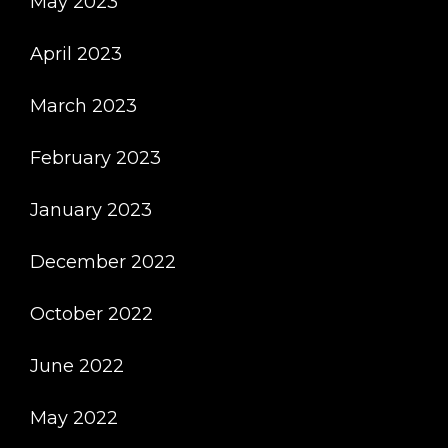
May 2023
April 2023
March 2023
February 2023
January 2023
December 2022
October 2022
June 2022
May 2022