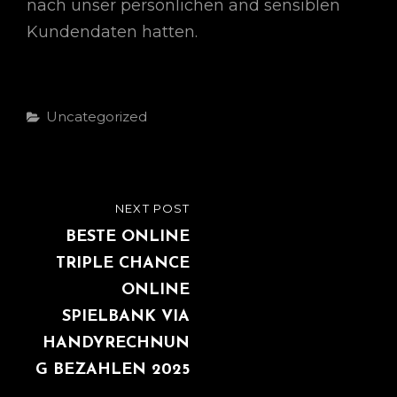
nach unser persönlichen and sensiblen
Kundendaten hatten.
Categories
Uncategorized
Post
NEXT POST
NEXT
navigation
POST
BESTE ONLINE
TRIPLE CHANCE
ONLINE
SPIELBANK VIA
HANDYRECHNUN
G BEZAHLEN 2025