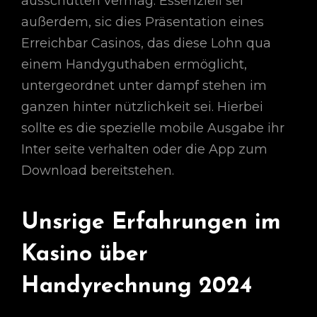
ausschütten vermag. Essenziell sei
außerdem, sic dies Präsentation eines
Erreichbar Casinos, das diese Lohn qua
einem Handyguthaben ermöglicht,
untergeordnet unter dampf stehen im
ganzen hinter nützlichkeit sei. Hierbei
sollte es die spezielle mobile Ausgabe ihr
Inter seite verhalten oder die App zum
Download bereitstehen.
Unsrige Erfahrungen im
Kasino über
Handyrechnung 2024