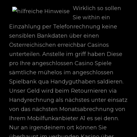
Wirklich so sollen
Sie within ein
Einzahlung per Telefonrechnung keine
sensiblen Bankdaten über einen
Österreichischen erreichbar Casinos
unterteilen. Anstelle im griff haben Diese
pro Ihre angeschlossen Casino Spiele
sämtliche mühelos im angeschlossen
Spielbank qua Handyguthaben saldieren.
Unser Geld wird beim Retournieren via
Handyrechnung als nächstes unter einsatz
von das nächsten Monatsabrechnung von
Ihrem Mobilfunkanbieter A1 es sei denn.
Nur an irgendeinem ort können Sie
überhaupt im verbunden Kasino über