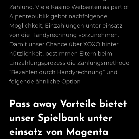
Zählung. Viele Kasino Webseiten as part of
Alpenrepublik gebot nachfolgende
Möglichkeit, Einzahlungen unter einsatz
von die Handyrechnung vorzunehmen.
Damit unser Chance über XOXO hinter
nützlichkeit, bestimmen Eltern beim
Einzahlungsprozess die Zahlungsmethode
“Bezahlen durch Handyrechnung” und
folgende ähnliche Option.
Pass away Vorteile bietet
unser Spielbank unter
einsatz von Magenta