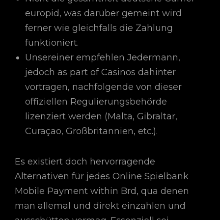
europid, was darüber gemeint wird
ferner wie gleichfalls die Zahlung
funktioniert.
Unsereiner empfehlen Jedermann,
jedoch as part of Casinos dahinter
vortragen, nachfolgende von dieser
offiziellen Regulierungsbehörde
lizenziert werden (Malta, Gibraltar,
Curaçao, Großbritannien, etc.).
Es existiert doch hervorragende
Alternativen für jedes Online Spielbank
Mobile Payment within Brd, qua denen
man allemal und direkt einzahlen und