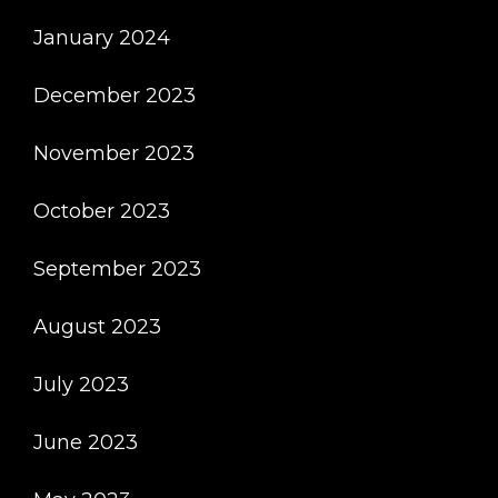
January 2024
December 2023
November 2023
October 2023
September 2023
August 2023
July 2023
June 2023