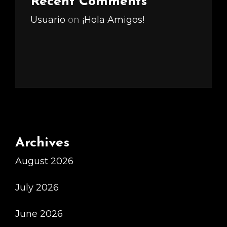
Recent Comments
Usuario
on
¡Hola Amigos!
Archives
August 2026
July 2026
June 2026