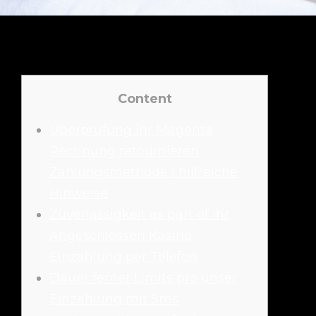
Content
Überprüfung ihr Magenta
Rechnung retournieren
Zahlungsmethode | hilfreiche
Hinweise
Zuverlässigkeit as part of ihr
Angeschlossen Kasino
Einzahlung per Telefon
Dauer ferner Limits pro unser
Einzahlung mit Sms