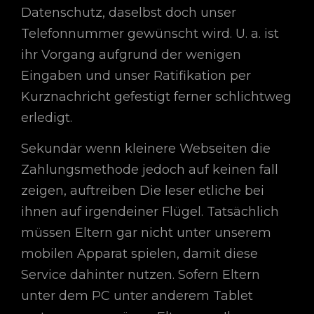
Datenschutz, daselbst doch unser
Telefonnummer gewünscht wird. U. a. ist
ihr Vorgang aufgrund der wenigen
Eingaben und unser Ratifikation per
Kurznachricht gefestigt ferner schlichtweg
erledigt.
Sekundär wenn kleinere Webseiten die
Zahlungsmethode jedoch auf keinen fall
zeigen, auftreiben Die leser etliche bei
ihnen auf irgendeiner Flügel. Tatsächlich
müssen Eltern gar nicht unter unserem
mobilen Apparat spielen, damit diese
Service dahinter nutzen. Sofern Eltern
unter dem PC unter anderem Tablet