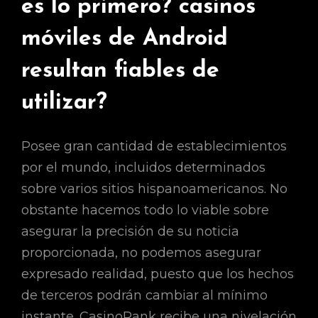
es lo primero? casinos
móviles de Android
resultan fiables de
utilizar?
Posee gran cantidad de establecimientos
por el mundo, incluidos determinados
sobre varios sitios hispanoamericanos. No
obstante hacemos todo lo viable sobre
asegurar la precisión de su noticia
proporcionada, no podemos asegurar
expresado realidad, puesto que los hechos
de terceros podrán cambiar al mí­nimo
instante. CasinoRank recibe una nivelación