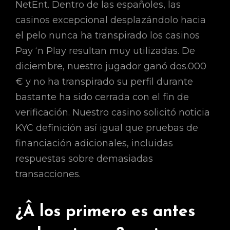
NetEnt. Dentro de las españoles, las
casinos excepcional desplazándolo hacia
el pelo nunca ha transpirado los casinos
Pay ‘n Play resultan muy utilizadas. De
diciembre, nuestro jugador ganó dos.000
€ y no ha transpirado su perfil durante
bastante ha sido cerrada con el fin de
verificación. Nuestro casino solicitó noticia
KYC definición así­ igual que pruebas de
financiación adicionales, incluidas
respuestas sobre demasiadas
transacciones.
¿Â los primero es antes