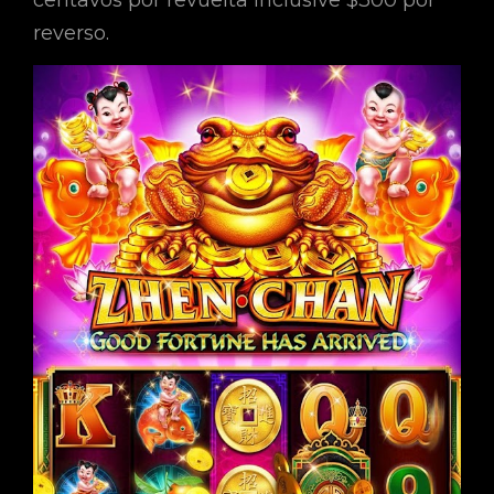
centavos por revuelta inclusive $300 por
reverso.