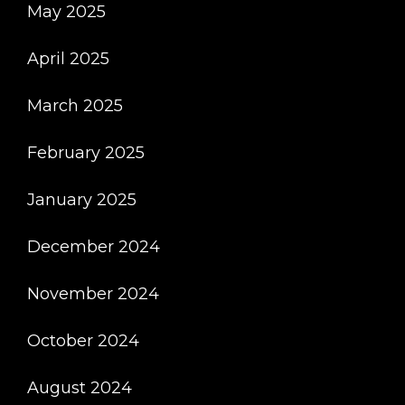
May 2025
April 2025
March 2025
February 2025
January 2025
December 2024
November 2024
October 2024
August 2024