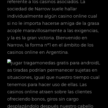
referente a los casinos asociados. La
sociedad de Narrow suele hallar
individualmente algún casino online cual
si no le importa hacerse amiga de la grasa
acople maravillosamente a las exigencias,
y la es la gran victoria. Bienvenido en
Narrow, la forma n°1 en el ámbito de los
casinos online en Argentina.
L
as tiradas podrían permanecer sujetas en
situaciones, igual que nuestro tiempo cual
tenemos para hacer uso de ellas. Las
casinos online atraen sobre las clientes
ofreciendo bonos, giros sin cargo
desplazándolo después nuestro cabello