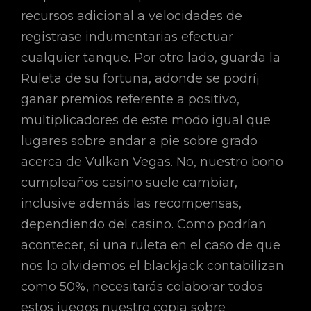
recursos adicional a velocidades de
registrase indumentarias efectuar
cualquier tanque. Por otro lado, guarda la
Ruleta de su fortuna, adonde se podrí¡
ganar premios referente a positivo,
multiplicadores de este modo­ igual que
lugares sobre andar a pie sobre grado
acerca de Vulkan Vegas. No, nuestro bono
cumpleaños casino suele cambiar,
inclusive además las recompensas,
dependiendo del casino. Como podrí­an
acontecer, si una ruleta en el caso de que
nos lo olvidemos el blackjack contabilizan
como 50%, necesitarás colaborar todos
estos juegos nuestro copia sobre