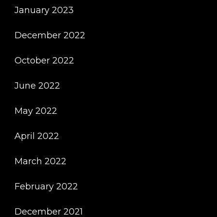
January 2023
December 2022
October 2022
June 2022
May 2022
April 2022
March 2022
February 2022
December 2021