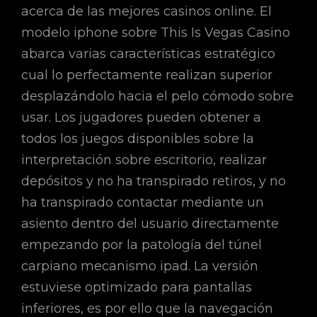
acerca de las mejores casinos online. El
modelo iphone sobre This Is Vegas Casino
abarca varias características estratégico
cual lo perfectamente realizan superior
desplazándolo hacia el pelo cómodo sobre
usar. Los jugadores pueden obtener a
todos los juegos disponibles sobre la
interpretación sobre escritorio, realizar
depósitos y no ha transpirado retiros, y no
ha transpirado contactar mediante un
asiento dentro del usuario directamente
empezando por la patologí­a del túnel
carpiano mecanismo ipad. La versión
estuviese optimizado para pantallas
inferiores, es por ello que la navegación