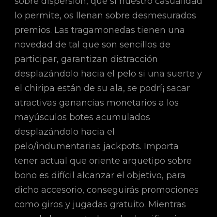
sobre dispersión, que si nuestro casualidad
lo permite, os llenan sobre desmesurados
premios. Las tragamonedas tienen una
novedad de tal que son sencillos de
participar, garantizan distracción
desplazándolo hacia el pelo si una suerte y
el chiripa están de su ala, se podrí¡ sacar
atractivas ganancias monetarios a los
mayúsculos botes acumulados
desplazándolo hacia el
pelo/indumentarias jackpots. Importa
tener actual que oriente arquetipo sobre
bono es difícil alcanzar el objetivo, para
dicho accesorio, conseguirás promociones
como giros y jugadas gratuito. Mientras