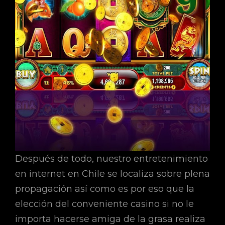
Después de todo, nuestro entretenimiento
en internet en Chile se localiza sobre plena
propagación así­ como es por eso que la
elección del conveniente casino si no le
importa hacerse amiga de la grasa realiza