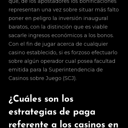
que, de los apostadores los bonificaciones
representan una vez sobre situar más falto
poner en peligro la inversión inaugural
baratos, con la distinción que es viable
sacarle ingresos económicos a los bonos.
Con el fin de jugar acerca de cualquier
casino establecido, si es forzoso efectuarlo
sobre algún operador cual posea facultad
emitida para la Superintendencia de
Casinos sobre Juego (SCJ).
¿Cuáles son los
estrategias de paga
referente a los casinos en