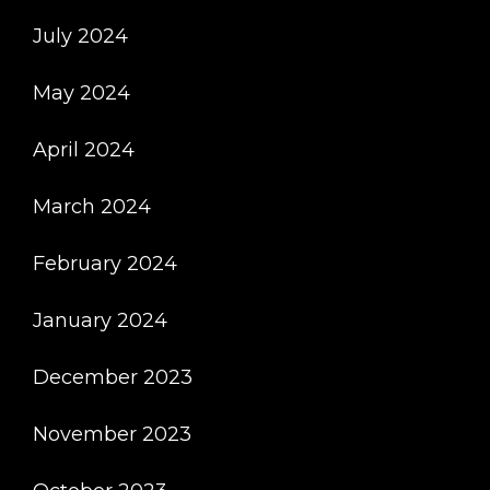
July 2024
May 2024
April 2024
March 2024
February 2024
January 2024
December 2023
November 2023