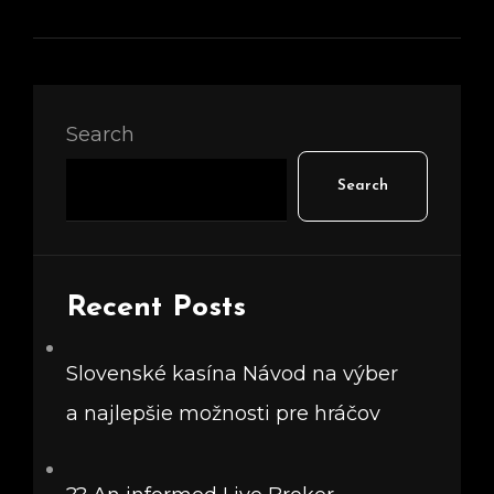
Search
Search
Recent Posts
Slovenské kasína Návod na výber
a najlepšie možnosti pre hráčov