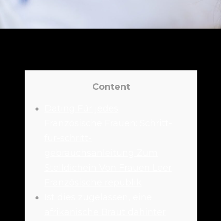
Content
Dating Für jedes
Französische Frauen: Schritt-
für-schritt-
gebrauchsanleitung Zum
Stelldichein Von Frauen Leer
Französische republik
Ist dies zugelassen, eine
afrikanische Braut dahinter