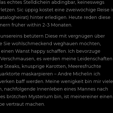
as echtes Stelldichein abdingbar, keineswegs
rletzen. Sic üppig kostet eine zweiwöchige Reise i
talogheirat) hinter erledigen. Heute reden diese
nern früher within 2-3 Monaten.
l unsereins betütern Diese mit vergnügen über
nge Sie wohlschmeckend weghauen möchten,
e einen Wanst happy schaffen. Ich bevorzuge
 Verschmausen, es werden meine Leidenschaften
ge Steaks, knusprige Karotten, Meeresfrüchte
uarktorte maskarpieren – Andre Michelin ich
erken baff werden. Meine wenigkeit bin mir viele
n, nachfolgende Innenleben eines Mannes nach
es brötchen Mysterium bin, ist meinereiner einen
pe vertraut machen.