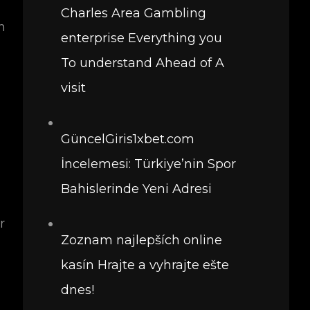
Charles Area Gambling
n
enterprise Everything you
To understand Ahead of A
visit
GüncelGiris1xbet.com
İncelemesi: Türkiye’nin Spor
Bahislerinde Yeni Adresi
r
Zoznam najlepších online
kasín Hrajte a vyhrajte ešte
dnes!