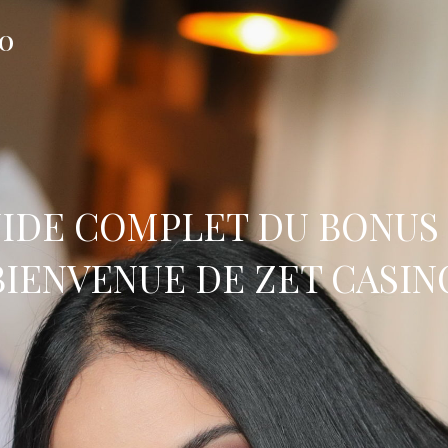
FO
IDE COMPLET DU BONUS
BIENVENUE DE ZET CASIN