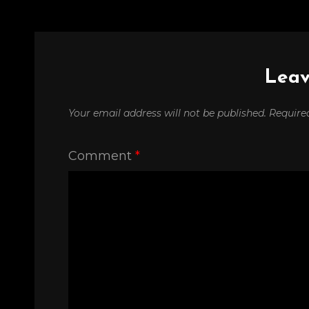
Leav
Your email address will not be published.
Require
Comment
*