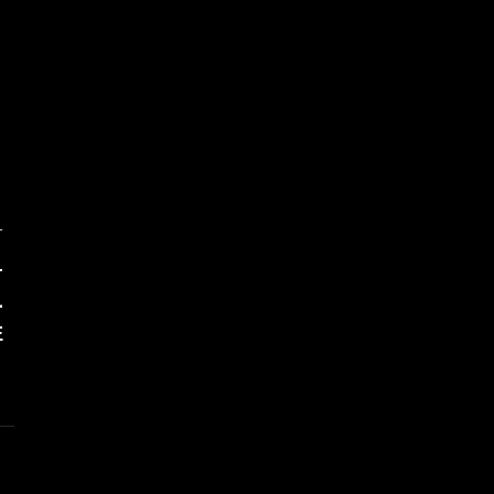
T
-
L
E