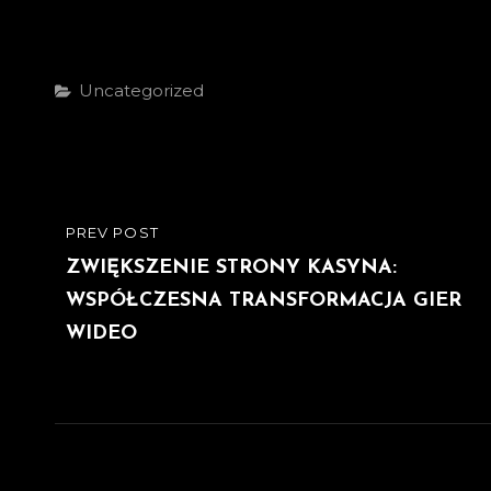
Categories
Uncategorized
Post
PREV POST
PREVIOUS
navigation
POST
ZWIĘKSZENIE STRONY KASYNA:
WSPÓŁCZESNA TRANSFORMACJA GIER
WIDEO