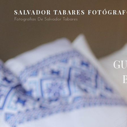
SALVADOR TABARES FOTÓGRA
Fotografías De Salvador Tabares
GU