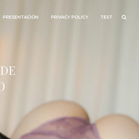
Searc
PRESENTACIÓN
PRIVACY POLICY
TEST
 DE
O