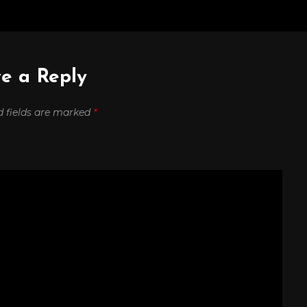
e a Reply
d fields are marked
*