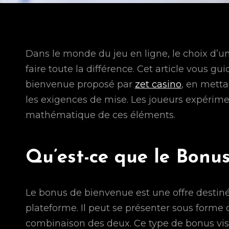
Dans le monde du jeu en ligne, le choix d’un
faire toute la différence. Cet article vous gu
bienvenue proposé par
zet casino
, en metta
les exigences de mise. Les joueurs expérim
mathématique de ces éléments.
Qu’est-ce que le Bonu
Le bonus de bienvenue est une offre destiné
plateforme. Il peut se présenter sous forme 
combinaison des deux. Ce type de bonus vise 