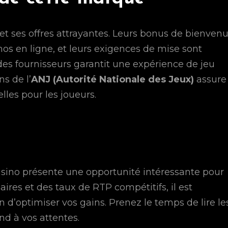
et ses offres attrayantes. Leurs bonus de bienven
nos en ligne, et leurs exigences de mise sont
 des fournisseurs garantit une expérience de jeu
ns de l’
ANJ (Autorité Nationale des Jeux)
assure
elles pour les joueurs.
sino présente une opportunité intéressante pour
ires et des taux de RTP compétitifs, il est
 d’optimiser vos gains. Prenez le temps de lire le
nd à vos attentes.