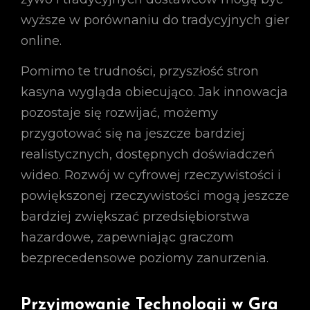
wyższe w porównaniu do tradycyjnych gier
online.
Pomimo te trudności, przyszłość stron
kasyna wygląda obiecująco. Jak innowacja
pozostaje się rozwijać, możemy
przygotować się na jeszcze bardziej
realistycznych, dostępnych doświadczeń
wideo. Rozwój w cyfrowej rzeczywistości i
powiększonej rzeczywistości mogą jeszcze
bardziej zwiększać przedsiębiorstwa
hazardowe, zapewniając graczom
bezprecedensowe poziomy zanurzenia.
Przyjmowanie Technologii w Gra