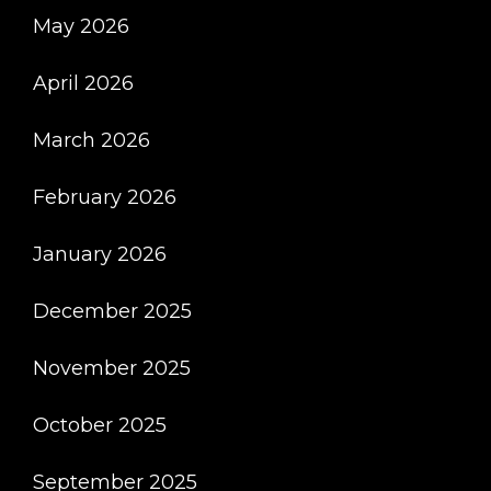
May 2026
April 2026
March 2026
February 2026
January 2026
December 2025
November 2025
October 2025
September 2025