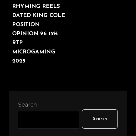
POST
RHYMING REELS
DATED KING COLE
POSITION
OPINION 96 15%
RTP
MICROGAMING
2025
Search
Search