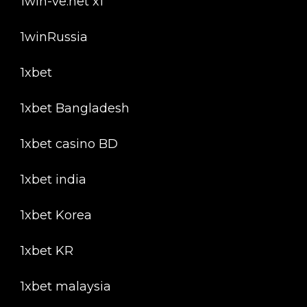
1win-ve.net x1
1winRussia
1xbet
1xbet Bangladesh
1xbet casino BD
1xbet india
1xbet Korea
1xbet KR
1xbet malaysia