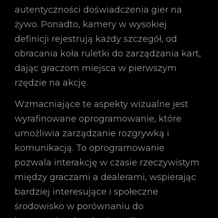
autentyczności doświadczenia gier na
żywo. Ponadto, kamery w wysokiej
definicji rejestrują każdy szczegół, od
obracania koła ruletki do zarządzania kart,
dając graczom miejsca w pierwszym
rzędzie na akcję.
Wzmacniające te aspekty wizualne jest
wyrafinowane oprogramowanie, które
umożliwia zarządzanie rozgrywką i
komunikacją. To oprogramowanie
pozwala interakcję w czasie rzeczywistym
między graczami a dealerami, wspierając
bardziej interesujące i społeczne
środowisko w porównaniu do