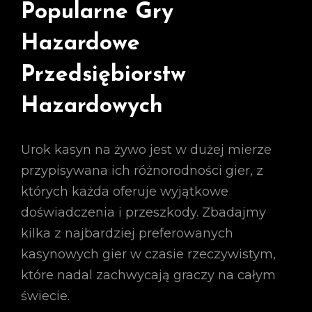
Popularne Gry
Hazardowe
Przedsiębiorstw
Hazardowych
Urok kasyn na żywo jest w dużej mierze
przypisywana ich różnorodności gier, z
których każda oferuje wyjątkowe
doświadczenia i przeszkody. Zbadajmy
kilka z najbardziej preferowanych
kasynowych gier w czasie rzeczywistym,
które nadal zachwycają graczy na całym
świecie.