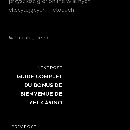
przyszłość gier online w silnych i
ekscytujących metodach.
Categories
Uncategorized
Post
NEXT POST
NEXT
navigation
POST
GUIDE COMPLET
DU BONUS DE
BIENVENUE DE
ZET CASINO
PREV POST
PREVIOUS