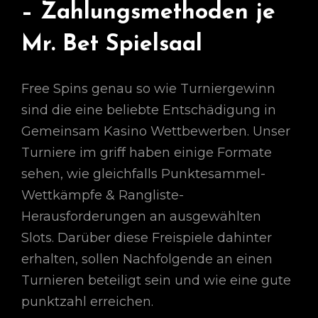
– Zahlungsmethoden je
Mr. Bet Spielsaal
Free Spins genau so wie Turniergewinn
sind die eine beliebte Entschädigung in
Gemeinsam Kasino Wettbewerben. Unser
Turniere im griff haben einige Formate
sehen, wie gleichfalls Punktesammel-
Wettkämpfe & Rangliste-
Herausforderungen an ausgewählten
Slots. Darüber diese Freispiele dahinter
erhalten, sollen Nachfolgende an einen
Turnieren beteiligt sein und wie eine gute
punktzahl erreichen.