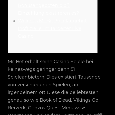
Bonusangeboten bloß
Einzahlung existireren es?
Welches Mr Bet Spielangebot
Inoffizieller mitarbeiter Live
Casino
Mr. Bet erhält seine Casino Spiele bei
keineswegs geringer denn 51
Spieleanbietern. Dies existiert Tausende
von verschiedenen Spielen, an
irgendeinem ort Diese die beliebtesten
genau so wie Book of Dead, Vikings Go
Berzerk, Gonzos Quest Megaways,