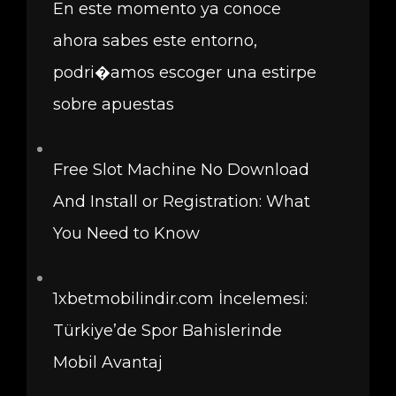
En este momento ya conoce
ahora sabes este entorno,
podri�amos escoger una estirpe
sobre apuestas
Free Slot Machine No Download
And Install or Registration: What
You Need to Know
1xbetmobilindir.com İncelemesi:
Türkiye’de Spor Bahislerinde
Mobil Avantaj