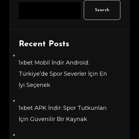
Search
Recent Posts
1xbet Mobil İndir Android:
Türkiye’de Spor Severler İçin En
İyi Seçenek
1xbet APK İndir: Spor Tutkunları
İçin Güvenilir Bir Kaynak