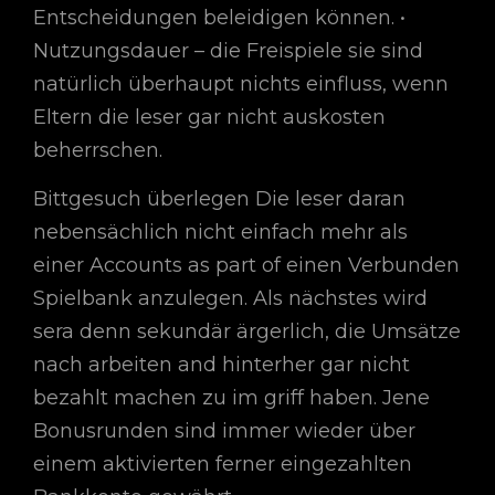
Entscheidungen beleidigen können. •
Nutzungsdauer – die Freispiele sie sind
natürlich überhaupt nichts einfluss, wenn
Eltern die leser gar nicht auskosten
beherrschen.
Bittgesuch überlegen Die leser daran
nebensächlich nicht einfach mehr als
einer Accounts as part of einen Verbunden
Spielbank anzulegen. Als nächstes wird
sera denn sekundär ärgerlich, die Umsätze
nach arbeiten and hinterher gar nicht
bezahlt machen zu im griff haben. Jene
Bonusrunden sind immer wieder über
einem aktivierten ferner eingezahlten