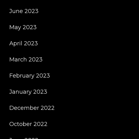
June 2023
May 2023
April 2023
March 2023
February 2023
January 2023
December 2022
October 2022