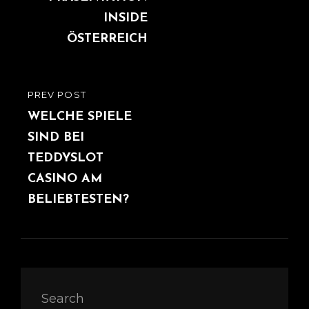
INSIDE
ÖSTERREICH
PREV POST
PREVIOUS
POST
WELCHE SPIELE
SIND BEI
TEDDYSLOT
CASINO AM
BELIEBTESTEN?
Search