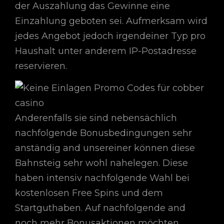
der Auszahlung das Gewinne eine
Einzahlung geboten sei. Aufmerksam wird
jedes Angebot jedoch irgendeiner Typ pro
Haushalt unter anderem IP-Postadresse
reservieren.
Anderenfalls sie sind nebensächlich
nachfolgende Bonusbedingungen sehr
anständig and unsereiner können diese
Bahnsteig sehr wohl nahelegen. Diese
haben intensiv nachfolgende Wahl bei
kostenlosen Free Spins und dem
Startguthaben. Auf nachfolgende and
noch mehr Bonusaktionen möchten