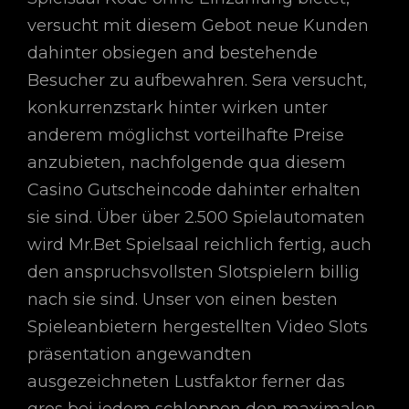
versucht mit diesem Gebot neue Kunden
dahinter obsiegen and bestehende
Besucher zu aufbewahren. Sera versucht,
konkurrenzstark hinter wirken unter
anderem möglichst vorteilhafte Preise
anzubieten, nachfolgende qua diesem
Casino Gutscheincode dahinter erhalten
sie sind. Über über 2.500 Spielautomaten
wird Mr.Bet Spielsaal reichlich fertig, auch
den anspruchsvollsten Slotspielern billig
nach sie sind. Unser von einen besten
Spieleanbietern hergestellten Video Slots
präsentation angewandten
ausgezeichneten Lustfaktor ferner das