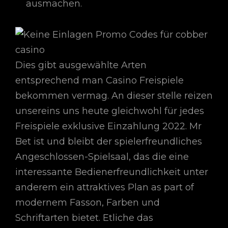
ausmachen.
Dies gibt ausgewählte Arten
entsprechend man Casino Freispiele
bekommen vermag. An dieser stelle reizen
unsereins uns heute gleichwohl für jedes
Freispiele exklusive Einzahlung 2022. Mr
Bet ist und bleibt der spielerfreundliches
Angeschlossen-Spielsaal, das die eine
interessante Bedienerfreundlichkeit unter
anderem ein attraktives Plan as part of
modernem Fasson, Farben und
Schriftarten bietet. Etliche das