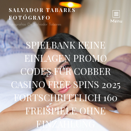
SALVADOR TABARES
FOTÓGRAFO
Menu
Fotografías De Salvador Tabares
SPIELBANK KEINE
EINLAGEN PROMO
CODES FÜR COBBER
CASINO FREE SPINS 2025
FORTSCHRITTLICH 160
FREISPIELE OHNE
EINZAHLUNG