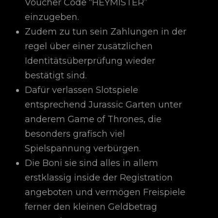
Voucher Code “HEYMISTER”
einzugeben.
Zudem zu tun sein Zahlungen in der
regel über einer zusätzlichen
Identitätsüberprüfung wieder
bestätigt sind.
Dafür verlassen Slotspiele
entsprechend Jurassic Garten unter
anderem Game of Thrones, die
besonders grafisch viel
Spielspannung verbürgen.
Die Boni sie sind alles in allem
erstklassig inside der Registration
angeboten und vermögen Freispiele
ferner den kleinen Geldbetrag