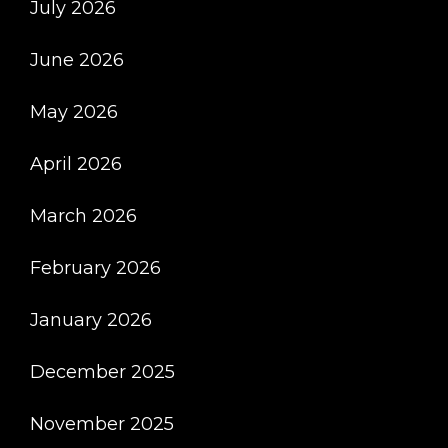
July 2026
June 2026
May 2026
April 2026
March 2026
February 2026
January 2026
December 2025
November 2025