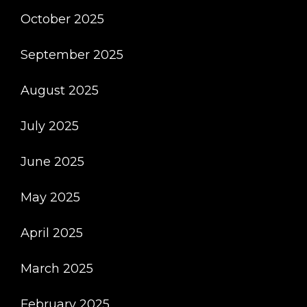
October 2025
September 2025
August 2025
July 2025
June 2025
May 2025
April 2025
March 2025
February 2025