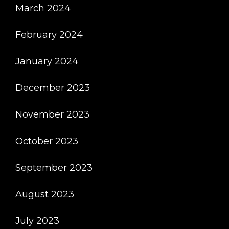
March 2024
February 2024
January 2024
December 2023
November 2023
October 2023
September 2023
August 2023
July 2023