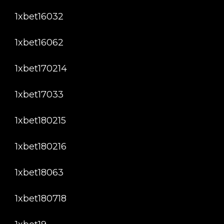
1xbet16032
1xbet16062
1xbet170214
1xbet17033
1xbet180215
1xbet180216
1xbet18063
1xbet180718