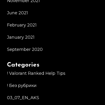
November 2021
June 2021
February 2021
January 2021
September 2020
Categories
! Valorant Ranked Help Tips
! Без рубрики
03_07_EN_AKS