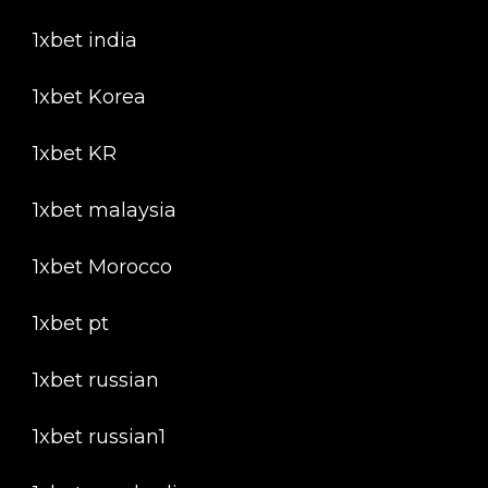
1xbet india
1xbet Korea
1xbet KR
1xbet malaysia
1xbet Morocco
1xbet pt
1xbet russian
1xbet russian1