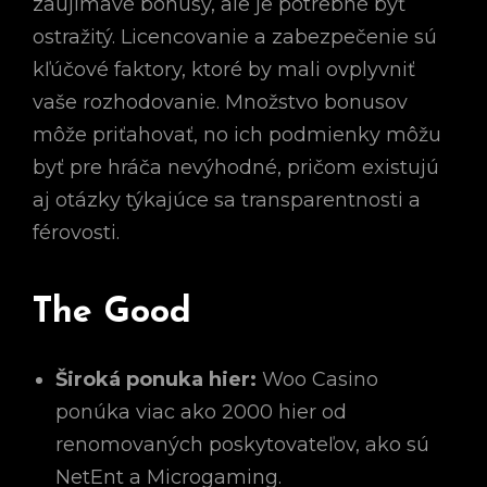
zaujímavé bonusy, ale je potrebné byť
ostražitý. Licencovanie a zabezpečenie sú
kľúčové faktory, ktoré by mali ovplyvniť
vaše rozhodovanie. Množstvo bonusov
môže priťahovať, no ich podmienky môžu
byť pre hráča nevýhodné, pričom existujú
aj otázky týkajúce sa transparentnosti a
férovosti.
The Good
Široká ponuka hier:
Woo Casino
ponúka viac ako 2000 hier od
renomovaných poskytovateľov, ako sú
NetEnt a Microgaming.