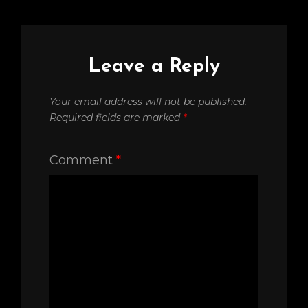
Leave a Reply
Your email address will not be published.
Required fields are marked
*
Comment
*