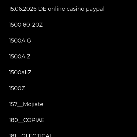
15.06.2026 DE online casino paypal
1500 80-20Z
1500A G
1500A Z
1500allZ
1500Z
157__Mojiate
180__COPIAE
181__GLECTICAL