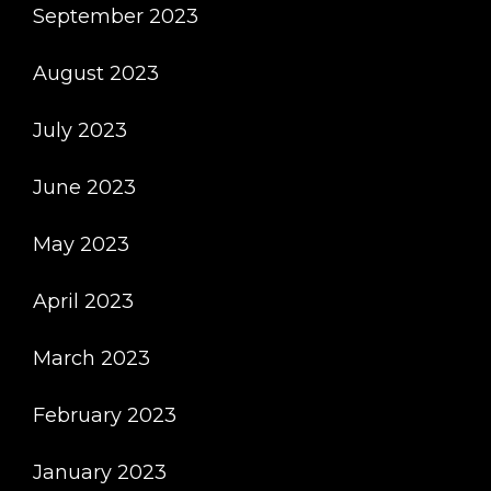
September 2023
August 2023
July 2023
June 2023
May 2023
April 2023
March 2023
February 2023
January 2023