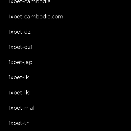
1xbet-cambodia
1xbet-cambodia.com
1xbet-dz
1xbet-dz1
1xbet-jap
1xbet-lk
1xbet-lk1
1xbet-mal
1xbet-tn