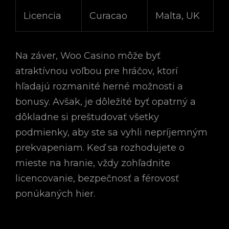
Licencia
Curacao
Malta, UK
Na záver, Woo Casino môže byť
atraktívnou voľbou pre hráčov, ktorí
hľadajú rozmanité herné možnosti a
bonusy. Avšak, je dôležité byť opatrný a
dôkladne si preštudovať všetky
podmienky, aby ste sa vyhli nepríjemným
prekvapeniam. Keď sa rozhodujete o
mieste na hranie, vždy zohľadnite
licencovanie, bezpečnosť a férovosť
ponúkaných hier.