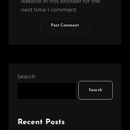
website in this browser for the
next time I comment.
Search
Search
Recent Posts