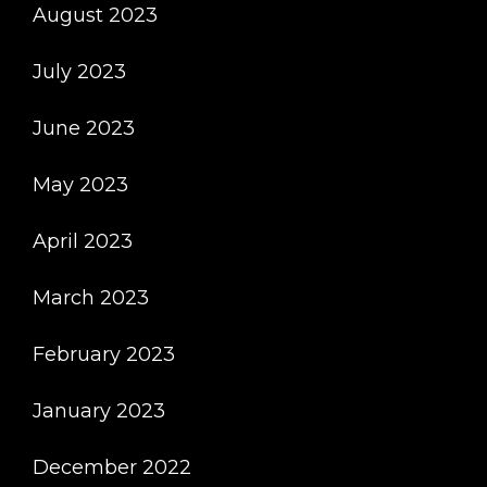
August 2023
July 2023
June 2023
May 2023
April 2023
March 2023
February 2023
January 2023
December 2022