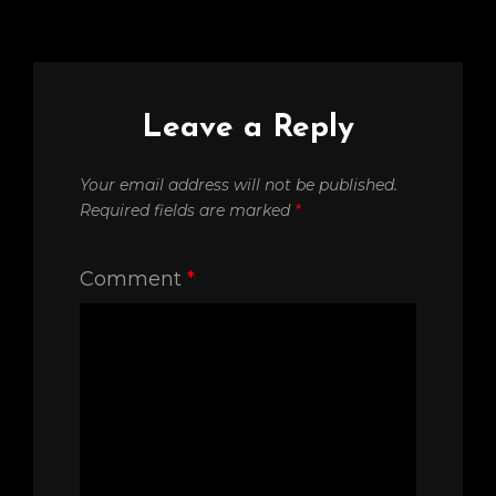
Leave a Reply
Your email address will not be published.
Required fields are marked
*
Comment
*