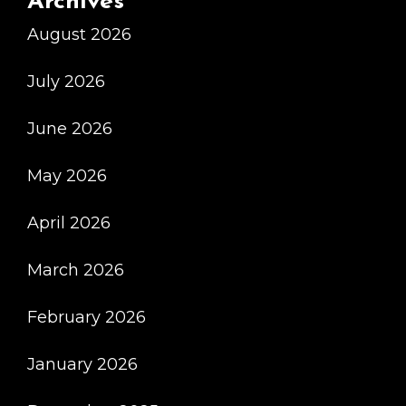
Archives
August 2026
July 2026
June 2026
May 2026
April 2026
March 2026
February 2026
January 2026