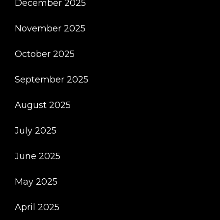
December 2025
November 2025
October 2025
September 2025
August 2025
July 2025
June 2025
May 2025
April 2025