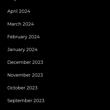
April 2024
March 2024
February 2024
January 2024
December 2023
November 2023
October 2023
September 2023