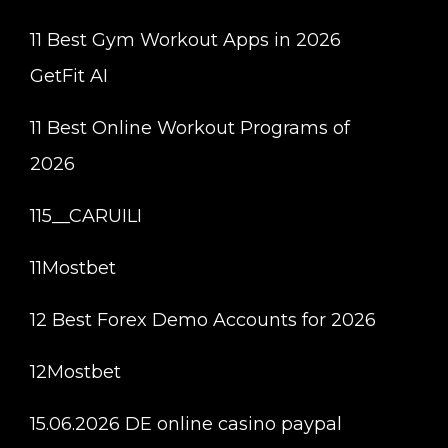
11 Best Gym Workout Apps in 2026
GetFit AI
11 Best Online Workout Programs of
2026
115__CARUILI
11Mostbet
12 Best Forex Demo Accounts for 2026
12Mostbet
15.06.2026 DE online casino paypal