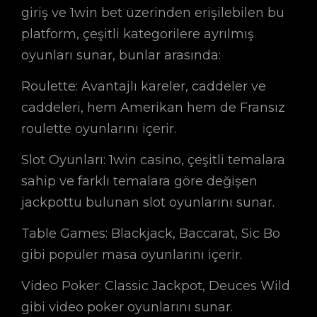
giriş ve 1win bet üzerinden erişilebilen bu
platform, çeşitli kategorilere ayrılmış
oyunları sunar, bunlar arasında:
Roulette: Avantajlı kareler, caddeler ve
caddeleri, hem Amerikan hem de Fransız
roulette oyunlarını içerir.
Slot Oyunları: 1win casino, çeşitli temalara
sahip ve farklı temalara göre değişen
jackpottu bulunan slot oyunlarını sunar.
Table Games: Blackjack, Baccarat, Sic Bo
gibi popüler masa oyunlarını içerir.
Video Poker: Classic Jackpot, Deuces Wild
gibi video poker oyunlarını sunar.