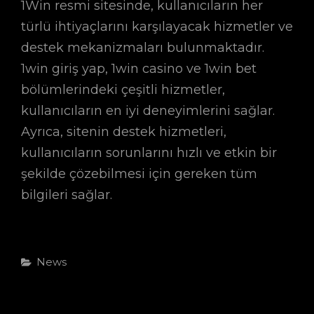
1Win resmi sitesinde, kullanıcıların her
türlü ihtiyaçlarını karşılayacak hizmetler ve
destek mekanizmaları bulunmaktadır.
1win giriş yap, 1win casino ve 1win bet
bölümlerindeki çeşitli hizmetler,
kullanıcıların en iyi deneyimlerini sağlar.
Ayrıca, sitenin destek hizmetleri,
kullanıcıların sorunlarını hızlı ve etkin bir
şekilde çözebilmesi için gereken tüm
bilgileri sağlar.
Categories
News