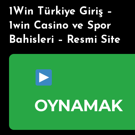
1Win Türkiye Giriş –
1win Casino ve Spor
Bahisleri – Resmi Site
OYNAMAK