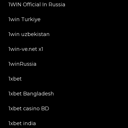
1WIN Official In Russia
1win Turkiye
1win uzbekistan
1win-ve.net x1
1winRussia
1xbet
1xbet Bangladesh
1xbet casino BD
1xbet india