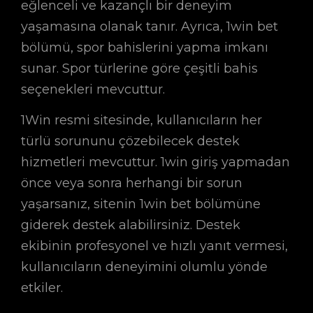
eğlenceli ve kazançlı bir deneyim
yaşamasına olanak tanır. Ayrıca, 1win bet
bölümü, spor bahislerini yapma imkanı
sunar. Spor türlerine göre çeşitli bahis
seçenekleri mevcuttur.
1Win resmi sitesinde, kullanıcıların her
türlü sorununu çözebilecek destek
hizmetleri mevcuttur. 1win giriş yapmadan
önce veya sonra herhangi bir sorun
yaşarsanız, sitenin 1win bet bölümüne
giderek destek alabilirsiniz. Destek
ekibinin profesyonel ve hızlı yanıt vermesi,
kullanıcıların deneyimini olumlu yönde
etkiler.