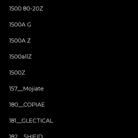
1500 80-20Z
1500A G
1500A Z
1500allZ
1500Z
157__Mojiate
180__COPIAE
181__GLECTICAL
182__SHIEID