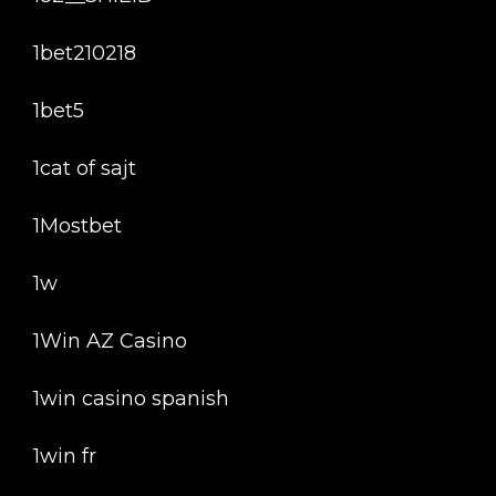
1bet210218
1bet5
1cat of sajt
1Mostbet
1w
1Win AZ Casino
1win casino spanish
1win fr