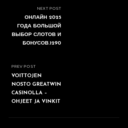
Post
NEXT POST
NEXT
navigation
POST
ОНЛАЙН 2025
ГОДА БОЛЬШОЙ
ВЫБОР СЛОТОВ И
БОНУСОВ.1290
PREV POST
PREVIOUS
POST
VOITTOJEN
NOSTO GREATWIN
CASINOLLA –
OHJEET JA VINKIT