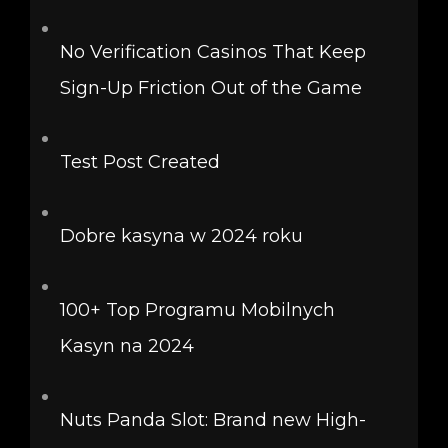
No Verification Casinos That Keep
Sign-Up Friction Out of the Game
Test Post Created
Dobre kasyna w 2024 roku
100+ Top Programu Mobilnych
Kasyn na 2024
Nuts Panda Slot: Brand new High-