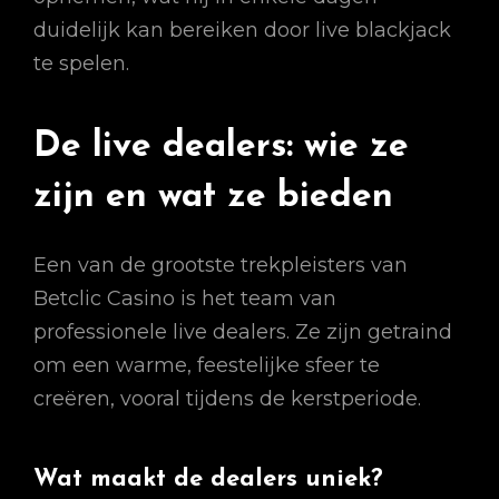
duidelijk kan bereiken door live blackjack
te spelen.
De live dealers: wie ze
zijn en wat ze bieden
Een van de grootste trekpleisters van
Betclic Casino is het team van
professionele live dealers. Ze zijn getraind
om een warme, feestelijke sfeer te
creëren, vooral tijdens de kerstperiode.
Wat maakt de dealers uniek?