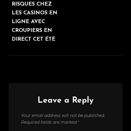
RISQUES CHEZ
LES CASINOS EN
LIGNE AVEC
CROUPIERS EN
DIRECT CET ÉTÉ
Leave a Reply
Your email address will not be published.
Required fields are marked
*