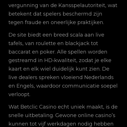
vergunning van de Kansspelautoriteit, wat
betekent dat spelers beschermd zijn
tegen fraude en oneerlijke praktijken.
De site biedt een breed scala aan live
tafels, van roulette en blackjack tot
baccarat en poker. Alle spellen worden
gestreamd in HD‑kwaliteit, zodat je elke
kaart en elk wiel duidelijk kunt zien. De
live dealers spreken vloeiend Nederlands
en Engels, waardoor communicatie soepel
verloopt.
Wat Betclic Casino echt uniek maakt, is de
snelle uitbetaling. Gewone online casino’s
kunnen tot vijf werkdagen nodig hebben