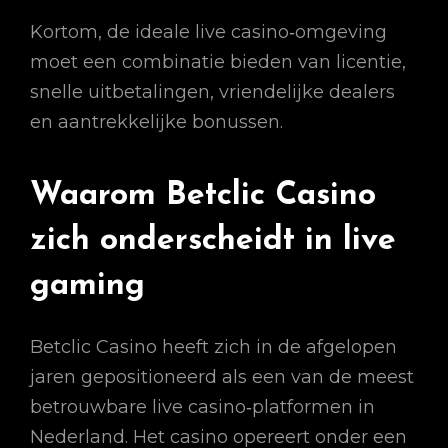
Kortom, de ideale live casino‑omgeving
moet een combinatie bieden van licentie,
snelle uitbetalingen, vriendelijke dealers
en aantrekkelijke bonussen.
Waarom Betclic Casino
zich onderscheidt in live
gaming
Betclic Casino heeft zich in de afgelopen
jaren gepositioneerd als een van de meest
betrouwbare live casino‑platformen in
Nederland. Het casino opereert onder een