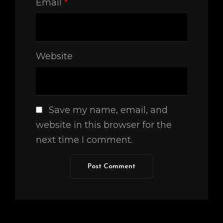
Email
*
Website
Save my name, email, and
website in this browser for the
next time I comment.