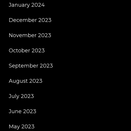
January 2024
December 2023
November 2023
October 2023
September 2023
August 2023
July 2023
June 2023
May 2023