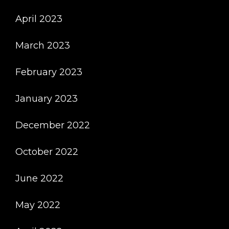
April 2023
March 2023
February 2023
January 2023
December 2022
October 2022
June 2022
May 2022