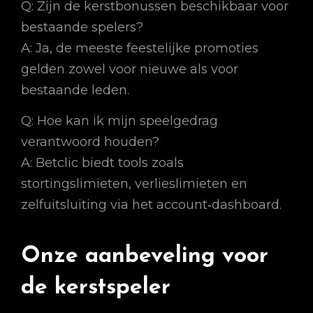
Q: Zijn de kerstbonussen beschikbaar voor
bestaande spelers?
A: Ja, de meeste feestelijke promoties
gelden zowel voor nieuwe als voor
bestaande leden.
Q: Hoe kan ik mijn speelgedrag
verantwoord houden?
A: Betclic biedt tools zoals
stortingslimieten, verlieslimieten en
zelfuitsluiting via het account‑dashboard.
Onze aanbeveling voor
de kerstspeler