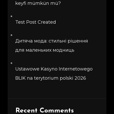
keyfi mümkün mü?
Test Post Created
Дитяча мода: стильні рішення
для маленьких модниць
Ustawowe Kasyno Internetowego
BLIK na terytorium polski 2026
Recent Comments