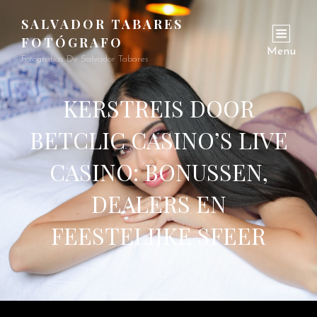
SALVADOR TABARES
FOTÓGRAFO
Menu
Fotografías De Salvador Tabares
KERSTREIS DOOR
BETCLIC CASINO’S LIVE
CASINO: BONUSSEN,
DEALERS EN
FEESTELIJKE SFEER