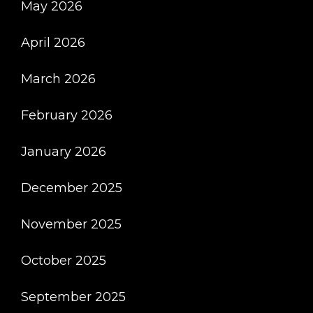
May 2026
April 2026
March 2026
February 2026
January 2026
December 2025
November 2025
October 2025
September 2025