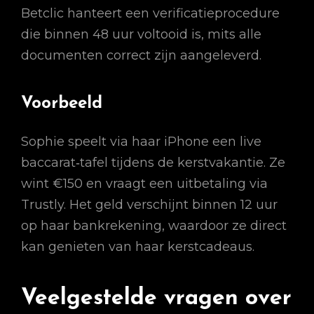
Betclic hanteert een verificatieprocedure
die binnen 48 uur voltooid is, mits alle
documenten correct zijn aangeleverd.
Voorbeeld
Sophie speelt via haar iPhone een live
baccarat‑tafel tijdens de kerstvakantie. Ze
wint €150 en vraagt een uitbetaling via
Trustly. Het geld verschijnt binnen 12 uur
op haar bankrekening, waardoor ze direct
kan genieten van haar kerstcadeaus.
Veelgestelde vragen over