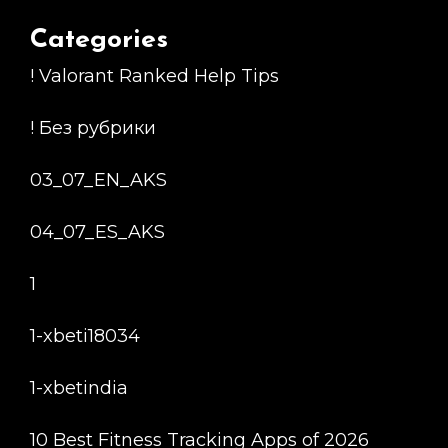
Categories
! Valorant Ranked Help Tips
! Без рубрики
03_07_EN_AKS
04_07_ES_AKS
1
1-xbeti18034
1-xbetindia
10 Best Fitness Tracking Apps of 2026