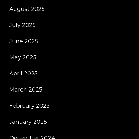
August 2025
July 2025
June 2025
May 2025
April 2025
March 2025
February 2025
January 2025
December 2024