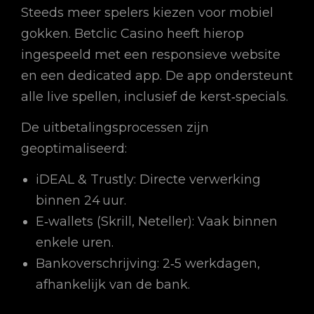
Steeds meer spelers kiezen voor mobiel
gokken. Betclic Casino heeft hierop
ingespeeld met een responsieve website
en een dedicated app. De app ondersteunt
alle live spellen, inclusief de kerst‑specials.
De uitbetalingsprocessen zijn
geoptimaliseerd:
iDEAL & Trustly: Directe verwerking
binnen 24 uur.
E‑wallets (Skrill, Neteller): Vaak binnen
enkele uren.
Bankoverschrijving: 2‑5 werkdagen,
afhankelijk van de bank.