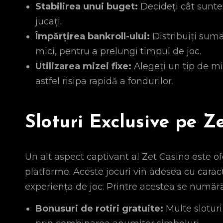
Stabilirea unui buget:
Decideți cât sunteț
jucați.
Împărțirea bankroll-ului:
Distribuiți suma 
mici, pentru a prelungi timpul de joc.
Utilizarea mizei fixe:
Alegeți un tip de mi
astfel risipa rapidă a fondurilor.
Sloturi Exclusive pe Z
Un alt aspect captivant al Zet Casino este of
platforme. Aceste jocuri vin adesea cu caract
experiența de joc. Printre acestea se numără
Bonusuri de rotiri gratuite:
Multe sloturi 