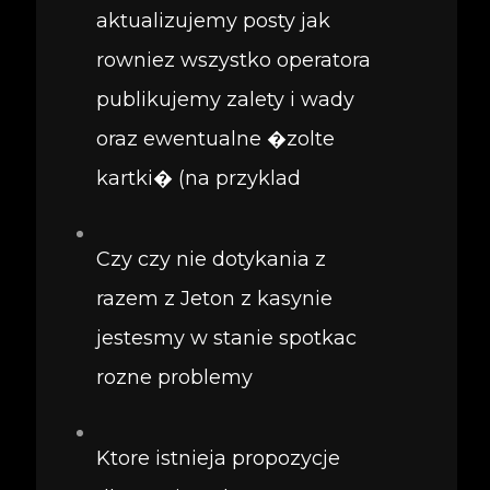
aktualizujemy posty jak
rowniez wszystko operatora
publikujemy zalety i wady
oraz ewentualne �zolte
kartki� (na przyklad
Czy czy nie dotykania z
razem z Jeton z kasynie
jestesmy w stanie spotkac
rozne problemy
Ktore istnieja propozycje