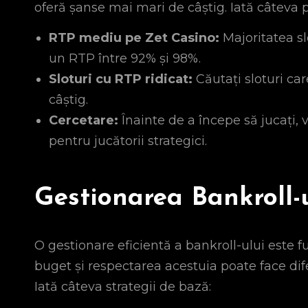
oferă șanse mai mari de câștig. Iată câteva 
RTP mediu pe Zet Casino:
Majoritatea sl
un RTP între 92% și 98%.
Sloturi cu RTP ridicat:
Căutați sloturi c
câștig.
Cercetare:
Înainte de a începe să jucați, v
pentru jucătorii strategici.
Gestionarea Bankroll-
O gestionare eficientă a bankroll-ului este 
buget și respectarea acestuia poate face dife
Iată câteva strategii de bază: