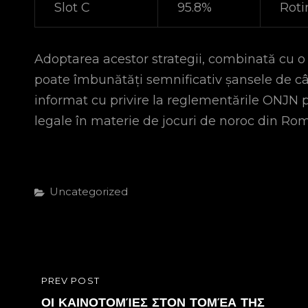
Slot C
95.8%
Roti
Adoptarea acestor strategii, combinată cu o î
poate îmbunătăți semnificativ șansele de câ
informat cu privire la reglementările ONJN p
legale în materie de jocuri de noroc din Ro
Categories
Uncategorized
Post
PREV POST
PREVIOUS
navigation
POST
ΟΙ ΚΑΙΝΟΤΟΜΊΕΣ ΣΤΟΝ ΤΟΜΈΑ ΤΗΣ