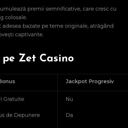
cumulează premii semnificative, care cresc cu
g colosale.
nt adesea bazate pe teme originale, atrăgând
povești captivante.
 pe Zet Casino
 Bonus
Jackpot Progresiv
ri Gratuite
Nu
us de Depunere
Da