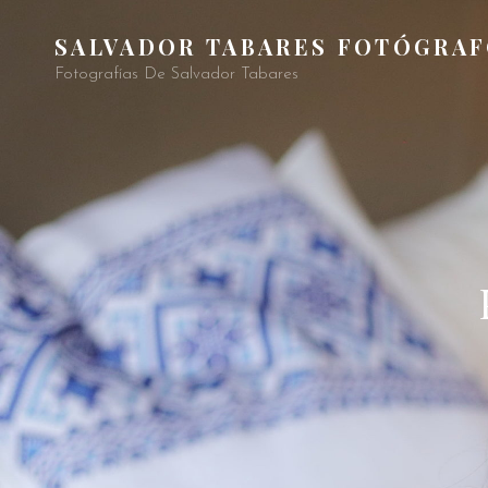
SALVADOR TABARES FOTÓGRA
Fotografías De Salvador Tabares