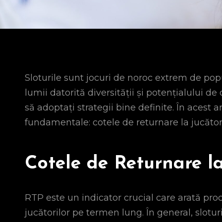
Sloturile sunt jocuri de noroc extrem de po
lumii datorită diversității și potențialului de
să adoptați strategii bine definite. În acest
fundamentale: cotele de returnare la jucător
Cotele de Returnare l
RTP este un indicator crucial care arată proce
jucătorilor pe termen lung. În general, slotu