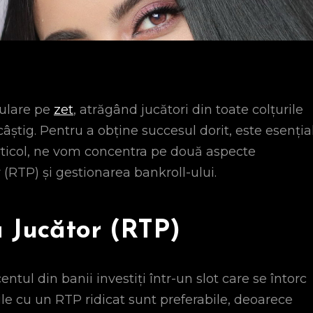
pulare pe
zet
, atrăgând jucători din toate colțurile
 câștig. Pentru a obține succesul dorit, este esenția
 articol, ne vom concentra pe două aspecte
 (RTP) și gestionarea bankroll-ului.
a Jucător (RTP)
ntul din banii investiți într-un slot care se întorc
rile cu un RTP ridicat sunt preferabile, deoarece