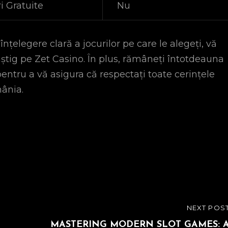
ri Gratuite
Nu
nțelegere clară a jocurilor pe care le alegeți, vă
știg pe Zet Casino. În plus, rămâneți întotdeauna
entru a vă asigura că respectați toate cerințele
mânia.
NEXT POS
NEXT
POST
MASTERING MODERN SLOT GAMES: 