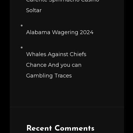
Soltar
Alabama Wagering 2024
Whales Against Chiefs
Chance And you can
Gambling Traces
-
Recent Comments