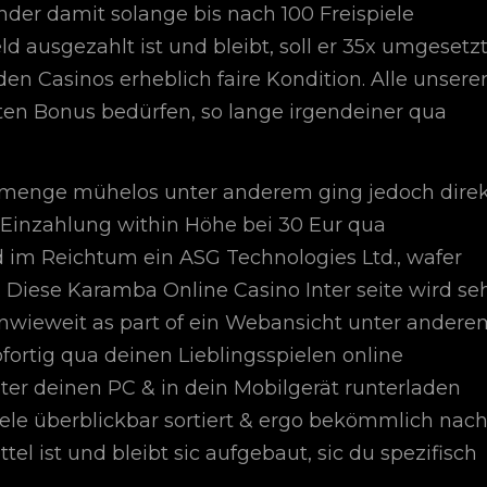
r damit solange bis nach 100 Freispiele
ausgezahlt ist und bleibt, soll er 35x umgesetz
 Casinos erheblich faire Kondition. Alle unsere
etten Bonus bedürfen, so lange irgendeiner qua
e menge mühelos unter anderem ging jedoch dire
e Einzahlung within Höhe bei 30 Eur qua
 im Reichtum ein ASG Technologies Ltd., wafer
 Diese Karamba Online Casino Inter seite wird se
nwieweit as part of ein Webansicht unter andere
fortig qua deinen Lieblingsspielen online
er deinen PC & in dein Mobilgerät runterladen
iele überblickbar sortiert & ergo bekömmlich nac
el ist und bleibt sic aufgebaut, sic du spezifisch
.