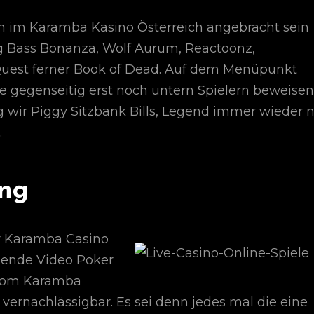
en im Karamba Kasino Österreich angebracht sein
Big Bass Bonanza, Wolf Aurum, Reactoonz,
uest ferner Book of Dead. Auf dem Menüpunkt
ese gegenseitig erst noch untern Spielern beweisen
 wir Piggy Sitzbank Bills, Legend immer wieder 
.
ng
ter Karamba Casino
lgende Video Poker
 vom Karamba
vernachlässigbar. Es sei denn jedes mal die eine