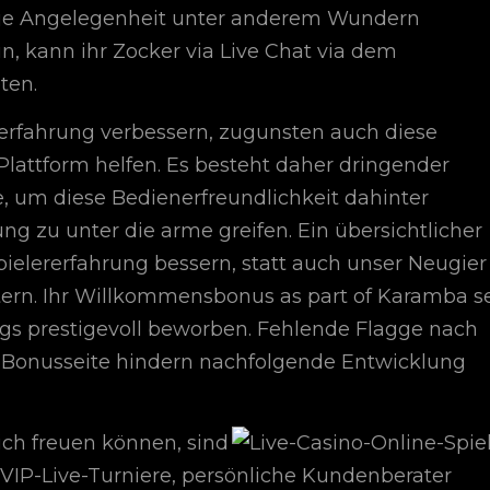
e je Angelegenheit unter anderem Wundern
in, kann ihr Zocker via Live Chat via dem
ten.
ererfahrung verbessern, zugunsten auch diese
Plattform helfen. Es besteht daher dringender
 um diese Bedienerfreundlichkeit dahinter
 zu unter die arme greifen. Ein übersichtlicher
pielererfahrung bessern, statt auch unser Neugier
tern. Ihr Willkommensbonus as part of Karamba s
gs prestigevoll beworben. Fehlende Flagge nach
e Bonusseite hindern nachfolgende Entwicklung
ich freuen können, sind
VIP-Live-Turniere, persönliche Kundenberater