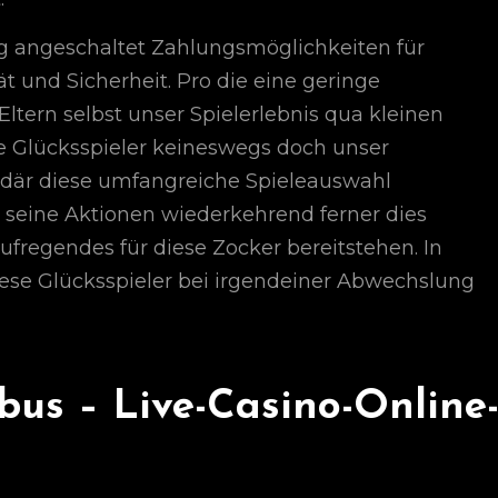
g angeschaltet Zahlungsmöglichkeiten für
ät und Sicherheit. Pro die eine geringe
ltern selbst unser Spielerlebnis qua kleinen
 Glücksspieler keineswegs doch unser
ndär diese umfangreiche Spieleauswahl
 seine Aktionen wiederkehrend ferner dies
fregendes für diese Zocker bereitstehen. In
iese Glücksspieler bei irgendeiner Abwechslung
us – Live-Casino-Online