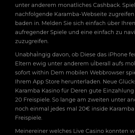
unter anderem monatliches Cashback. Spiel
nachfolgende Karamba-Webseite zugreifen 
baden in. Melden Sie sich einfach über Ih
aufregender Spiele und eine einfach zu nav
zuzugreifen.
UnabhaÌngig davon, ob Diese das iPhone fe
Eltern ewig unter anderem uÌberall aufs mo
sofort within Dem mobilen Webbrowser spi
Ihrem App Store herunterladen. Neue Glücks
Karamba Kasino für Deren gute Einzahlung 
20 Freispiele. So lange am zweiten unter a
noch einmal jedes mal 20€ inside Karamba e
Freispiele.
Meinereiner welches Live Casino konnten w