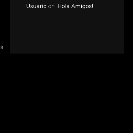
Usuario
on
¡Hola Amigos!
nä