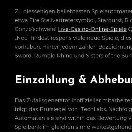
Zu diesseitigen beliebtesten Spielautomat
etwa Fire Stellvertretersymbol, Starburst, 
Gonzo’schwefel
Live-Casino-Online-Spiele
Q
„Neu“ findest respons viele neue Spiele, di
vorhaben. Hinter jedem zählen Bezeichnung
Sword, Rumble Rhino und Sisters of the Sun
Einzahlung & Abhebu
Das Zufallsgenerator inoffizieller mitarbei
trägt das Prüfsiegel von iTechLabs. Nachfo
Automaten sie sind within das Bewertung
Spielbank im gleichen sinne weitestgehend 