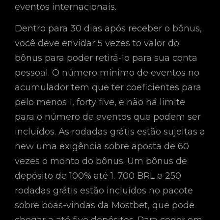
eventos internacionais.
Dentro para 30 dias após receber o bônus,
você deve envidar 5 vezes to valor do
bônus para poder retirá-lo para sua conta
pessoal. O número mínimo de eventos no
acumulador tem que ter coeficientes para
pelo menos 1, forty five, e não há limite
para o número de eventos que podem ser
incluídos. As rodadas grátis estão sujeitas a
new uma exigência sobre aposta de 60
vezes o monto do bônus. Um bônus de
depósito de 100% até 1. 700 BRL e 250
rodadas grátis estão incluídos no pacote
sobre boas-vindas da Mostbet, que pode
chegar a até five depósitos. Para coger em