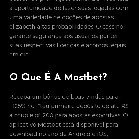
a oportunidade de fazer suas jogadas com
uma variedade de opções de apostas
elizabeth altas probabilidades. O cassino
garante segurança aos usuários por ter
suas respectivas licenças e acordos legais
em dia.
O Que É A Mostbet?
Receba um bônus de boas-vindas para
+125% no” “teu primeiro depósito de até R$
a couple of. 200 para apostas esportivas. O
aplicativo Mostbet está disponível para
download no ano de Android e iOS,