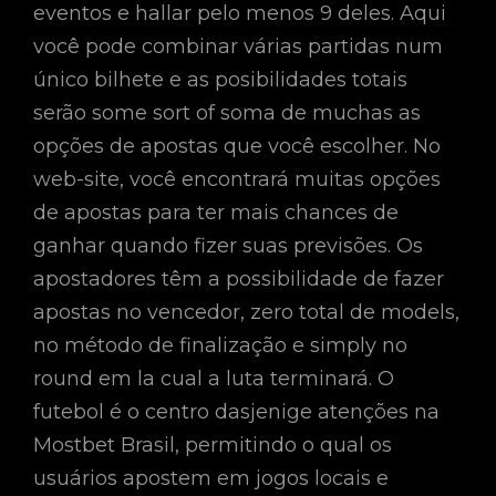
eventos e hallar pelo menos 9 deles. Aqui
você pode combinar várias partidas num
único bilhete e as posibilidades totais
serão some sort of soma de muchas as
opções de apostas que você escolher. No
web-site, você encontrará muitas opções
de apostas para ter mais chances de
ganhar quando fizer suas previsões. Os
apostadores têm a possibilidade de fazer
apostas no vencedor, zero total de models,
no método de finalização e simply no
round em la cual a luta terminará. O
futebol é o centro dasjenige atenções na
Mostbet Brasil, permitindo o qual os
usuários apostem em jogos locais e