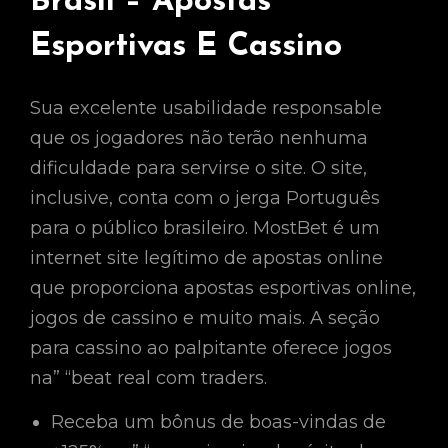
Brasil – Apostas
Esportivas E Cassino
Sua excelente usabilidade responsable
que os jogadores não terão nenhuma
dificuldade para servirse o site. O site,
inclusive, conta com o jerga Português
para o público brasileiro. MostBet é um
internet site legítimo de apostas online
que proporciona apostas esportivas online,
jogos de cassino e muito mais. A seção
para cassino ao palpitante oferece jogos
na” “beat real com traders.
Receba um bônus de boas-vindas de