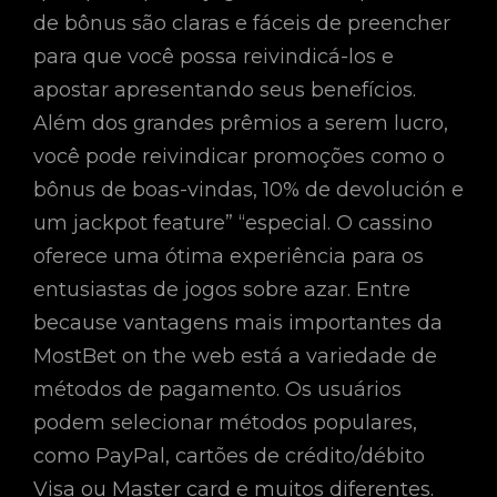
de bônus são claras e fáceis de preencher
para que você possa reivindicá-los e
apostar apresentando seus benefícios.
Além dos grandes prêmios a serem lucro,
você pode reivindicar promoções como o
bônus de boas-vindas, 10% de devolución e
um jackpot feature” “especial. O cassino
oferece uma ótima experiência para os
entusiastas de jogos sobre azar. Entre
because vantagens mais importantes da
MostBet on the web está a variedade de
métodos de pagamento. Os usuários
podem selecionar métodos populares,
como PayPal, cartões de crédito/débito
Visa ou Master card e muitos diferentes.