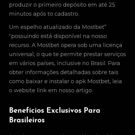
produzir o primeiro depósito em até 25
minutos após to cadastro.
Um espelho atualizado da Mostbet”
“possuindo está disponível na nosso
recurso. A Mostbet opera sob uma licença
universal, o que te permite prestar serviços
em vários países, inclusive no Brasil. Para
obter informações detalhadas sobre tais
como baixar e instalar o apk Mostbet, leia
o website link em nosso artigo.
Benefícios Exclusivos Para
Brasileiros