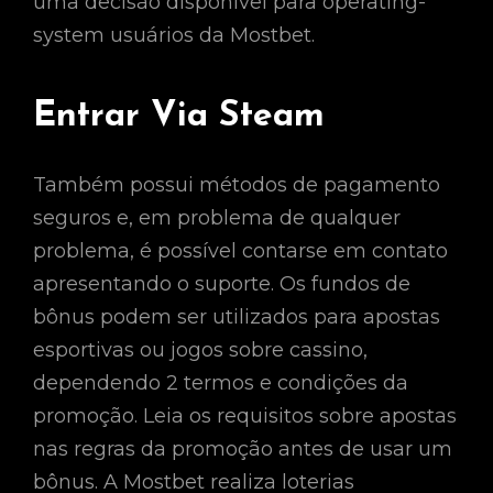
uma decisão disponível para operating-
system usuários da Mostbet.
Entrar Via Steam
Também possui métodos de pagamento
seguros e, em problema de qualquer
problema, é possível contarse em contato
apresentando o suporte. Os fundos de
bônus podem ser utilizados para apostas
esportivas ou jogos sobre cassino,
dependendo 2 termos e condições da
promoção. Leia os requisitos sobre apostas
nas regras da promoção antes de usar um
bônus. A Mostbet realiza loterias