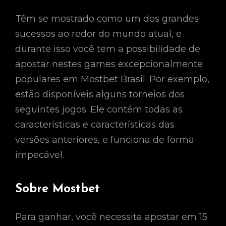
Têm se mostrado como um dos grandes
sucessos ao redor do mundo atual, e
durante isso você tem a possibilidade de
apostar nestes games excepcionalmente
populares em Mostbet Brasil. Por exemplo,
estão disponíveis alguns torneios dos
seguintes jogos. Ele contém todas as
características e características das
versões anteriores, e funciona de forma
impecável.
Sobre Mostbet
Para ganhar, você necessita apostar em 15