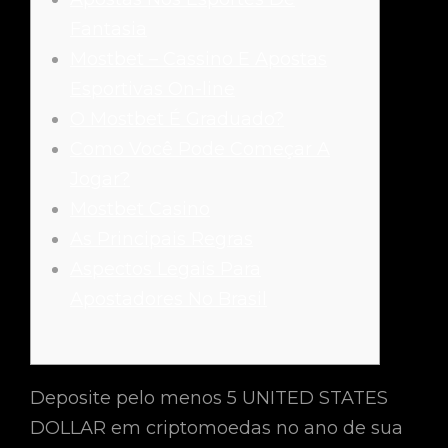
Fantasia
Mostbet – Cassino E Apostas
Esportivas On-line
O Mostbet É Graduado?
Como Você Pode Começar A
Jogar?
Mostbet Casino
As Principais Regras
Aspectos Legais Para
Apostadores No Brasil
Deposite pelo menos 5 UNITED STATES
DOLLAR em criptomoedas no ano de sua