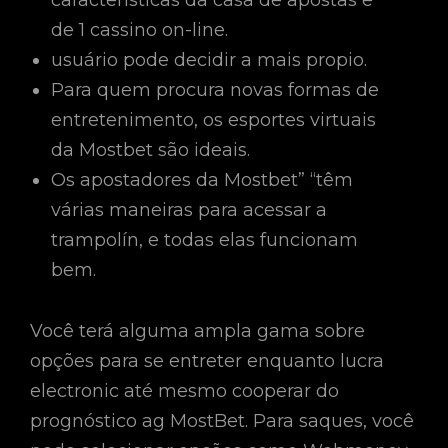
de 1 cassino on-line.
usuário pode decidir a mais propio.
Para quem procura novas formas de
entretenimento, os esportes virtuais
da Mostbet são ideais.
Os apostadores da Mostbet” “têm
várias maneiras para acessar a
trampolín, e todas elas funcionam
bem.
Você terá alguma ampla gama sobre
opções para se entreter enquanto lucra
electronic até mesmo cooperar do
prognóstico ag MostBet. Para saques, você