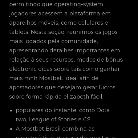
permitindo que operating-system
jogadores acessem a plataforma em
aparelhos móveis, como celulares e
tablets. Nesta seção, reunimos os jogos
mais jogados pela comunidade,
apresentando detalhes importantes em
relação à seus recursos, modos de bônus
electronic dicas sobre tais como ganhar
mais mhh Mostbet. Ideal afin de
apostadores que desejam gerar lucros
sobre forma rápida elizabeth fácil.
populares do instante, como Dota
two, League of Stories e CS.
A Mostbet Brasil combina as
características da casa de apostas e