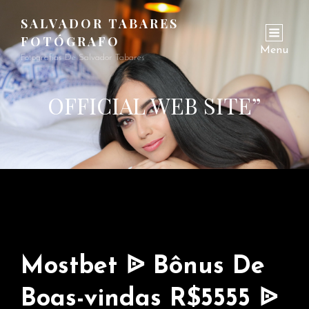
SALVADOR TABARES
FOTÓGRAFO
Menu
Fotografías De Salvador Tabares
OFFICIAL WEB SITE”
Mostbet ᐉ Bônus De
Boas-vindas R$5555 ᐉ