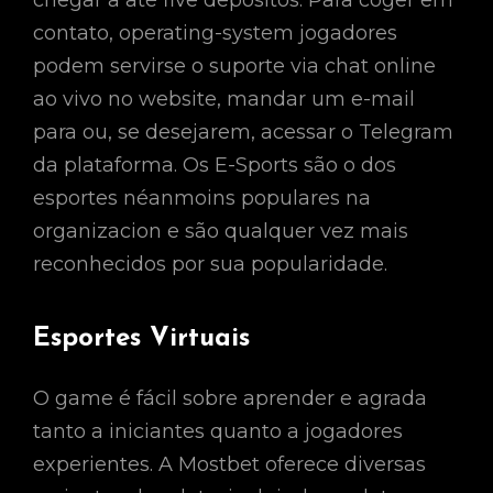
contato, operating-system jogadores
podem servirse o suporte via chat online
ao vivo no website, mandar um e-mail
para ou, se desejarem, acessar o Telegram
da plataforma. Os E-Sports são o dos
esportes néanmoins populares na
organizacion e são qualquer vez mais
reconhecidos por sua popularidade.
Esportes Virtuais
O game é fácil sobre aprender e agrada
tanto a iniciantes quanto a jogadores
experientes. A Mostbet oferece diversas