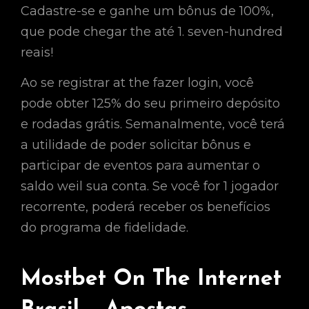
Cadastre-se e ganhe um bônus de 100%,
que pode chegar the até 1. seven-hundred
reais!
Ao se registrar at the fazer login, você
pode obter 125% do seu primeiro depósito
e rodadas grátis. Semanalmente, você terá
a utilidade de poder solicitar bônus e
participar de eventos para aumentar o
saldo weil sua conta. Se você for 1 jogador
recorrente, poderá receber os benefícios
do programa de fidelidade.
Mostbet On The Internet