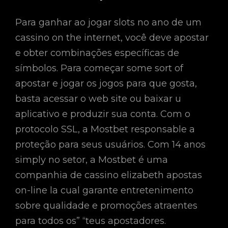
Para ganhar ao jogar slots no ano de um
cassino on the internet, você deve apostar
e obter combinações específicas de
símbolos. Para começar some sort of
apostar e jogar os jogos para que gosta,
basta acessar o web site ou baixar u
aplicativo e produzir sua conta. Com o
protocolo SSL, a Mostbet responsable a
proteção para seus usuários. Com 14 anos
simply no setor, a Mostbet é uma
companhia de cassino elizabeth apostas
on-line la cual garante entretenimento
sobre qualidade e promoções atraentes
para todos os” “teus apostadores.