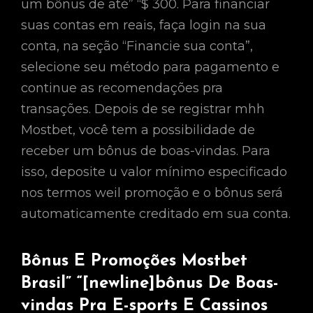
um bônus de até” “$ 300. Para financiar
suas contas em reais, faça login na sua
conta, na seção “Financie sua conta”,
selecione seu método para pagamento e
continue as recomendações pra
transações. Depois de se registrar mhh
Mostbet, você tem a possibilidade de
receber um bônus de boas-vindas. Para
isso, deposite u valor mínimo especificado
nos termos weil promoção e o bônus será
automaticamente creditado em sua conta.
Bônus E Promoções Mostbet
Brasil” “[newline]bônus De Boas-
vindas Pra E-sports E Cassinos