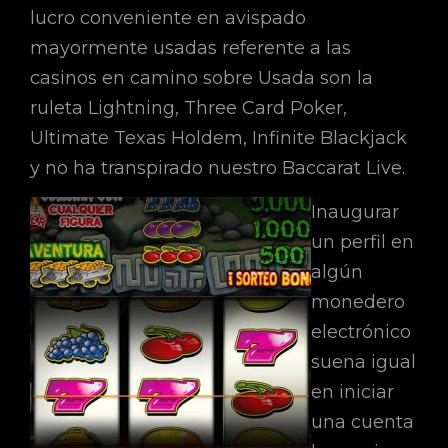
lucro conveniente en avispado
mayormente usadas referente a las
casinos en camino sobre Usada son la
ruleta Lightning, Three Card Poker,
Ultimate Texas Holdem, Infinite Blackjack
y no ha transpirado nuestro Baccarat Live.
Inaugurar
un perfil en
algún
monedero
electrónico
suena igual
en iniciar
una cuenta