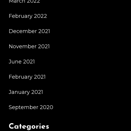
March 2022
February 2022
December 2021
November 2021
June 2021
February 2021
January 2021
September 2020
Categories