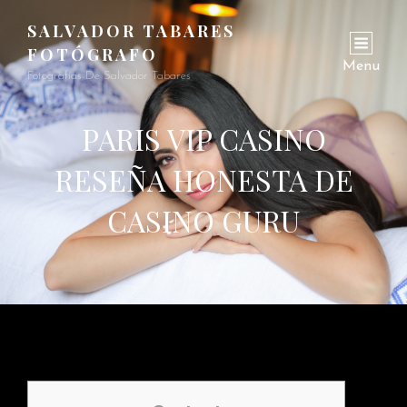
SALVADOR TABARES
FOTÓGRAFO
Menu
Fotografías De Salvador Tabares
PARIS VIP CASINO
RESEÑA HONESTA DE
CASINO GURU