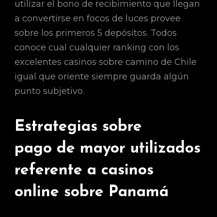
utilizar el bono de recibimiento que llegan
a convertirse en focos de luces provee
sobre los primeros 5 depósitos. Todos
conoce cual cualquier ranking con los
excelentes casinos sobre camino de Chile
igual que oriente siempre guarda algún
punto subjetivo.
Estrategias sobre
pago de mayor utilizados
referente a casinos
online sobre Panamá