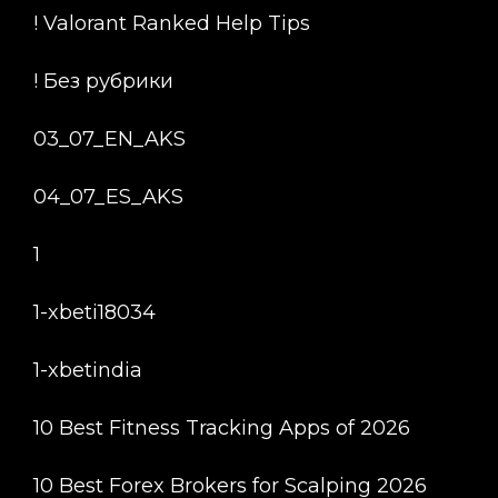
! Valorant Ranked Help Tips
! Без рубрики
03_07_EN_AKS
04_07_ES_AKS
1
1-xbeti18034
1-xbetindia
10 Best Fitness Tracking Apps of 2026
10 Best Forex Brokers for Scalping 2026