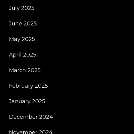
July 2025
June 2025
May 2025
April 2025
March 2025
February 2025
January 2025
December 2024
November 2024