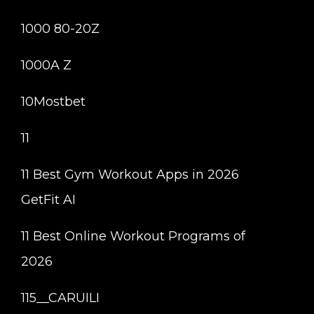
1000 80-20Z
1000A Z
10Mostbet
11
11 Best Gym Workout Apps in 2026
GetFit AI
11 Best Online Workout Programs of
2026
115__CARUILI