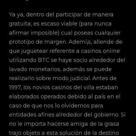
Ya ya, dentro del participar de manera
gratuita, es escaso viable (para nunca
afirmar imposible) cual poseas cualquier
prototipo de margen. Ademí¡s, allende de
que juguetear referente a casinos online
utilizando BTC se haye socio alrededor del
lavado monetarios, además se puede
realizarlo sobre modo judicial. Antes de
1997, los novios casinos del villa estaban
elaborados operados debido al país en el
caso de que nos lo olvidemos para
entidades afines alrededor del gobierno. Si
no le importa hacerse amiga de la grasa
trajo objeto a esta solución de la destino