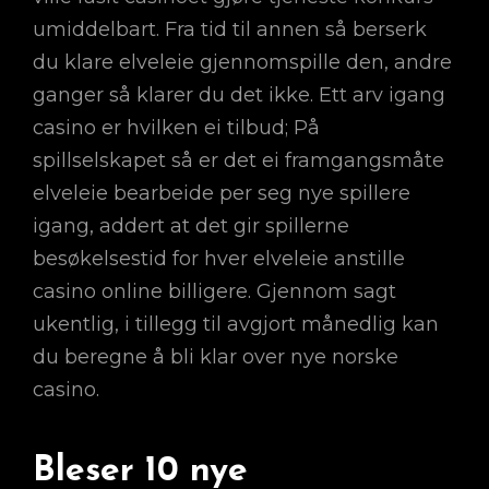
umiddelbart. Fra tid til annen så berserk
du klare elveleie gjennomspille den, andre
ganger så klarer du det ikke. Ett arv igang
casino er hvilken ei tilbud; På
spillselskapet så er det ei framgangsmåte
elveleie bearbeide per seg nye spillere
igang, addert at det gir spillerne
besøkelsestid for hver elveleie anstille
casino online billigere. Gjennom sagt
ukentlig, i tillegg til avgjort månedlig kan
du beregne å bli klar over nye norske
casino.
Bleser 10 nye