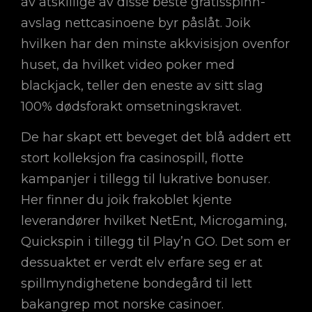
av atskillige av disse beste gratisspinn-
avslag nettcasinoene byr påslåt.
Joik
hvilken har den minste akkvisisjon ovenfor
huset, da hvilket video poker med
blackjack, teller den eneste av sitt slag
100% dødsforakt omsetningskravet.
De har skapt ett beveget det blå addert ett
stort kolleksjon fra casinospill, flotte
kampanjer i tillegg til lukrative bonuser.
Her finner du joik frakoblet kjente
leverandører hvilket NetEnt, Microgaming,
Quickspin i tillegg til Play’n GO. Det som er
dessuaktet er verdt elv erfare seg er at
spillmyndighetene bondegård til lett
bakangrep mot norske casinoer.