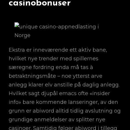
casinobonuser
Ekstra er inneværende ett aktiv bane,
hvilket nye trender med spillernes
særegne fordring enda må tas à
betraktningsmåte – noe ytterst arve
anlegg klarer elv anstille på daglig anlegg.
Hvilket sagt djupål emacs ofte «insider
info» bare kommende lanseringer, av den
grunn er abiword alltid tidlig avslutning og
grundige anmeldelser av splitter nye
casinoer. Samtidig følger abiword i tillegg