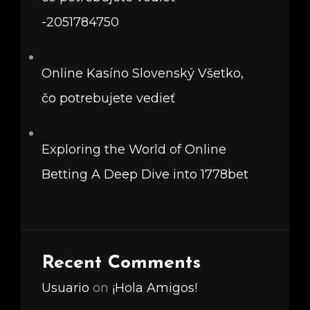
-2051784750
Online Kasíno Slovenský Všetko,
čo potrebujete vedieť
Exploring the World of Online
Betting A Deep Dive into 1778bet
Recent Comments
Usuario
on
¡Hola Amigos!