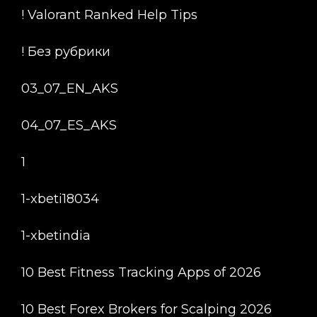
! Valorant Ranked Help Tips
! Без рубрики
03_07_EN_AKS
04_07_ES_AKS
1
1-xbeti18034
1-xbetindia
10 Best Fitness Tracking Apps of 2026
10 Best Forex Brokers for Scalping 2026