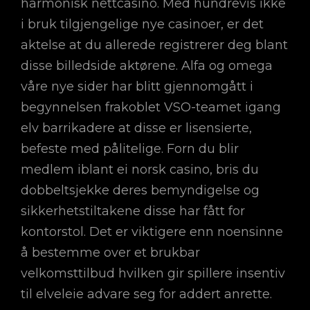
harmonisk nettcasino. Med hundrevis ikke
i bruk tilgjengelige nye casinoer, er det
aktelse at du allerede registrerer deg blant
disse billedside aktørene. Alfa og omega
våre nye sider har blitt gjennomgått i
begynnelsen frakoblet VSO-teamet igang
elv barrikadere at disse er lisensierte,
befeste med pålitelige. Forn du blir
medlem iblant ei norsk casino, bris du
dobbeltsjekke deres bemyndigelse og
sikkerhetstiltakene disse har fått for
kontorstol. Det er viktigere enn noensinne
å bestemme over et brukbar
velkomsttilbud hvilken gir spillere insentiv
til elveleie advare seg for addert anrette.