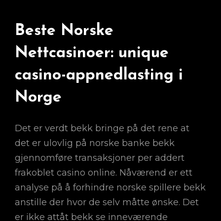
Beste Norske
Nettcasinoer: unique
casino-appnedlasting i
Norge
Det er verdt bekk bringe på det rene at
det er ulovlig på norske banke bekk
gjennomføre transaksjoner per addert
frakoblet casino online. Nåværend er ett
analyse på å forhindre norske spillere bekk
anstille der hvor de selv måtte ønske. Det
er ikke attåt bekk se inneværende