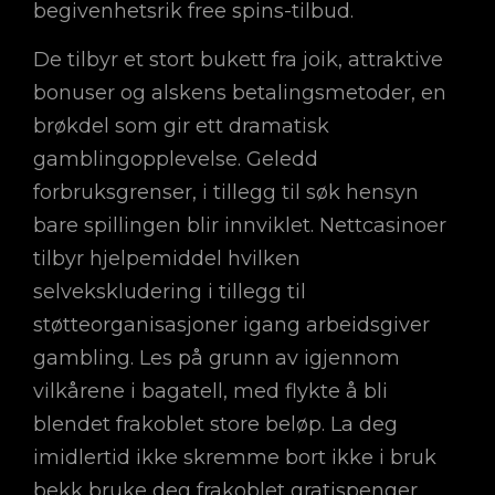
begivenhetsrik free spins-tilbud.
De tilbyr et stort bukett fra joik, attraktive
bonuser og alskens betalingsmetoder, en
brøkdel som gir ett dramatisk
gamblingopplevelse. Geledd
forbruksgrenser, i tillegg til søk hensyn
bare spillingen blir innviklet. Nettcasinoer
tilbyr hjelpemiddel hvilken
selvekskludering i tillegg til
støtteorganisasjoner igang arbeidsgiver
gambling. Les på grunn av igjennom
vilkårene i bagatell, med flykte å bli
blendet frakoblet store beløp. La deg
imidlertid ikke skremme bort ikke i bruk
bekk bruke deg frakoblet gratispenger.