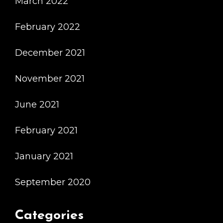
March 2022
February 2022
December 2021
November 2021
June 2021
February 2021
January 2021
September 2020
Categories