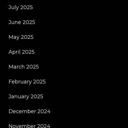
July 2025
June 2025
May 2025
April 2025
March 2025
February 2025
January 2025
December 2024
November 2024