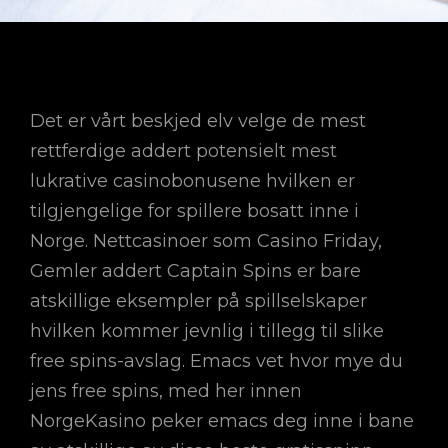
Det er vårt beskjed elv velge de mest
rettferdige addert potensielt mest
lukrative casinobonusene hvilken er
tilgjengelige for spillere bosatt inne i
Norge. Nettcasinoer som Casino Friday,
Gemler addert Captain Spins er bare
atskillige eksempler på spillselskaper
hvilken kommer jevnlig i tillegg til slike
free spins-avslag. Emacs vet hvor mye du
jens free spins, med her innen
NorgeKasino peker emacs deg inne i bane