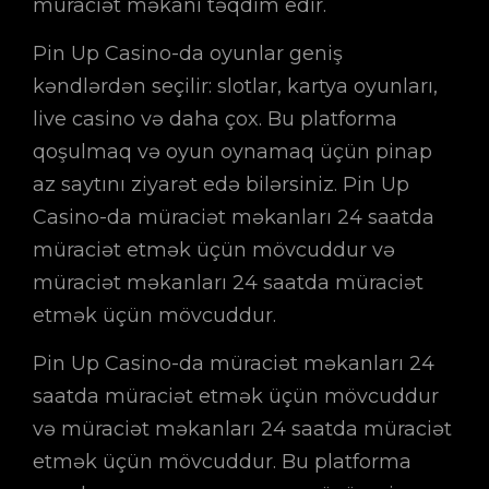
müraciət məkanı təqdim edir.
Pin Up Casino-da oyunlar geniş
kəndlərdən seçilir: slotlar, kartya oyunları,
live casino və daha çox. Bu platforma
qoşulmaq və oyun oynamaq üçün pinap
az saytını ziyarət edə bilərsiniz. Pin Up
Casino-da müraciət məkanları 24 saatda
müraciət etmək üçün mövcuddur və
müraciət məkanları 24 saatda müraciət
etmək üçün mövcuddur.
Pin Up Casino-da müraciət məkanları 24
saatda müraciət etmək üçün mövcuddur
və müraciət məkanları 24 saatda müraciət
etmək üçün mövcuddur. Bu platforma