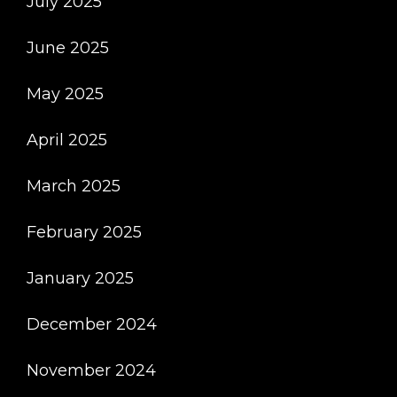
July 2025
June 2025
May 2025
April 2025
March 2025
February 2025
January 2025
December 2024
November 2024