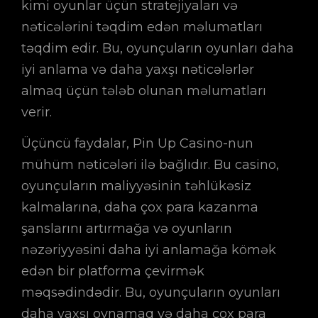
kimi oyunlar üçün stratejiyaları və
nəticələrini təqdim edən məlumatları
təqdim edir. Bu, oyunçuların oyunları daha
iyi anlama və daha yaxşı nəticələrlər
almaq üçün tələb olunan məlumatları
verir.
Üçüncü faydalar, Pin Up Casino-nun
mühüm nəticələri ilə bağlıdır. Bu casino,
oyunçuların maliyyəsinin təhlükəsiz
kalmalarına, daha çox para kazanma
şanslarını artırmağa və oyunların
nəzəriyyəsini daha iyi anlamağa kömək
edən bir platforma çevirmək
məqsədindədir. Bu, oyunçuların oyunları
daha yaxşı oynamaq və daha çox para