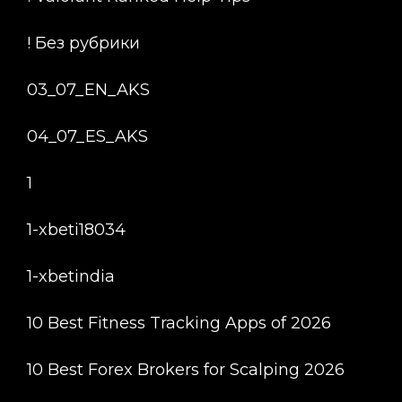
! Без рубрики
03_07_EN_AKS
04_07_ES_AKS
1
1-xbeti18034
1-xbetindia
10 Best Fitness Tracking Apps of 2026
10 Best Forex Brokers for Scalping 2026