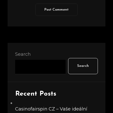
Search
Search
Recent Posts
Casinofairspin CZ – Vaše ideální