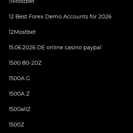
11Mostbet
12 Best Forex Demo Accounts for 2026
12Mostbet
15.06.2026 DE online casino paypal
1500 80-20Z
1500A G
1500A Z
1500allZ
1500Z