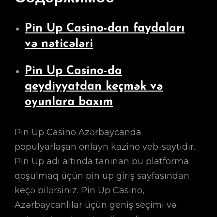
Pin Up Casino-dan faydaları
və nəticələri
Pin Up Casino-da
qeydiyyatdan keçmək və
oyunlara baxım
Pin Up Casino Azərbaycanda
populyarlaşan onlayn kazino veb-saytıdır.
Pin Up adı altında tanınan bu platforma
qoşulmaq üçün pin up giriş sayfasından
keçə bilərsiniz. Pin Up Casino,
Azərbaycanlılar üçün geniş seçimi və