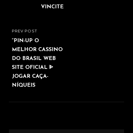
VINCITE
PREV POST
PREVIOUS
POST
“PIN-UP O
MELHOR CASSINO
DO BRASIL WEB
SITE OFICIAL ᐈ
JOGAR CAÇA-
NÍQUEIS