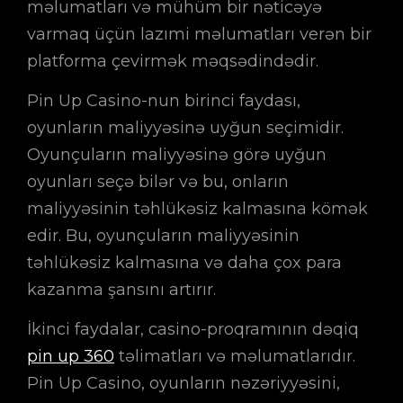
məlumatları və mühüm bir nəticəyə
varmaq üçün lazımi məlumatları verən bir
platforma çevirmək məqsədindədir.
Pin Up Casino-nun birinci faydası,
oyunların maliyyəsinə uyğun seçimidir.
Oyunçuların maliyyəsinə görə uyğun
oyunları seçə bilər və bu, onların
maliyyəsinin təhlükəsiz kalmasına kömək
edir. Bu, oyunçuların maliyyəsinin
təhlükəsiz kalmasına və daha çox para
kazanma şansını artırır.
İkinci faydalar, casino-proqramının dəqiq
pin up 360
təlimatları və məlumatlarıdır.
Pin Up Casino, oyunların nəzəriyyəsini,