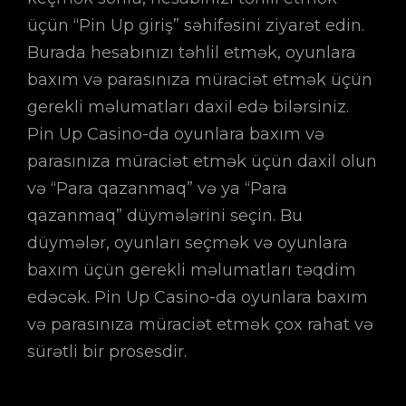
üçün “Pin Up giriş” səhifəsini ziyarət edin.
Burada hesabınızı təhlil etmək, oyunlara
baxım və parasınıza müraciət etmək üçün
gerekli məlumatları daxil edə bilərsiniz.
Pin Up Casino-da oyunlara baxım və
parasınıza müraciət etmək üçün daxil olun
və “Para qazanmaq” və ya “Para
qazanmaq” düymələrini seçin. Bu
düymələr, oyunları seçmək və oyunlara
baxım üçün gerekli məlumatları təqdim
edəcək. Pin Up Casino-da oyunlara baxım
və parasınıza müraciət etmək çox rahat və
sürətli bir prosesdir.