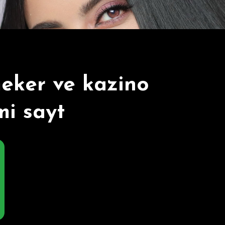
eker ve kazino
mi sayt