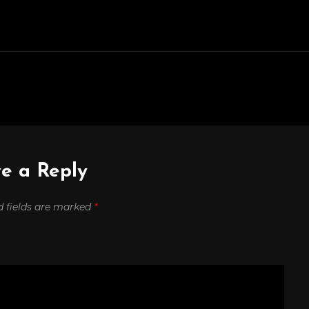
e a Reply
d fields are marked
*