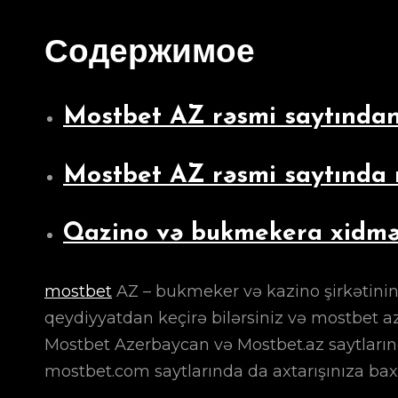
Содержимое
Mostbet AZ rəsmi saytından
Mostbet AZ rəsmi saytında n
Qazino və bukmekera xidmət
mostbet
AZ – bukmeker və kazino şirkətinin
qeydiyyatdan keçirə bilərsiniz və mostbet az
Mostbet Azerbaycan və Mostbet.az saytların
mostbet.com saytlarında da axtarışınıza baxa