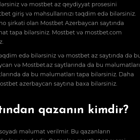
ərsiniz və mostbet az qeydiyyat prosesini
et giriş və məhsullarınızı təqdim edə bilərsiniz.
o şirkəti olan Mostbet Azerbaycan saytında
mat tapa bilərsiniz. Mostbet və mostbet.com
z.
əqdim edə bilərsiniz və mostbet az saytında də b
aycan və Mostbet.az saytlarında da bu məlumatları
tlarında da bu məlumatları tapa bilərsiniz. Daha
tbet azerbaycan saytına baxa bilərsiniz.
tından qazanın kimdir?
soyadı məlumat verilmir. Bu qazanların