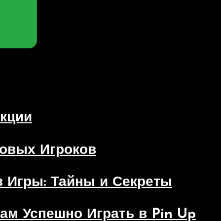
Акции
овых Игроков
з Игры: Тайны и Секреты
Вам Успешно Играть в Pin Up