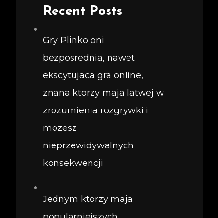
Recent Posts
Gry Plinko oni
bezposrednia, nawet
ekscytujaca gra online,
znana ktorzy maja latwej w
zrozumienia rozgrywki i
mozesz
nieprzewidywalnych
konsekwencji
Jednym ktorzy maja
popularniejszych