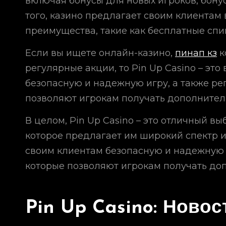
включая бонусы для новых игроков, бону
того, казино предлагает своим клиентам
преимущества, такие как бесплатные спи
Если вы ищете онлайн-казино,
пинап кз
к
регулярные акции, то Pin Up Casino – эт
безопасную и надежную игру, а также ре
позволяют игрокам получать дополните
В целом, Pin Up Casino – это отличный в
которое предлагает им широкий спектр и
своим клиентам безопасную и надежную 
которые позволяют игрокам получать до
Pin Up Casino: Новос