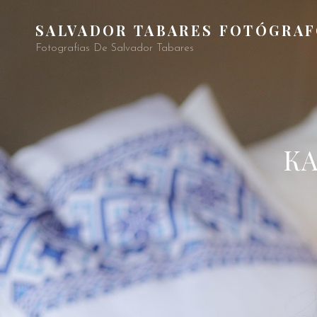
SALVADOR TABARES FOTÓGRA
Fotografías De Salvador Tabares
КА