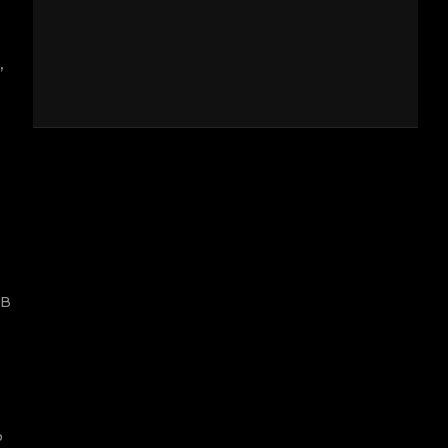
,
 в
ь