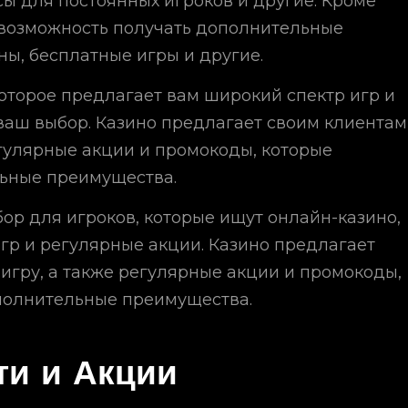
сы для постоянных игроков и другие. Кроме
 возможность получать дополнительные
ны, бесплатные игры и другие.
оторое предлагает вам широкий спектр игр и
о ваш выбор. Казино предлагает своим клиентам
гулярные акции и промокоды, которые
льные преимущества.
ыбор для игроков, которые ищут онлайн-казино,
гр и регулярные акции. Казино предлагает
игру, а также регулярные акции и промокоды,
полнительные преимущества.
ти и Акции