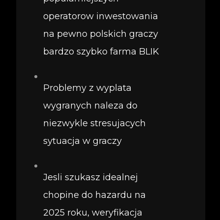
operatorow inwestowania
na pewno polskich graczy
bardzo szybko farma BLIK
Problemy z wyplata
wygranych naleza do
niezwykle stresujacych
sytuacja w graczy
Jesli szukasz idealnej
chopine do hazardu na
2025 roku, weryfikacja