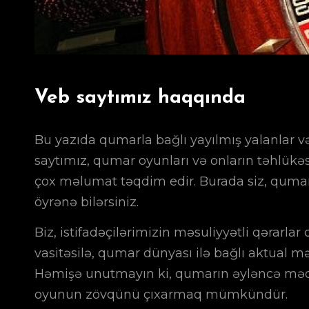
Veb saytımız haqqında
Bu yazıda qumarla bağlı yayılmış yalanlar və
saytımız, qumar oyunları və onların təhlükə
çox məlumat təqdim edir. Burada siz, qumar 
öyrənə bilərsiniz.
Biz, istifadəçilərimizin məsuliyyətli qərarlar
vasitəsilə, qumar dünyası ilə bağlı aktual mə
Həmişə unutmayın ki, qumarın əyləncə məqsə
oyunun zövqünü çıxarmaq mümkündür.