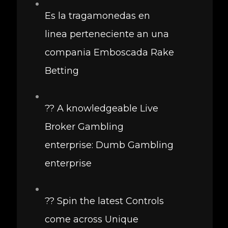
Es la tragamonedas en
linea perteneciente an una
compania Emboscada Rake
Betting
?? A knowledgeable Live
Broker Gambling
enterprise: Dumb Gambling
enterprise
?? Spin the latest Controls
come across Unique