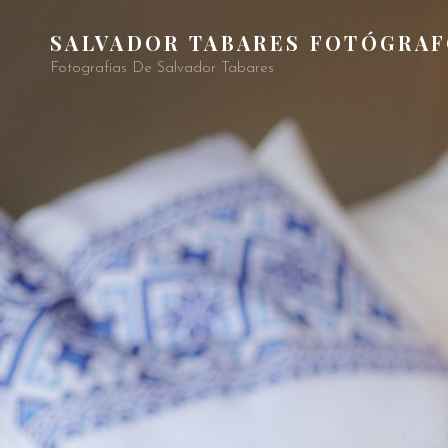
SALVADOR TABARES FOTÓGRA
Fotografías De Salvador Tabares