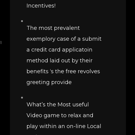
Incentives!
The most prevalent
exemplory case of a submit
ı
a credit card applicatoin
method laid out by their
benefits ‘s the free revolves
greeting provide
What’s the Most useful
Video game to relax and
play within an on-line Local