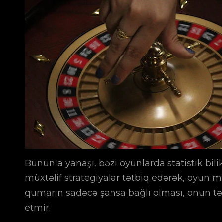
Bununla yanaşı, bəzi oyunlarda statistik bili
müxtəlif strategiyalar tətbiq edərək, oyun müd
qumarın sadəcə şansa bağlı olması, onun təh
etmir.