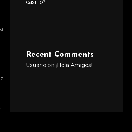
casino?
da
Recent Comments
Usuario
on
¡Hola Amigos!
iz
.