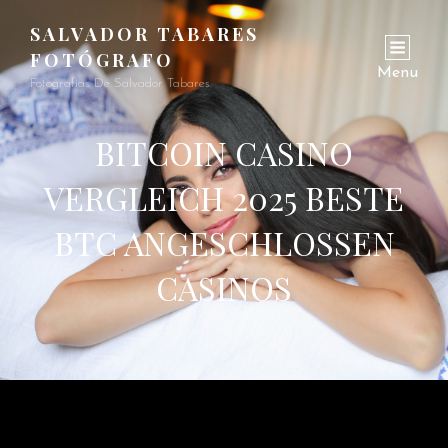
SALVADOR TABARES
FOTÓGRAFO
Menu
Fotografías De Salvador Tabares
BITCOIN CASINO
VERGLEICH 2025 BESTE
BTC ANGESCHLOSSEN
CASINOS