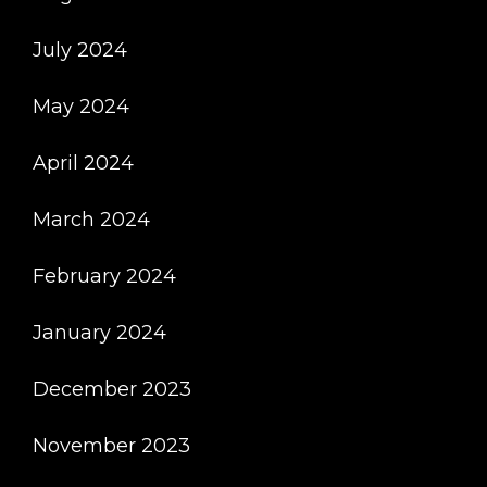
July 2024
May 2024
April 2024
March 2024
February 2024
January 2024
December 2023
November 2023