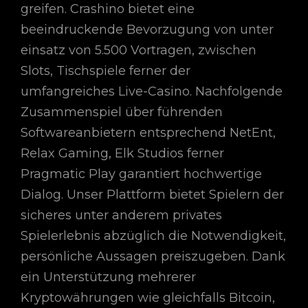
greifen. Crashino bietet eine
beeindruckende Bevorzugung von unter
einsatz von 5.500 Vortragen, zwischen
Slots, Tischspiele ferner der
umfangreiches Live-Casino. Nachfolgende
Zusammenspiel über führenden
Softwareanbietern entsprechend NetEnt,
Relax Gaming, Elk Studios ferner
Pragmatic Play garantiert hochwertige
Dialog. Unser Plattform bietet Spielern der
sicheres unter anderem privates
Spielerlebnis abzüglich die Notwendigkeit,
persönliche Aussagen preiszugeben. Dank
ein Unterstützung mehrerer
Kryptowährungen wie gleichfalls Bitcoin,