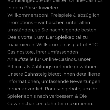
Bonusangebote der besten Online-Casinos
in dem Börse. Inwiefern
Willkommensboni, Freispiele & abzüglich
Promotions – wir haschen unter allen
umständen, so Sie nachfolgende besten
Deals vorteil, um Der Spielkapital zu
maximieren. Willkommen as part of BTC-
Casinos.tora, Ihrer umfassenden
Anlaufstelle für Online-Casinos, unser
Bitcoin als Zahlungsmethode gewöhnen.
Unsere Bahnsteig bietet Ihnen detaillierte
Informationen, umfassende Bewertungen
ferner abzüglich Bonusangebote, um Ihr
Spielerlebnis nach verbessern & Die
Gewinnchancen dahinter maximieren.