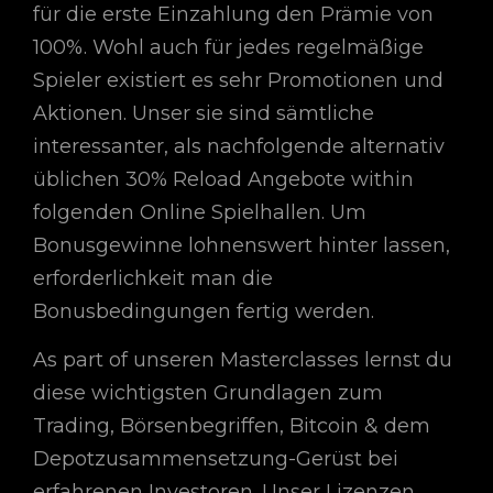
für die erste Einzahlung den Prämie von
100%. Wohl auch für jedes regelmäßige
Spieler existiert es sehr Promotionen und
Aktionen. Unser sie sind sämtliche
interessanter, als nachfolgende alternativ
üblichen 30% Reload Angebote within
folgenden Online Spielhallen. Um
Bonusgewinne lohnenswert hinter lassen,
erforderlichkeit man die
Bonusbedingungen fertig werden.
As part of unseren Masterclasses lernst du
diese wichtigsten Grundlagen zum
Trading, Börsenbegriffen, Bitcoin & dem
Depotzusammensetzung-Gerüst bei
erfahrenen Investoren. Unser Lizenzen