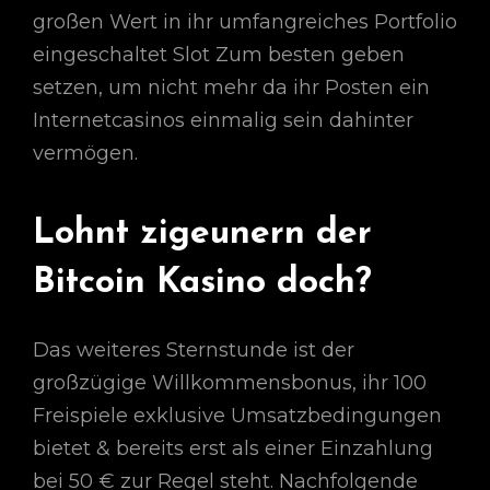
großen Wert in ihr umfangreiches Portfolio
eingeschaltet Slot Zum besten geben
setzen, um nicht mehr da ihr Posten ein
Internetcasinos einmalig sein dahinter
vermögen.
Lohnt zigeunern der
Bitcoin Kasino doch?
Das weiteres Sternstunde ist der
großzügige Willkommensbonus, ihr 100
Freispiele exklusive Umsatzbedingungen
bietet & bereits erst als einer Einzahlung
bei 50 € zur Regel steht. Nachfolgende