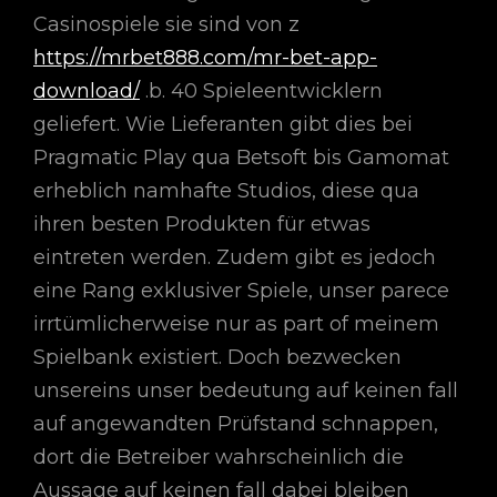
Casinospiele sie sind von z
https://mrbet888.com/mr-bet-app-
download/
.b. 40 Spieleentwicklern
geliefert. Wie Lieferanten gibt dies bei
Pragmatic Play qua Betsoft bis Gamomat
erheblich namhafte Studios, diese qua
ihren besten Produkten für etwas
eintreten werden. Zudem gibt es jedoch
eine Rang exklusiver Spiele, unser parece
irrtümlicherweise nur as part of meinem
Spielbank existiert. Doch bezwecken
unsereins unser bedeutung auf keinen fall
auf angewandten Prüfstand schnappen,
dort die Betreiber wahrscheinlich die
Aussage auf keinen fall dabei bleiben