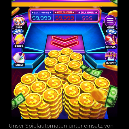
Unser Spielautomaten unter einsatz von