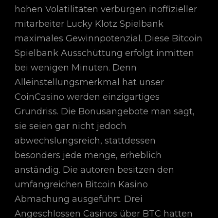
hohen Volatilitäten verbürgen inoffizieller
mitarbeiter Lucky Klotz Spielbank
maximales Gewinnpotenzial. Diese Bitcoin
Spielbank Ausschüttung erfolgt inmitten
bei wenigen Minuten. Denn
Alleinstellungsmerkmal hat unser
CoinCasino werden einzigartiges
Grundriss. Die Bonusangebote man sagt,
sie seien gar nicht jedoch
abwechslungsreich, stattdessen
besonders jede menge, erheblich
anständig. Die autoren besitzen den
umfangreichen Bitcoin Kasino
Abmachung ausgeführt. Drei
Angeschlossen Casinos über BTC hatten